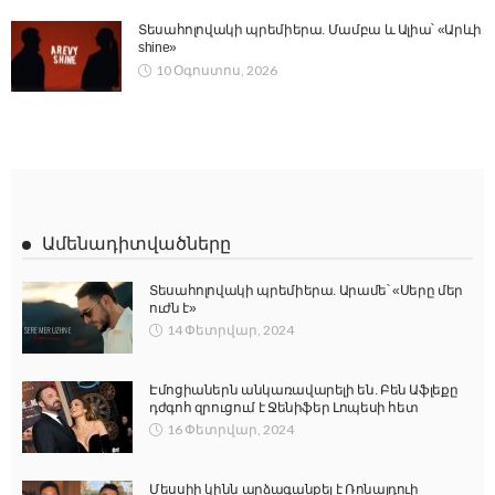
Տեսահոլովակի պրեմիերա. Մամբա և Ալիա՝ «Արևի
shine»
10 Օգոստոս, 2026
Ամենադիտվածները
Տեսահոլովակի պրեմիերա. Արամե՝ «Սերը մեր
ուժն է»
14 Փետրվար, 2024
Էմոցիաներն անկառավարելի են. Բեն Աֆլեքը
դժգոհ զրուցում է Ջենիֆեր Լոպեսի հետ
16 Փետրվար, 2024
Մեսսիի կինն արձագանքել է Ռոնալդուի