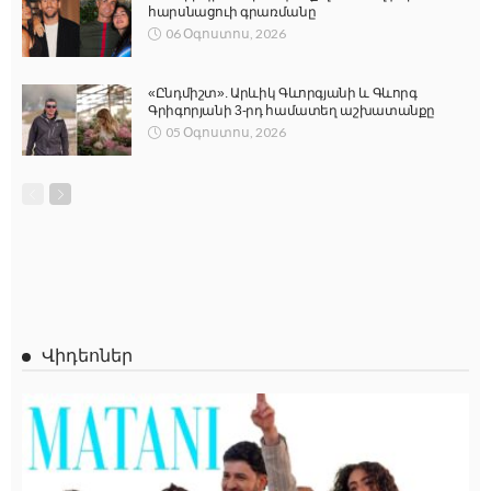
հարսնացուի գրառմանը
06 Օգոստոս, 2026
«Ընդմիշտ». Արևիկ Գևորգյանի և Գևորգ
Գրիգորյանի 3-րդ համատեղ աշխատանքը
05 Օգոստոս, 2026
Վիդեոներ