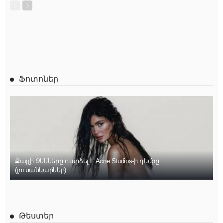
Ֆոտոներ
Քայլի Ջենները դարձել է Acne Studios-ի դեմքը
(լուսանկարներ)
Թեստեր