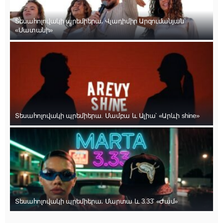
Տեսահոլովակի պրեմիերա․ Վլադիմիր Արզումանյան՝
«Մատանի»
Տեսահոլովակի պրեմիերա. Մամբա և Ալիա՝ «Արևի shine»
Տեսահոլովակի պրեմիերա․ Մարտա և 3.33՝ «Ժամ»