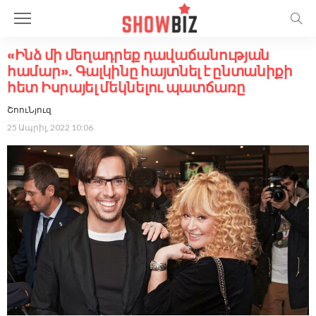
«Ինձ մի մեղադրեք դավաճանության
համար»․ Գալկինը հայտնել է ընտանիքի
հետ Իսրայել մեկնելու պատճառը
ՇոուՆյուզ
25 Ապրիլ, 2022 10:06