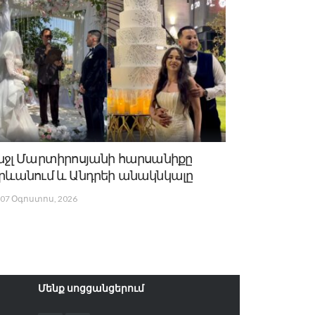
նջլ Մարտիրոսյանի հարսանիքը
րևանում և Անդրեի անակնկալը
07 Օգոստոս, 2026
Մենք սոցցանցերում