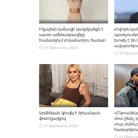
Ինչպիսի կանացի կազմվածքն է
Հոլիվուդյա
այսօր ամենագրավիչը
պրոդյուսեր
համարվում տղամարդու համար
խոսել է իր
ավարտելու
07 Օգոստոս, 2026
07 Օգոստ
Արմինկան կիսվել է երևանյան
«Ընտանեկա
ֆոտոշարքով
մոտ լինել,
տալ մանևրե
07 Օգոստոս, 2026
հարաբերու
07 Օգոստ