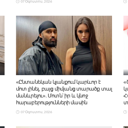
07 Օգոստոս, 2026
«Ընտանեկան կյանքում կարևոր է
«
մոտ լինել, բայց միմյանց տարածք տալ
կ
մանևրելու». Մոտն՝ իր և կնոջ
Հ
հարաբերությունների մասին
տ
07 Օգոստոս, 2026