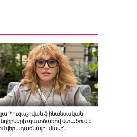
լլա Պուգաչովան ֆինանսական
նդիրների պատճառով մտածում է
եմ վերադառնալու մասին