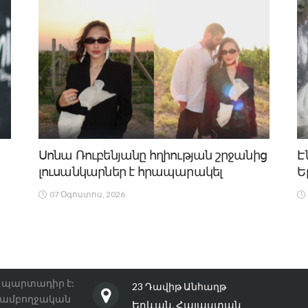
Սոնա Ռուբենյանը հղիության շրջանից
Է
լուսանկարներ է հրապարակել
Ե
07 Օգոստոս, 2026
ին պարտադիր է:
23 Դավիթ Անհաղթ
 ամբողջական
Երևան, Հայաստան