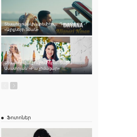
Տեսահոլովակի պրեմիերա. Դայանա՝
«Ալիքների նման»
Տեսահոլովակի պրեմիերա․ Տաթև
Ասատրյան՝ «Բա չիմացար»
Ֆոտոներ