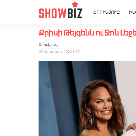
ՇՈՈՒՆՅՈՒԶ
ԻՆ
Քրիսի Թեյգենն ու Ջոն Լեջ
ՇոուՆյուզ
05 Օգոստոս, 2022 9:37