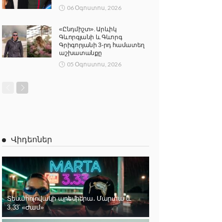
06 Օգոստոս, 2026
«Ընդմիշտ». Արևիկ
Գևորգյանի և Գևորգ
Գրիգորյանի 3-րդ համատեղ
աշխատանքը
05 Օգոստոս, 2026
Վիդեոներ
Տեսահոլովակի պրեմիերա․ Մարտա և
3.33՝ «Ժամ»