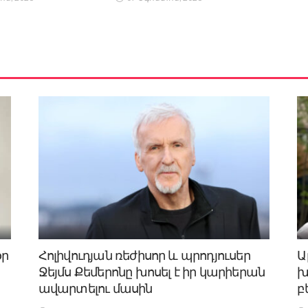
օր
Հոլիվուդյան ռեժիսոր և պրոդյուսեր
Ա
Ջեյմս Քեմերոնը խոսել է իր կարիերան
խ
ավարտելու մասին
բ