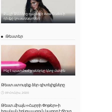
Քայլի Ջենները դարձել է Acne Studios-ի
դեմքը (լուսանկարներ)
Թեստեր
Ինչ է պատմում շրթներկը կնոջ մասին
Թեստ․ստուգեք ձեր գիտելիքները
09 Հունիս, 2020
Թեստ․միայն «Հարրի Փոթեր»-ի
իրական երկրպագուն կարող է ճիշտ