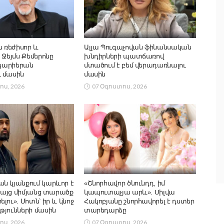
ն ռեժիսոր և
Ալլա Պուգաչովան ֆինանսական
 Ջեյմս Քեմերոնը
խնդիրների պատճառով
 կարիերան
մտածում է բեմ վերադառնալու
 մասին
մասին
ոս, 2026
07 Օգոստոս, 2026
ն կյանքում կարևոր է
«Շնորհավոր ծնունդդ, իմ
 բայց միմյանց տարածք
կապուտաչյա արև». Սիլվա
լու». Մոտն՝ իր և կնոջ
Հակոբյանը շնորհավորել է դստեր
թյունների մասին
տարեդարձը
ոս, 2026
07 Օգոստոս, 2026