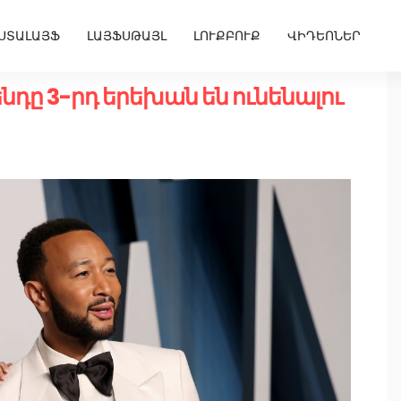
ՍՏԱԼԱՅՖ
ԼԱՅՖՍԹԱՅԼ
ԼՈՒՔԲՈՒՔ
ՎԻԴԵՈՆԵՐ
ենդը 3-րդ երեխան են ունենալու