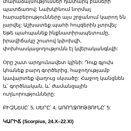
տարաձայնություններ դատարկ բաների
պատճառով: Նախկինում նորմալ
հարաբերությունները այս շրջանում կարող են
լարվել: Աշխատեք պահի հույզերին չտրվել:
Եթե պահպանեք ինքնատիրապետումը,
իրավիճակը շուտով կփոխվի,
փոխհասկացողությունն էլ կվերականգնվի:
Օրը շատ արդյունավետ կլինի: Դուք գլուխ
կհանեք բարդ գործերից, հաջողությամբ
կավարտեք վաղուց սկսածը: Հաջող կանցնեն
և՛ գործնական, և՛ ժամանցային
ուղևորությունները:
ԲԻԶՆԵՍԸ՝ 5, ՍԵՐԸ՝ 4, ԱՌՈՂՋՈՒԹՅՈՒՆԸ՝ 5:
ԿԱՐԻՃ (Scorpius, 24.X–22.XI)