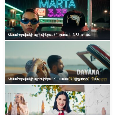
Տեսահոլովակի պրեմիերա․ Մարտա և 3.33՝ «Ժամ»
Տեսահոլովակի պրեմիերա. Դայանա՝ «Ալիքների նման»