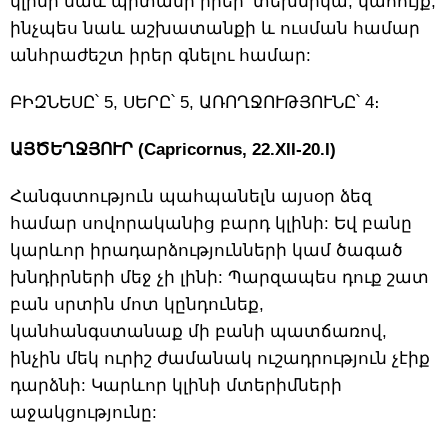
կլինի նաև պիտանի իրեր՝ տեխնիկա, կահույք,
ինչպես նաև աշխատանքի և ուսման համար
անհրաժեշտ իրեր գնելու համար:
ԲԻԶՆԵՍԸ՝ 5, ՍԵՐԸ՝ 5, ԱՌՈՂՋՈՒԹՅՈՒՆԸ՝ 4։
ԱՅԾԵՂՋՅՈՒՐ (Capricornus, 22.XII-20.I)
Հանգստություն պահպանելն այսօր ձեզ
համար սովորականից բարդ կլինի: Եվ բանը
կարևոր իրադարձությունների կամ ծագած
խնդիրների մեջ չի լինի: Պարզապես դուք շատ
բան սրտին մոտ կընդունեք,
կանհանգստանաք մի բանի պատճառով,
ինչին մեկ ուրիշ ժամանակ ուշադրություն չէիք
դարձնի: Կարևոր կլինի մտերիմների
աջակցությունը: