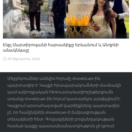
Էնջլ Մարտիրոսյանի հարսանիքը Երևանում և Անդրեի
անակնկալը
07 Օգոստոս, 2026
Մեջբերումներ անելիս հղումը showbiz.am-ին
պարտադիր է: Կայքի հրապարակումների մասնակի
կամ ամբողջական հեռուստառադիոընթերցումն
առանց showbiz.am-ին հղում կատարելու արգելվում է:
Կայքում արտահայտված կարծիքները պարտադիր
չէ, որ համընկնեն showbiz.am-ի խմբագրության
տեսակետի հետ: Գովազդների բովանդակության
համար կայքը պատասխանատվություն չի կրում: