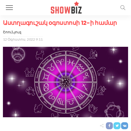
Աստղագուշակ օգոստոսի 12-ի համար
ՇոուՆյուզ
12 Օգոստոս, 2022 9:11