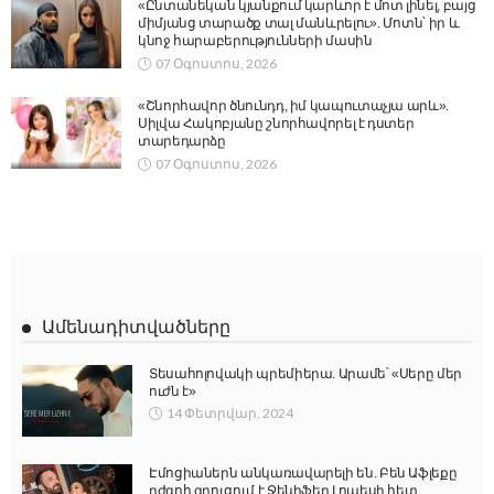
«Ընտանեկան կյանքում կարևոր է մոտ լինել, բայց
միմյանց տարածք տալ մանևրելու». Մոտն՝ իր և
կնոջ հարաբերությունների մասին
07 Օգոստոս, 2026
«Շնորհավոր ծնունդդ, իմ կապուտաչյա արև».
Սիլվա Հակոբյանը շնորհավորել է դստեր
տարեդարձը
07 Օգոստոս, 2026
Ամենադիտվածները
Տեսահոլովակի պրեմիերա. Արամե՝ «Սերը մեր
ուժն է»
14 Փետրվար, 2024
Էմոցիաներն անկառավարելի են. Բեն Աֆլեքը
դժգոհ զրուցում է Ջենիֆեր Լոպեսի հետ