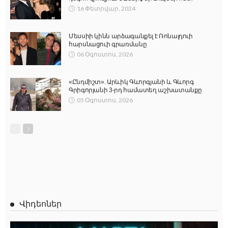
16 Փետրվար, 2024
Մեսսիի կինն արձագանքել է Ռոնալդուի
հարսնացուի գրառմանը
06 Օգոստոս, 2026
«Ընդմիշտ». Արևիկ Գևորգյանի և Գևորգ
Գրիգորյանի 3-րդ համատեղ աշխատանքը
05 Օգոստոս, 2026
Վիդեոներ