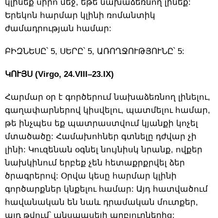
կլինեք սիրո մեջ, եթե նախաձեռնող լինեք:
Երեկոն հարմար կլինի ռոմանտիկ
ժամադրության համար:
ԲԻԶՆԵՍԸ՝ 5, ՍԵՐԸ՝ 5, ԱՌՈՂՋՈՒԹՅՈՒՆԸ՝ 5:
ԿՈՒՅՍ (Virgo, 24.VIII–23.IX)
Հարմար օր է գործերում նախաձեռնող լինելու,
գաղափարներով կիսվելու, պատմելու համար,
թե ինչպես եք պատրաստվում կյանքի կոչել
մտածածը: Համախոհներ գտնելը դժվար չի
լինի: Կուզենան օգնել նույնիսկ նրանք, ովքեր
նախկինում երբեք չեն հետաքրքրվել ձեր
ծրագրերով: Օրվա կեսը հարմար կլինի
գործարքներ կնքելու համար: Այդ հատվածում
հավանական են նաև դրամական մուտքեր,
այդ թվում՝ անսպասելի աղբյուրներից: