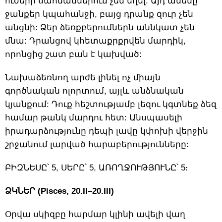
ուժերի սահմաններում չեն եղել: Այդ ամենը
ջանքեր կպահանջի, բայց դրանք զուր չեն
անցնի: Ձեր ձեռքբերումներն աննկատ չեն
մնա: Դրանցով կհետաքրքրվեն մարդիկ,
որոնցից շատ բան է կախված:
Նախաձեռնող արժե լինել ոչ միայն
գործնական ոլորտում, այլև անձնական
կյանքում: Դուք հեշտությամբ լեզու կգտնեք ձեզ
համար թանկ մարդու հետ: Անսպասելի
իրադարձությունը դեպի լավը կփոխի վերջին
շրջանում լարված հարաբերությունները:
ԲԻԶՆԵՍԸ՝ 5, ՍԵՐԸ՝ 5, ԱՌՈՂՋՈՒԹՅՈՒՆԸ՝ 5։
ՁԿՆԵՐ (Pisces, 20.II–20.III)
Օրվա սկիզբը հարմար կլինի ավելի վաղ