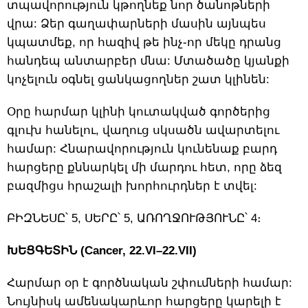
տպավորություն կթողնեք նոր ծանոթների
վրա: Ձեր գաղափարների մասին այնպես
կպատմեք, որ հազիվ թե ինչ-որ մեկը դրանց
հանդեպ անտարբեր մնա: Մտածածը կյանքի
կոչելուն օգնել ցանկացողներ շատ կլինեն:
Օրը հարմար կլինի կուտակված գործերից
գլուխ հանելու, վաղուց սկսածն ավարտելու
համար: Հնարավորություն կունենաք բարդ
հարցերը քննարկել մի մարդու հետ, որը ձեզ
բազմիցս հրաշալի խորհուրդներ է տվել:
ԲԻԶՆԵՍԸ՝ 5, ՍԵՐԸ՝ 5, ԱՌՈՂՋՈՒԹՅՈՒՆԸ՝ 4։
ԽԵՑԳԵՏԻՆ (Cancer, 22.VI–22.VII)
Հարմար օր է գործնական շփումների համար:
Նույնիսկ ամենակարևոր հարցերը կարելի է