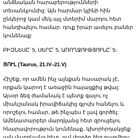
անձնական հարաբերությունների
տեսանկյունից: Այն հարմար կլինի հին
ընկերոջ կամ մեկ այլ մտերիմ մարդու հետ
հանդիպելու համար. դուք իրար ասելու բաներ
կունենաք:
ԲԻԶՆԵՍԸ՝ 5, ՍԵՐԸ՝ 5, ԱՌՈՂՋՈՒԹՅՈՒՆԸ՝ 5։
ՑՈՒԼ (Taurus, 21.IV–21.V)
Հիշեք, որ ամեն ինչ այնքան հասարակ չէ,
որքան կարող է առաջին հայացքից թվալ:
Այսօր ձեզ ժամանակ է պետք գալու ոչ
միանշանակ իրավիճակից գլուխ հանելու և
որոշելու համար, թե ինչպես է լավ գործել:
Ամենատարբեր մարդկանց հետ զրուցելու
հնարավորություն կունենաք, կխորհրդակցեք
այն մարդկանց հետ, ում փորձը ձեզ բազմիցս