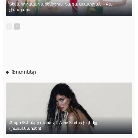
Տեսահոլովակի պրեմիերա․ Տաթև Ասատրյան՝ «Բա
չիմացար»
Ֆոտոներ
Քայլի Ջենները դարձել է Acne Studios-ի դեմքը
(լուսանկարներ)