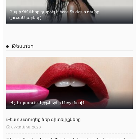
Քայլի Ջենները դարձել է Acne Studios-ի դեմքը
(լուսանկարներ)
Թեստեր
Ինչ է պատմում շրթներկը կնոջ մասին
Թեստ․ստուգեք ձեր գիտելիքները
09 Հունիս, 2020