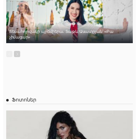
Տեսահոլովակի պրեմիերա․ Տաթև Ասատրյան՝ «Բա
չիմացար»
Ֆոտոներ