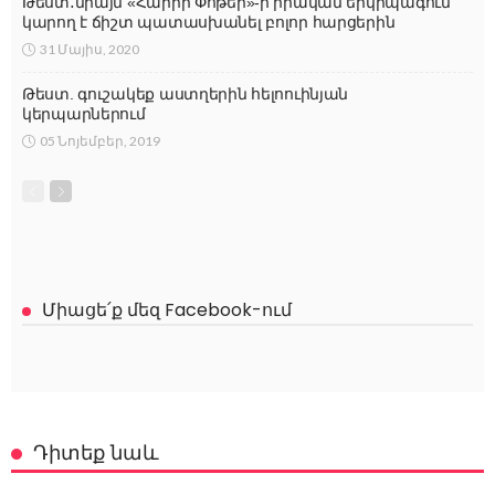
Թեստ․միայն «Հարրի Փոթեր»-ի իրական երկրպագուն
կարող է ճիշտ պատասխանել բոլոր հարցերին
31 Մայիս, 2020
Թեստ. գուշակեք աստղերին հելոուինյան
կերպարներում
05 Նոյեմբեր, 2019
Միացե՛ք մեզ Facebook-ում
Դիտեք նաև