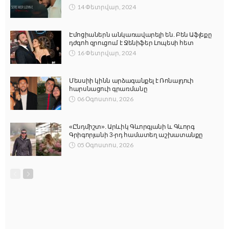
14 Փետրվար, 2024
Էմոցիաներն անկառավարելի են. Բեն Աֆլեքը
դժգոհ զրուցում է Ջենիֆեր Լոպեսի հետ
16 Փետրվար, 2024
Մեսսիի կինն արձագանքել է Ռոնալդուի
հարսնացուի գրառմանը
06 Օգոստոս, 2026
«Ընդմիշտ». Արևիկ Գևորգյանի և Գևորգ
Գրիգորյանի 3-րդ համատեղ աշխատանքը
05 Օգոստոս, 2026