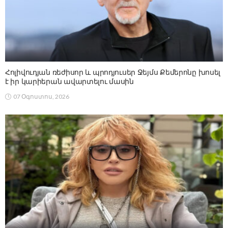
Հոլիվուդյան ռեժիսոր և պրոդյուսեր Ջեյմս Քեմերոնը խոսել
է իր կարիերան ավարտելու մասին
07 Օգոստոս, 2026