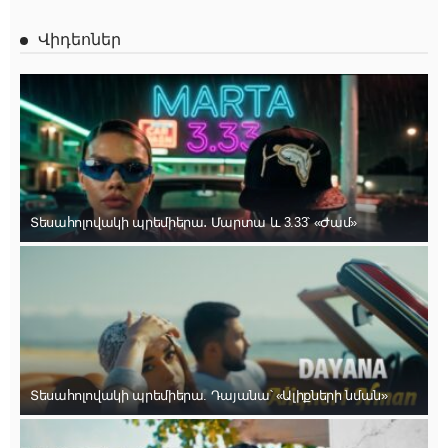
Վիդեոներ
Տեսահոլովակի պրեմիերա․ Մարտա և 3.33՝ «Ժամ»
Տեսահոլովակի պրեմիերա. Դայանա՝ «Ալիքների նման»