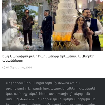
Էնջլ Մարտիրոսյանի հարսանիքը Երևանում և Անդրեի
անակնկալը
07 Օգոստոս, 2026
Մեջբերումներ անելիս հղումը showbiz.am-ին
պարտադիր է: Կայքի հրապարակումների մասնակի
կամ ամբողջական հեռուստառադիոընթերցումն
առանց showbiz.am-ին հղում կատարելու արգելվում է:
Կայքում արտահայտված կարծիքները պարտադիր