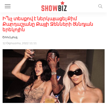
Ի՞նչ տեսքով է ներկայացել Քիմ
Քարդաշյանը Քայլի Ջենների ծննդյան
երեկոյին
ՇոուՆյուզ
12 Օգոստոս, 2022 11:11