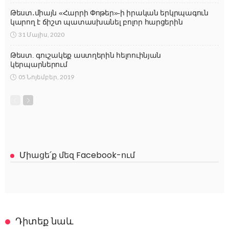
Թեստ․միայն «Հարրի Փոթեր»-ի իրական երկրպագուն
կարող է ճիշտ պատասխանել բոլոր հարցերին
31 Մայիս, 2020
Թեստ. գուշակեք աստղերին հելոուինյան
կերպարներում
05 Նոյեմբեր, 2019
Միացե՛ք մեզ Facebook-ում
Դիտեք նաև