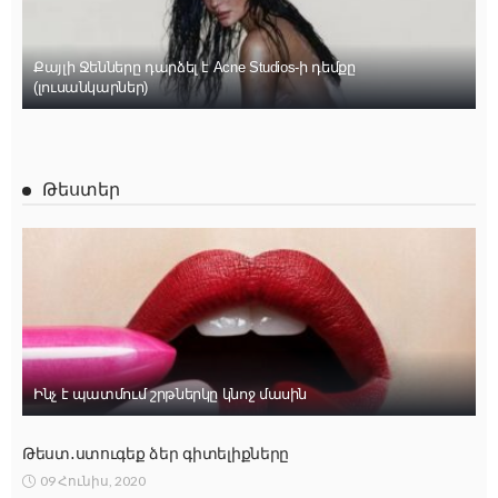
Քայլի Ջենները դարձել է Acne Studios-ի դեմքը
(լուսանկարներ)
Թեստեր
Ինչ է պատմում շրթներկը կնոջ մասին
Թեստ․ստուգեք ձեր գիտելիքները
09 Հունիս, 2020