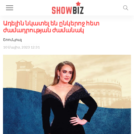
Ադելին նկատել են ընկերոջ հետ
ժամադրության ժամանակ
ՇոուՆյուզ
10 Մայիս, 2023 12:31