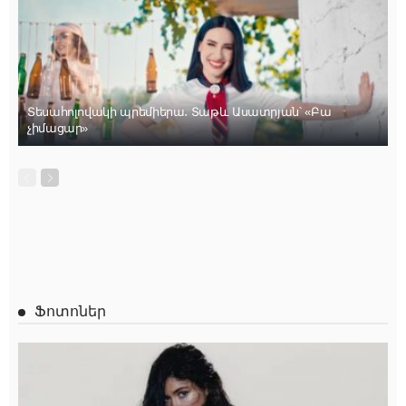
Տեսահոլովակի պրեմիերա․ Տաթև Ասատրյան՝ «Բա
չիմացար»
Ֆոտոներ