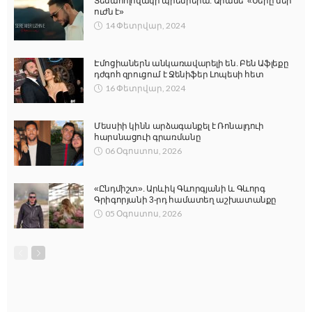
Տեսահոլովակի պրեմիերա. Արամե՝ «Սերը մեր
ուժն է»
14 Փետրվար, 2024
Էմոցիաներն անկառավարելի են. Բեն Աֆլեքը
դժգոհ զրուցում է Ջենիֆեր Լոպեսի հետ
16 Փետրվար, 2024
Մեսսիի կինն արձագանքել է Ռոնալդուի
հարսնացուի գրառմանը
06 Օգոստոս, 2026
«Ընդմիշտ». Արևիկ Գևորգյանի և Գևորգ
Գրիգորյանի 3-րդ համատեղ աշխատանքը
05 Օգոստոս, 2026