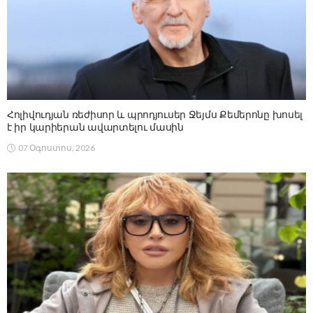
Հոլիվուդյան ռեժիսոր և պրոդյուսեր Ջեյմս Քեմերոնը խոսել
է իր կարիերան ավարտելու մասին
07 Օգոստոս, 2026