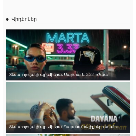
Վիդեոներ
Տեսահոլովակի պրեմիերա․ Մարտա և 3.33՝ «Ժամ»
Տեսահոլովակի պրեմիերա. Դայանա՝ «Ալիքների նման»