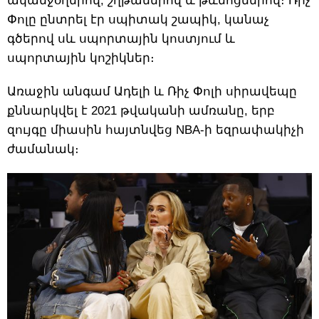
ականջօղերով, շղթաներով և թևնոցներով։ Ռիչ
Փոլը ընտրել էր սպիտակ շապիկ, կանաչ
գծերով սև սպորտային կոստյում և
սպորտային կոշիկներ։
Առաջին անգամ Ադելի և Ռիչ Փոլի սիրավեպը
քննարկվել է 2021 թվականի ամռանը, երբ
զույգը միասին հայտնվեց NBA-ի եզրափակիչի
ժամանակ։