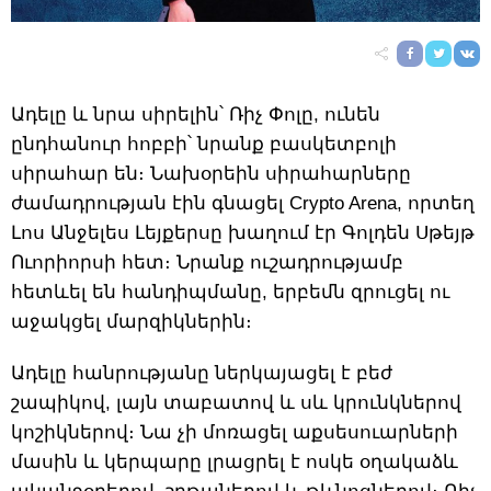
Ադելը և նրա սիրելին՝ Ռիչ Փոլը, ունեն
ընդհանուր հոբբի՝ նրանք բասկետբոլի
սիրահար են։ Նախօրեին սիրահարները
ժամադրության էին գնացել Crypto Arena, որտեղ
Լոս Անջելես Լեյքերսը խաղում էր Գոլդեն Սթեյթ
Ուորիորսի հետ։ Նրանք ուշադրությամբ
հետևել են հանդիպմանը, երբեմն զրուցել ու
աջակցել մարզիկներին։
Ադելը հանրությանը ներկայացել է բեժ
շապիկով, լայն տաբատով և սև կրունկներով
կոշիկներով։ Նա չի մոռացել աքսեսուարների
մասին և կերպարը լրացրել է ոսկե օղակաձև