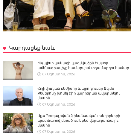
Կարդացեք նաև
Ինչպիսի կանացի կազմվածքն է այսօր
ամենագրավիչը համարվում տղամարդու համար
07 Օգոստոս, 2026
Հոլիվուդյան ռեժիսոր և պրոդյուսեր Ջեյմս
Քեմերոնը խոսել է իր կարիերան ավարտելու
մասին
07 Օգոստոս, 2026
Ալլա Պուգաչովան ֆինանսական խնդիրների
պատճառով մտածում է բեմ վերադառնալու
մասին
07 Օգոստոս, 2026