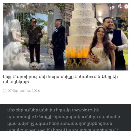
Էնջլ Մարտիրոսյանի հարսանիքը Երևանում և Անդրեի
անակնկալը
07 Օգոստոս, 2026
Մեջբերումներ անելիս հղումը showbiz.am-ին
պարտադիր է: Կայքի հրապարակումների մասնակի
կամ ամբողջական հեռուստառադիոընթերցումն
առանց showbiz.am-ին հղում կատարելու արգելվում է: