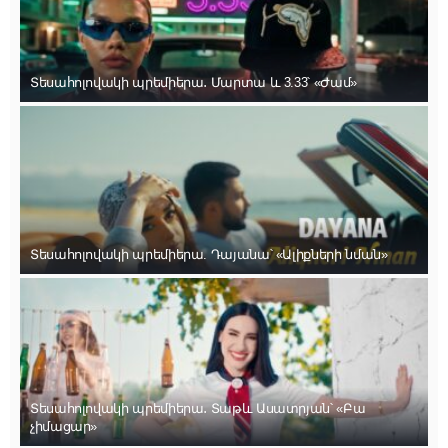
Տեսահոլովակի պրեմիերա․ Մարտա և 3.33՝ «Ժամ»
Տեսահոլովակի պրեմիերա. Դայանա՝ «Ալիքների նման»
Տեսահոլովակի պրեմիերա․ Տաթև Ասատրյան՝ «Բա
չիմացար»