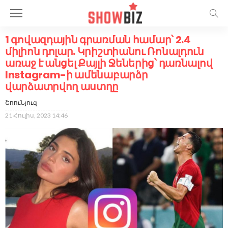
1 գովազդային գրառման համար՝ 2.4
միլիոն դոլար. Կրիշտիանու Ռոնալդուն
առաջ է անցել Քայլի Ջեներից՝ դառնալով
Instagram-ի ամենաբարձր
վարձատրվող աստղը
ՇոուՆյուզ
21 Հուլիս, 2023 14:46