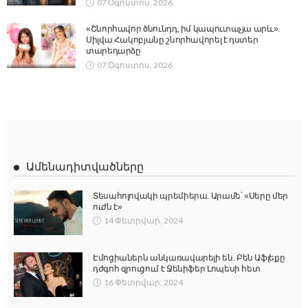
07 Օգոստոս, 2026
«Շնորհավոր ծնունդդ, իմ կապուտաչյա արև».
Սիլվա Հակոբյանը շնորհավորել է դստեր
տարեդարձը
07 Օգոստոս, 2026
Ամենադիտվածները
Տեսահոլովակի պրեմիերա. Արամե՝ «Սերը մեր
ուժն է»
14 Փետրվար, 2024
Էմոցիաներն անկառավարելի են. Բեն Աֆլեքը
դժգոհ զրուցում է Ջենիֆեր Լոպեսի հետ
16 Փետրվար, 2024