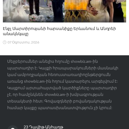
Էնջլ Մարտիրոսյանի հարսանիքը Երևանում և Անդրեի
անակնկալը
07 Օգոստոս, 2026
Մեջբերումներ անելիս հղումը showbiz.am-ին
պարտադիր է: Կայքի հրապարակումների մասնակի
կամ ամբողջական հեռուստառադիոընթերցումն
առանց showbiz.am-ին հղում կատարելու արգելվում է:
Կայքում արտահայտված կարծիքները պարտադիր
չէ, որ համընկնեն showbiz.am-ի խմբագրության
տեսակետի հետ: Գովազդների բովանդակության
համար կայքը պատասխանատվություն չի կրում:
23 Դավիթ Անհաղթ