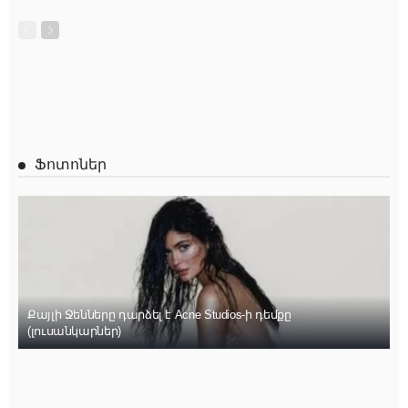
Ֆոտոներ
Քայլի Ջենները դարձել է Acne Studios-ի դեմքը
(լուսանկարներ)