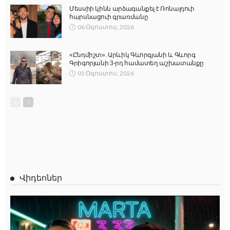
Մեսսիի կինն արձագանքել է Ռոնալդուի
հարսնացուի գրառմանը
06 Օգոստոս, 2026
«Ընդմիշտ». Արևիկ Գևորգյանի և Գևորգ
Գրիգորյանի 3-րդ համատեղ աշխատանքը
05 Օգոստոս, 2026
Վիդեոներ