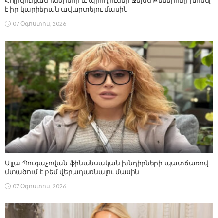
Հոլիվուդյան ռեժիսոր և պրոդյուսեր Ջեյմս Քեմերոնը խոսել
է իր կարիերան ավարտելու մասին
07 Օգոստոս, 2026
Ալլա Պուգաչովան ֆինանսական խնդիրների պատճառով
մտածում է բեմ վերադառնալու մասին
07 Օգոստոս, 2026