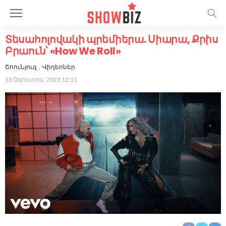
Տեսահոլովակի պրեմիերա. Սիարա, Քրիս
Բրաուն՝ «How We Roll»
ՇոուՆյուզ
Վիդեոներ
15 Օգոստոս, 2023 12:11