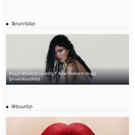
Ֆոտոներ
Քայլի Ջենները դարձել է Acne Studios-ի դեմքը
(լուսանկարներ)
Թեստեր