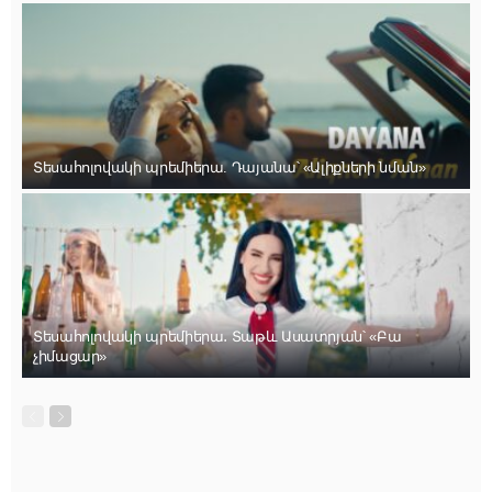
Տեսահոլովակի պրեմիերա. Դայանա՝ «Ալիքների նման»
Տեսահոլովակի պրեմիերա․ Տաթև Ասատրյան՝ «Բա
չիմացար»