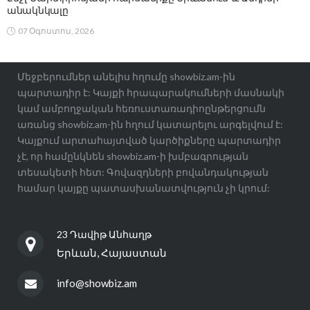
անակնկալը
07 Օգոստոս, 2026
Մեջբերումներ անելիս հղումը showbiz.am-ին
պարտադիր է: Կայքի հրապարակումների մասնակի
կամ ամբողջական հեռուստառադիոընթերցումն
առանց showbiz.am-ին հղում կատարելու արգելվում է:
Կայքում արտահայտված կարծիքները պարտադիր
չէ, որ համընկնեն showbiz.am-ի խմբագրության
տեսակետի հետ: Գովազդների բովանդակության
համար կայքը պատասխանատվություն չի կրում:
23 Դավիթ Անհաղթ
Երևան, Հայաստան
info@showbiz.am