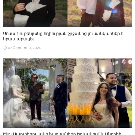
Սոնա Ռուբենյանը հղիության շրջանից լուսանկարներ է
հրապարակել
07 Օգոստոս, 2026
Էնջլ Մարտիրոսյանի հարսանիքը Երևանում և Անդրեի