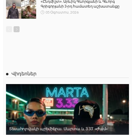
«Ընդմիշտ». Արևիկ Գևորգյանի և Գևորգ
Գրիգորյանի 3-րդ համատեղ աշխատանքը
05 Օգոստոս, 2026
Վիդեոներ
Տեսահոլովակի պրեմիերա․ Մարտա և 3.33՝ «Ժամ»