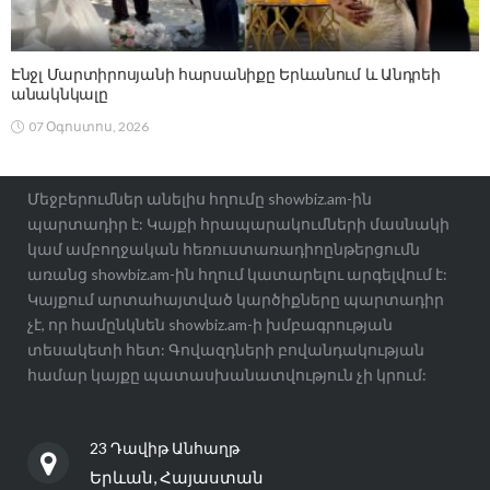
Էնջլ Մարտիրոսյանի հարսանիքը Երևանում և Անդրեի
անակնկալը
07 Օգոստոս, 2026
Մեջբերումներ անելիս հղումը showbiz.am-ին
պարտադիր է: Կայքի հրապարակումների մասնակի
կամ ամբողջական հեռուստառադիոընթերցումն
առանց showbiz.am-ին հղում կատարելու արգելվում է:
Կայքում արտահայտված կարծիքները պարտադիր
չէ, որ համընկնեն showbiz.am-ի խմբագրության
տեսակետի հետ: Գովազդների բովանդակության
համար կայքը պատասխանատվություն չի կրում:
23 Դավիթ Անհաղթ
Երևան, Հայաստան