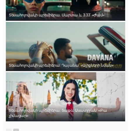
Տեսահոլովակի պրեմիերա․ Մարտա և 3.33՝ «Ժամ»
Տեսահոլովակի պրեմիերա. Դայանա՝ «Ալիքների նման»
Տեսահոլովակի պրեմիերա․ Տաթև Ասատրյան՝ «Բա
չիմացար»