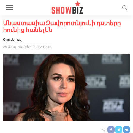
Անաստասիա Զավորոտնյուկի դստերը
հունից հանել են
ՇոուՆյուզ
25 Սեպտեմբեր, 2019 10:58