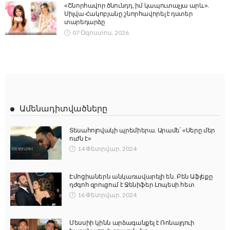
«Շնորհավոր ծնունդդ, իմ կապուտաչյա արև».
Սիլվա Հակոբյանը շնորհավորել է դստեր
տարեդարձը
07 Օգոստոս, 2026
Ամենադիտվածները
Տեսահոլովակի պրեմիերա. Արամե՝ «Սերը մեր
ուժն է»
14 Փետրվար, 2024
Էմոցիաներն անկառավարելի են. Բեն Աֆլեքը
դժգոհ զրուցում է Ջենիֆեր Լոպեսի հետ
16 Փետրվար, 2024
Մեսսիի կինն արձագանքել է Ռոնալդուի