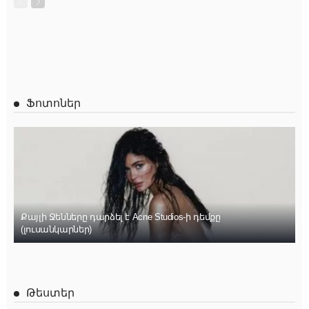
Ֆոտոներ
Քայլի Ջենները դարձել է Acne Studios-ի դեմքը
(լուսանկարներ)
Թեստեր