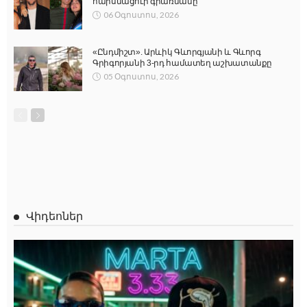
հարսնացուի գրառմանը
06 Օգոստոս, 2026
«Ընդմիշտ». Արևիկ Գևորգյանի և Գևորգ
Գրիգորյանի 3-րդ համատեղ աշխատանքը
05 Օգոստոս, 2026
Վիդեոներ