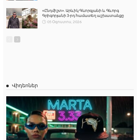
«Ընդմիշտ». Արևիկ Գևորգյանի և Գևորգ
Գրիգորյանի 3-րդ համատեղ աշխատանքը
05 Օգոստոս, 2026
Վիդեոներ