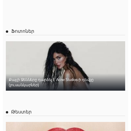
Ֆոտոներ
Քայլի Ջենները դարձել է Acne Studios-ի դեմքը
(լուսանկարներ)
Թեստեր