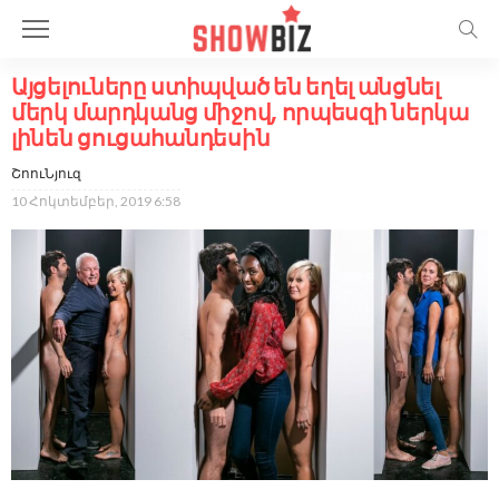
Այցելուները ստիպված են եղել անցնել
մերկ մարդկանց միջով, որպեսզի ներկա
լինեն ցուցահանդեսին
ՇոուՆյուզ
10 Հոկտեմբեր, 2019 6:58