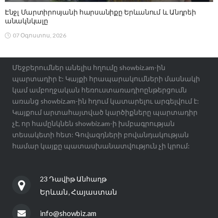
Էնջլ Մարտիրոսյանի հարսանիքը Երևանում և Անդրեի
անակնկալը
07 Օգոստոս, 2026
Մեջբերումներ անելիս հղումը showbiz.am-ին
պարտադիր է: Կայքի հրապարակումների մասնակի
կամ ամբողջական հեռուստառադիոընթերցումն
առանց showbiz.am-ին հղում կատարելու արգելվում է:
Կայքում արտահայտված կարծիքները պարտադիր
չէ, որ համընկնեն showbiz.am-ի խմբագրության
տեսակետի հետ: Գովազդների բովանդակության
համար կայքը պատասխանատվություն չի կրում:
23 Դավիթ Անհաղթ
Երևան, Հայաստան
info@showbiz.am