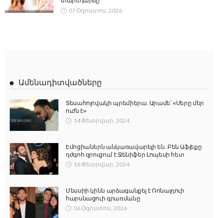
տարեդարձը
07 Օգոստոս, 2026
Ամենադիտվածները
Տեսահոլովակի պրեմիերա. Արամե՝ «Սերը մեր
ուժն է»
14 Փետրվար, 2024
Էմոցիաներն անկառավարելի են. Բեն Աֆլեքը
դժգոհ զրուցում է Ջենիֆեր Լոպեսի հետ
16 Փետրվար, 2024
Մեսսիի կինն արձագանքել է Ռոնալդուի
հարսնացուի գրառմանը
06 Օգոստոս, 2026