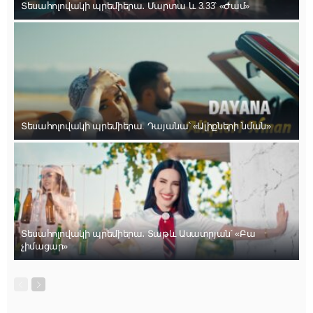
Տեսահոլովակի պրեմիերա․ Մարտա և 3.33՝ «Ժամ»
Տեսահոլովակի պրեմիերա. Դայանա՝ «Ալիքների նման»
Տեսահոլովակի պրեմիերա․ Տաթև Ասատրյան՝ «Բա
չիմացար»