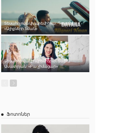
Տեսահոլովակի պրեմիերա. Դայանա՝
«Ալիքների նման»
Տեսահոլովակի պրեմիերա․ Տաթև
Ասատրյան՝ «Բա չիմացար»
Ֆոտոներ