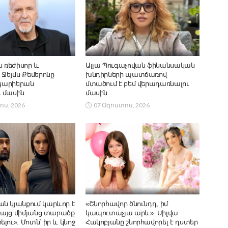
ն ռեժիսոր և
Ալլա Պուգաչովան ֆինանսական
 Ջեյմս Քեմերոնը
խնդիրների պատճառով
 կարիերան
մտածում է բեմ վերադառնալու
 մասին
մասին
ոս, 2026
07 Օգոստոս, 2026
ն կյանքում կարևոր է
«Շնորհավոր ծնունդդ, իմ
 բայց միմյանց տարածք
կապուտաչյա արև». Սիլվա
լու». Մոտն՝ իր և կնոջ
Հակոբյանը շնորհավորել է դստեր