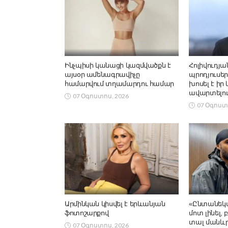
Ինչպիսի կանացի կազմվածքն է
Հոլիվուդյա
այսօր ամենագրավիչը
պրոդյուսեր
համարվում տղամարդու համար
խոսել է իր
ավարտելու
07 Օգոստոս, 2026
07 Օգոստ
Արմինկան կիսվել է երևանյան
«Ընտանեկա
ֆոտոշարքով
մոտ լինել,
տալ մանևրե
07 Օգոստոս, 2026