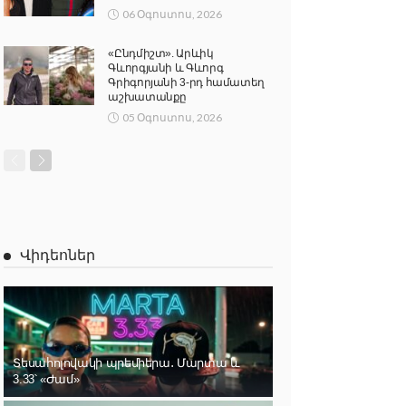
06 Օգոստոս, 2026
«Ընդմիշտ». Արևիկ
Գևորգյանի և Գևորգ
Գրիգորյանի 3-րդ համատեղ
աշխատանքը
05 Օգոստոս, 2026
Վիդեոներ
Տեսահոլովակի պրեմիերա․ Մարտա և
3.33՝ «Ժամ»