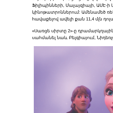
Ֆիլիպինների, Մալայզիայի, ԱՄԷ-ի 
կինոթատրոններում: Ամենամեծ ռե
հավաքելով ավելի քան 11,4 մլն դո
«Սառցե սիրտը 2»-ը դրամարկղային
սահմանել նաև Բելգիայում, Նիդեռ