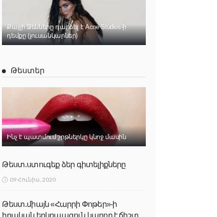
Քայլի Ջենները դարձել է Acne Studios-ի
դեմքը (լուսանկարներ)
Թեստեր
Ինչ է պատմում շրթներկը կնոջ մասին
Թեստ․ստուգեք ձեր գիտելիքները
09 Հունիս, 2020
Թեստ․միայն «Հարրի Փոթեր»-ի
իրական երկրպագուն կարող է ճիշտ