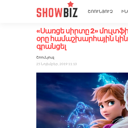
ՇՈՈՒՆՅՈՒԶ
ԻՆ
«Սառցե սիրտը 2» մուլտֆ
օրը համաշխարհային կինո
գրանցել
ՇոուՆյուզ
25 Նոյեմբեր, 2019 11:13