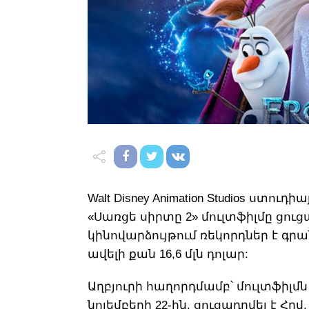
Walt Disney Animation Studios ստո
«Սառցե սիրտը 2» մուլտֆիլմը ցո
կինովարձույթում ռեկորդներ է գրա
ավելի քան 16,6 մլն դոլար:
Աղբյուրի հաղորդմամբ՝ մուլտֆիլմ
նոյեմբերի 22-ին, ցուցադրվել է Հրվ