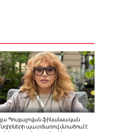
լլա Պուգաչովան ֆինանսական
նդիրների պատճառով մտածում է