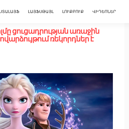
ՍՏԱԼԱՅՖ
ԼԱՅՖՍԹԱՅԼ
ԼՈՒՔԲՈՒՔ
ՎԻԴԵՈՆԵՐ
իլմը ցուցադրության առաջին
վարձույթում ռեկորդներ է