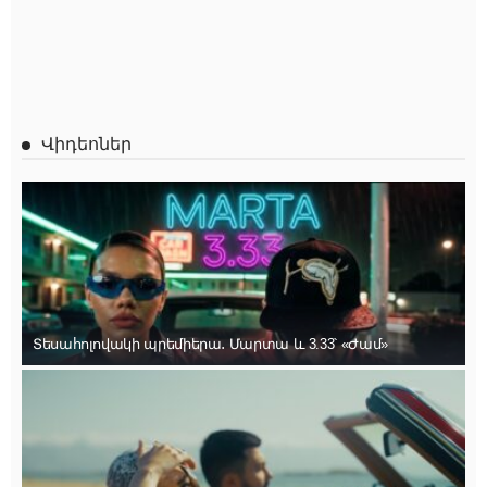
Վիդեոներ
Տեսահոլովակի պրեմիերա․ Մարտա և 3.33՝ «Ժամ»