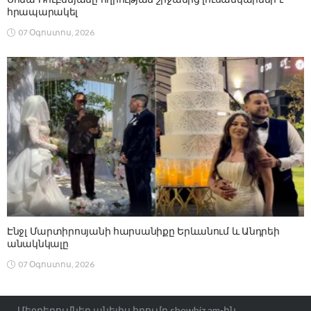
հրապարակել
07 Օգոստոս, 2026
Էնջլ Մարտիրոսյանի հարսանիքը Երևանում և Անդրեի
անակնկալը
07 Օգոստոս, 2026
Մեջբերումներ անելիս հղումը showbiz.am-ին