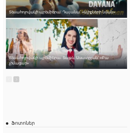
Տեսահոլովակի պրեմիերա. Դայանա՝ «Ալիքների նման»
Տեսահոլովակի պրեմիերա․ Տաթև Ասատրյան՝ «Բա
չիմացար»
Ֆոտոներ