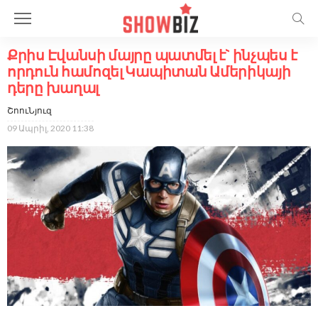
Քրիս Էվանսի մայրը պատմել է` ինչպես է
որդուն համոզել Կապիտան Ամերիկայի
դերը խաղալ
ՇոուՆյուզ
09 Ապրիլ, 2020 11:38