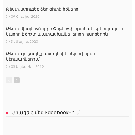
Թեստ․ստուգեք ձեր գիտելիքները
09 Հունիս, 2020
Թեստ․միայն «Հարրի Փոթեր»-ի իրական երկրպագուն
կարող է ճիշտ պատասխանել բոլոր հարցերին
31 Մայիս, 2020
Թեստ. գուշակեք աստղերին հելոուինյան
կերպարներում
05 Նոյեմբեր, 2019
Միացե՛ք մեզ Facebook-ում