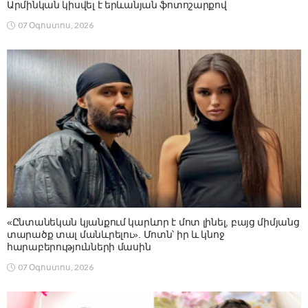
Արմինկան կիսվել է երևանյան ֆոտոշարքով
07 Օգոստոս, 2026
«Ընտանեկան կյանքում կարևոր է մոտ լինել, բայց միմյանց
տարածք տալ մանևրելու». Մոտն՝ իր և կնոջ
հարաբերությունների մասին
07 Օգոստոս, 2026