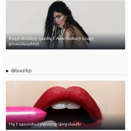
Քայլի Ջենները դարձել է Acne Studios-ի դեմքը
(լուսանկարներ)
Թեստեր
Ինչ է պատմում շրթներկը կնոջ մասին