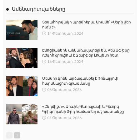
Ամենադիտվածները
Տեսահոլովակի պրեմիերա. Արամե՝ «Սերը մեր
ուժն է»
14 Փետրվար, 2024
Էմոցիաներն անկառավարելի են. Բեն Աֆլեքը
դժգոհ զրուցում է Ջենիֆեր Լոպեսի հետ
16 Փետրվար, 2024
Մեսսիի կինն արձագանքել է Ռոնալդուի
հարսնացուի գրառմանը
06 Օգոստոս, 2026
«Ընդմիշտ». Արևիկ Գևորգյանի և Գևորգ
Գրիգորյանի 3-րդ համատեղ աշխատանքը
05 Օգոստոս, 2026