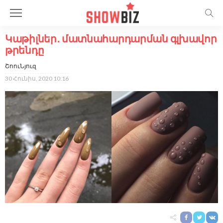
Կաթիլներ․ մատնահարդարման գլխավոր
թրենդը
ՇոուՆյուզ
30 Հունիս, 2020 10:16