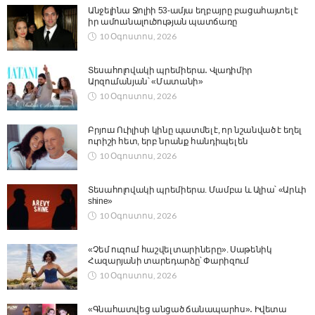
Անջելինա Ջոլիի 53-ամյա եղբայրը բացահայտել է
իր ամուսնալուծության պատճառը
10 Օգոստոս, 2026
Տեսահոլովակի պրեմիերա․ Վլադիմիր
Արզումանյան՝ «Մատանի»
10 Օգոստոս, 2026
Բրյուս Ուիլիսի կինը պատմել է, որ նշանված է եղել
ուրիշի հետ, երբ նրանք հանդիպել են
10 Օգոստոս, 2026
Տեսահոլովակի պրեմիերա. Մամբա և Ալիա՝ «Արևի
shine»
10 Օգոստոս, 2026
«Չեմ ուզում հաշվել տարիները». Սաթենիկ
Հազարյանի տարեդարձը՝ Փարիզում
10 Օգոստոս, 2026
«Գնահատվեց անցած ճանապարհս»․ Իվետա