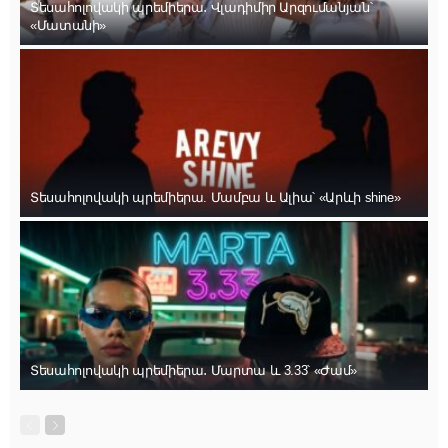
Տեսահոլովակի պրեմիերա․ Վլադիմիր Արզումանյան՝
«Մատանի»
Տեսահոլովակի պրեմիերա. Մամբա և Ալիա՝ «Արևի shine»
Տեսահոլովակի պրեմիերա․ Մարտա և 3.33՝ «Ժամ»