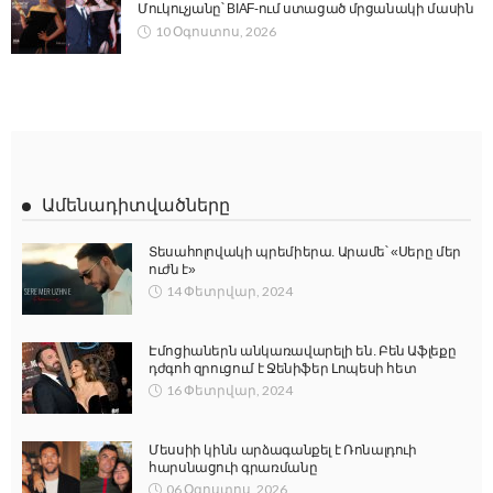
Մուկուչյանը՝ BIAF-ում ստացած մրցանակի մասին
10 Օգոստոս, 2026
Ամենադիտվածները
Տեսահոլովակի պրեմիերա. Արամե՝ «Սերը մեր
ուժն է»
14 Փետրվար, 2024
Էմոցիաներն անկառավարելի են. Բեն Աֆլեքը
դժգոհ զրուցում է Ջենիֆեր Լոպեսի հետ
16 Փետրվար, 2024
Մեսսիի կինն արձագանքել է Ռոնալդուի
հարսնացուի գրառմանը
06 Օգոստոս, 2026