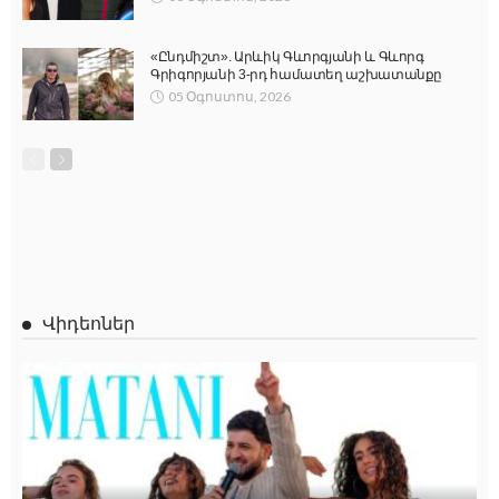
«Ընդմիշտ». Արևիկ Գևորգյանի և Գևորգ
Գրիգորյանի 3-րդ համատեղ աշխատանքը
05 Օգոստոս, 2026
Վիդեոներ