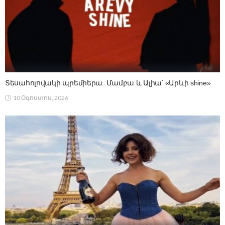
Տեսահոլովակի պրեմիերա. Մամբա և Ալիա՝ «Արևի shine»
10 Օգոստոս, 2026