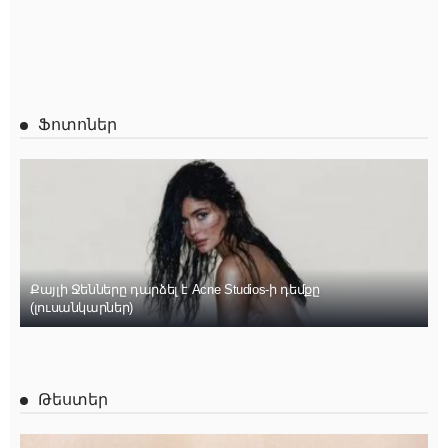
Ֆոտոներ
Քայլի Ջենները դարձել է Acne Studios-ի դեմքը
(լուսանկարներ)
Թեստեր