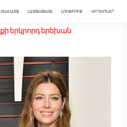
ՍՏԱԼԱՅՖ
ԼԱՅՖՍԹԱՅԼ
ԼՈՒՔԲՈՒՔ
ՎԻԴԵՈՆԵՐ
յքի երկրորդ երեխան