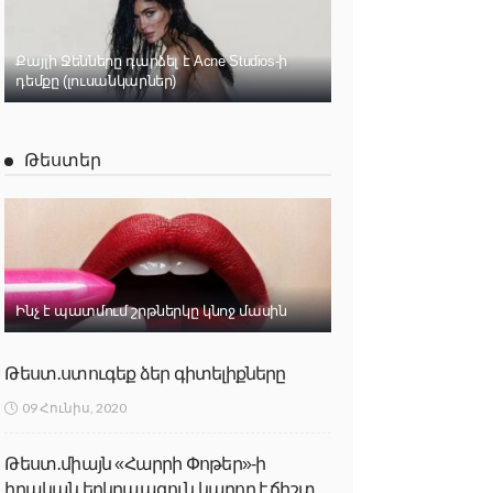
Քայլի Ջենները դարձել է Acne Studios-ի
դեմքը (լուսանկարներ)
Թեստեր
Ինչ է պատմում շրթներկը կնոջ մասին
Թեստ․ստուգեք ձեր գիտելիքները
09 Հունիս, 2020
Թեստ․միայն «Հարրի Փոթեր»-ի
իրական երկրպագուն կարող է ճիշտ