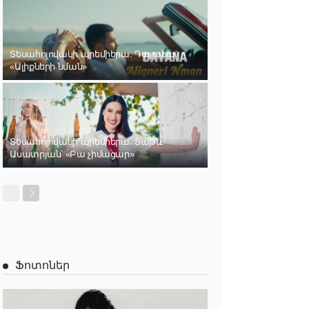
Տեսահոլովակի պրեմիերա. Դայանա՝
«Ալիքների նման»
Տեսահոլովակի պրեմիերա․ Տաթև
Ասատրյան՝ «Բա չիմացար»
Ֆոտոներ