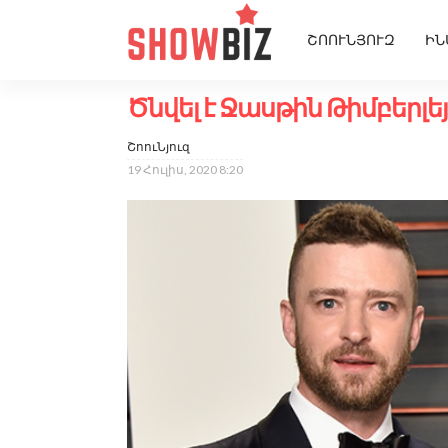
ՇՈՈՒՆՅՈՒԶ
ԻՆ
Ծնվել է Ջասթին Թիմբերլե
ՇոուՆյուզ
19 Հուլիս, 2020 8:20