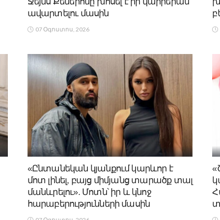
Ջեյմս Քեմերոնը խոսել է իր կարիերան
խ
ավարտելու մասին
բ
07 Օգոստոս, 2026
«Ընտանեկան կյանքում կարևոր է
«
մոտ լինել, բայց միմյանց տարածք տալ
կ
մանևրելու». Մոտն՝ իր և կնոջ
Հ
հարաբերությունների մասին
տ
07 Օգոստոս, 2026