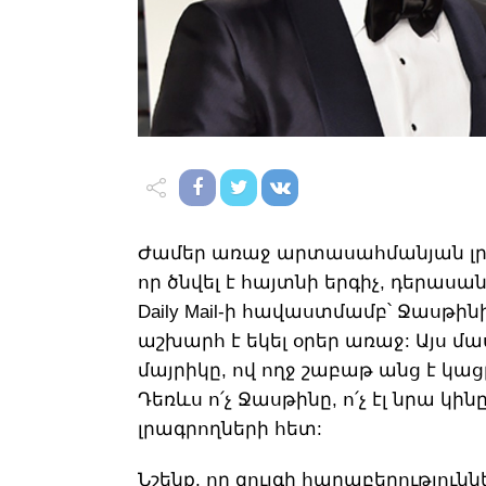
Ժամեր առաջ արտասահմանյան լր
որ ծնվել է հայտնի երգիչ, դերասա
Daily Mail-ի հավաստմամբ՝ Ջասթինի
աշխարհ է եկել օրեր առաջ: Այս մ
մայրիկը, ով ողջ շաբաթ անց է կաց
Դեռևս ո՛չ Ջասթինը, ո՛չ էլ նրա կի
լրագրողների հետ:
Նշենք, որ զույգի հարաբերությունն