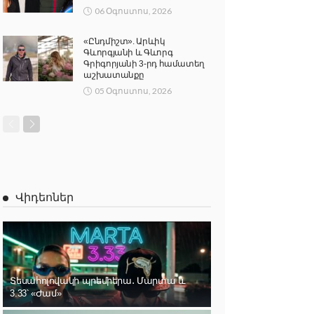
06 Օգոստոս, 2026
«Ընդմիշտ». Արևիկ
Գևորգյանի և Գևորգ
Գրիգորյանի 3-րդ համատեղ
աշխատանքը
05 Օգոստոս, 2026
Վիդեոներ
Տեսահոլովակի պրեմիերա․ Մարտա և
3.33՝ «Ժամ»