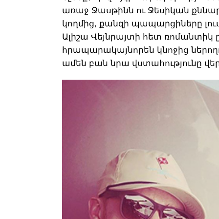
առաջ Ջասթինն ու Ջեսիկան քննար
կողմից, քանզի պապարցիները լու
Ալիշա Վեյնրայտի հետ ռոմանտիկ 
հրապարակայնորեն կնոջից ներողու
ամեն բան նրա վստահությունը վե