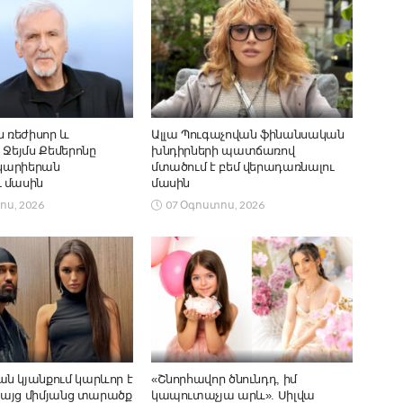
ն ռեժիսոր և
Ալլա Պուգաչովան ֆինանսական
 Ջեյմս Քեմերոնը
խնդիրների պատճառով
 կարիերան
մտածում է բեմ վերադառնալու
 մասին
մասին
ոս, 2026
07 Օգոստոս, 2026
ն կյանքում կարևոր է
«Շնորհավոր ծնունդդ, իմ
 բայց միմյանց տարածք
կապուտաչյա արև». Սիլվա