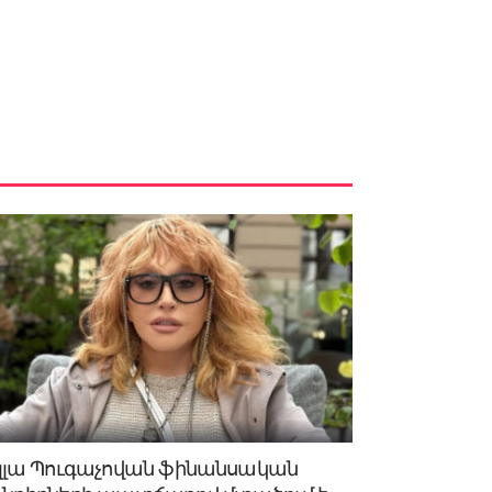
լլա Պուգաչովան ֆինանսական