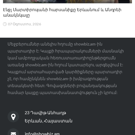
Էնջլ Մարտիրոսյանի հարսանիքը Երևանում և Անդրեի
անակնկալը
07 Օգոստոս, 2026
Մեջբերումներ անելիս հղումը showbiz.am-ին
պարտադիր է: Կայքի հրապարակումների մասնակի
կամ ամբողջական հեռուստառադիոընթերցումն
առանց showbiz.am-ին հղում կատարելու արգելվում է:
Կայքում արտահայտված կարծիքները պարտադիր
չէ, որ համընկնեն showbiz.am-ի խմբագրության
տեսակետի հետ: Գովազդների բովանդակության
համար կայքը պատասխանատվություն չի կրում:
23 Դավիթ Անհաղթ
Երևան, Հայաստան
info@showbiz.am