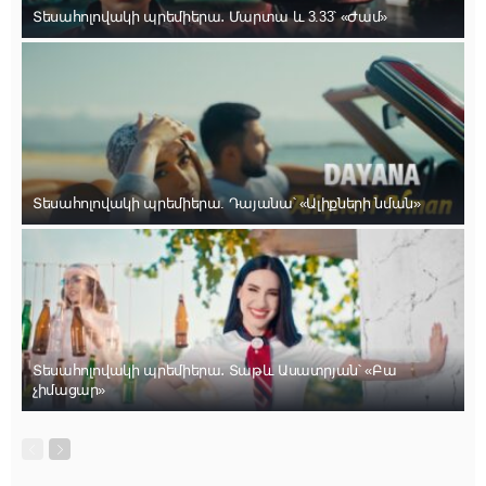
Տեսահոլովակի պրեմիերա․ Մարտա և 3.33՝ «Ժամ»
Տեսահոլովակի պրեմիերա. Դայանա՝ «Ալիքների նման»
Տեսահոլովակի պրեմիերա․ Տաթև Ասատրյան՝ «Բա
չիմացար»