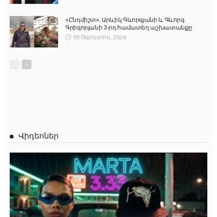
«Ընդմիշտ». Արևիկ Գևորգյանի և Գևորգ
Գրիգորյանի 3-րդ համատեղ աշխատանքը
05 Օգոստոս, 2026
Վիդեոներ