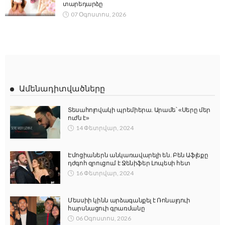
տարեդարձը
07 Օգոստոս, 2026
Ամենադիտվածները
Տեսահոլովակի պրեմիերա. Արամե՝ «Սերը մեր
ուժն է»
14 Փետրվար, 2024
Էմոցիաներն անկառավարելի են. Բեն Աֆլեքը
դժգոհ զրուցում է Ջենիֆեր Լոպեսի հետ
16 Փետրվար, 2024
Մեսսիի կինն արձագանքել է Ռոնալդուի
հարսնացուի գրառմանը
06 Օգոստոս, 2026