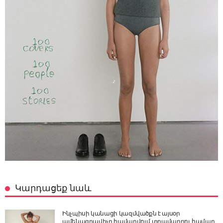
Կարդացեք նաև
Ինչպիսի կանացի կազմվածքն է այսօր
ամենագրավիչը համարվում տղամարդու համար