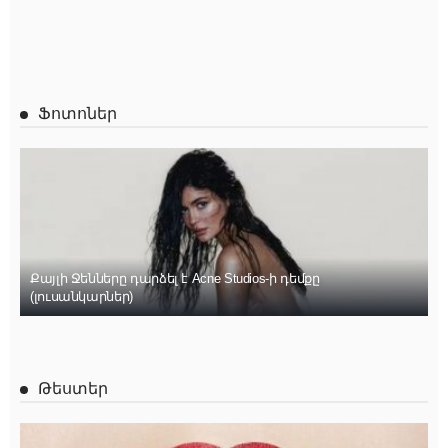
Ֆոտոներ
Քայլի Ջենները դարձել է Acne Studios-ի դեմքը
(լուսանկարներ)
Թեստեր