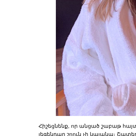
Հիշեցնենք, որ անցած շաբաթ հայտնի
լեգենդար շոուն չի կայանա։ Շատե