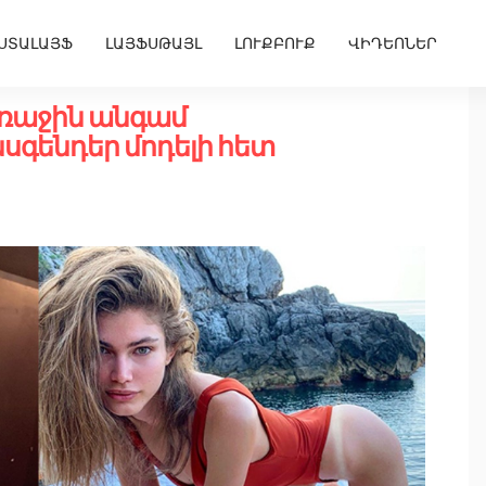
ՍՏԱԼԱՅՖ
ԼԱՅՖՍԹԱՅԼ
ԼՈՒՔԲՈՒՔ
ՎԻԴԵՈՆԵՐ
 առաջին անգամ
սգենդեր մոդելի հետ