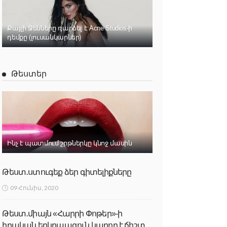
Քայլի Ջենները դարձել է Acne Studios-ի
դեմքը (լուսանկարներ)
Թեստեր
Ինչ է պատմում շրթներկը կնոջ մասին
Թեստ․ստուգեք ձեր գիտելիքները
09 Հունիս, 2020
Թեստ․միայն «Հարրի Փոթեր»-ի
իրական երկրպագուն կարող է ճիշտ