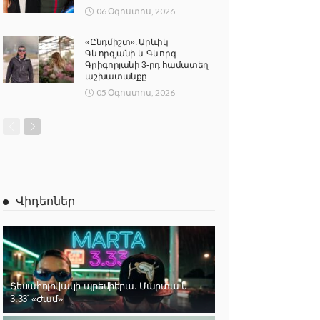
06 Օգոստոս, 2026
«Ընդմիշտ». Արևիկ
Գևորգյանի և Գևորգ
Գրիգորյանի 3-րդ համատեղ
աշխատանքը
05 Օգոստոս, 2026
Վիդեոներ
Տեսահոլովակի պրեմիերա․ Մարտա և
3.33՝ «Ժամ»