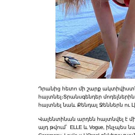
Դրանից հետո մի շարք ակտիվիստնե
հայտնել։Տրանսգենդեր մոդելներին
հայտնել նաև Քենդալ Ջեններն ու Լի
Վալենտինան արդեն հայտնվել է մ
այդ թվում՝ ELLE և Vogue, ինչպես 