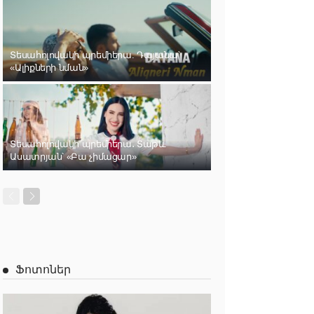
Տեսահոլովակի պրեմիերա. Դայանա՝
«Ալիքների նման»
Տեսահոլովակի պրեմիերա․ Տաթև
Ասատրյան՝ «Բա չիմացար»
Ֆոտոներ