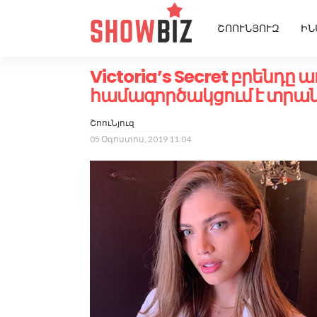
ՇՈՈՒՆՅՈՒԶ
ԻՆ
Victoria’s Secret բրենդը
համագործակցում է տրան
ՇոուՆյուզ
05 Օգոստոս, 2019 11:04