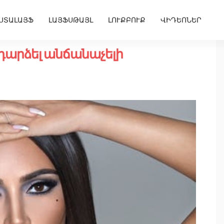
ՍՏԱԼԱՅՖ
ԼԱՅՖՍԹԱՅԼ
ԼՈՒՔԲՈՒՔ
ՎԻԴԵՈՆԵՐ
 դարձել անճանաչելի