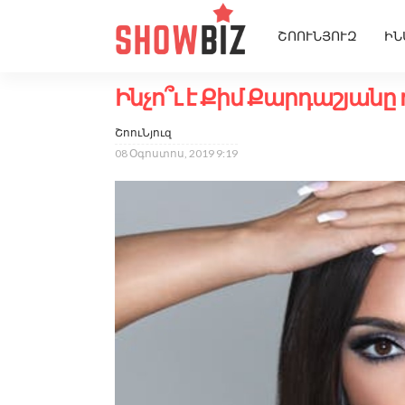
ՇՈՈՒՆՅՈՒԶ
ԻՆ
Ինչո՞ւ է Քիմ Քարդաշյանը
ՇոուՆյուզ
08 Օգոստոս, 2019 9:19