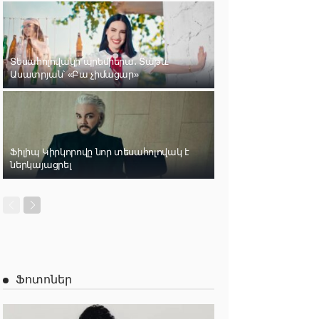
Տեսահոլովակի պրեմիերա․ Տաթև
Ասատրյան՝ «Բա չիմացար»
Ֆիլիպ Կիրկորովը նոր տեսահոլովակ է
ներկայացրել
Ֆոտոներ