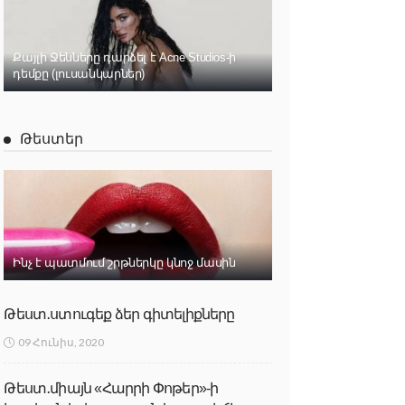
Քայլի Ջենները դարձել է Acne Studios-ի
դեմքը (լուսանկարներ)
Թեստեր
Ինչ է պատմում շրթներկը կնոջ մասին
Թեստ․ստուգեք ձեր գիտելիքները
09 Հունիս, 2020
Թեստ․միայն «Հարրի Փոթեր»-ի