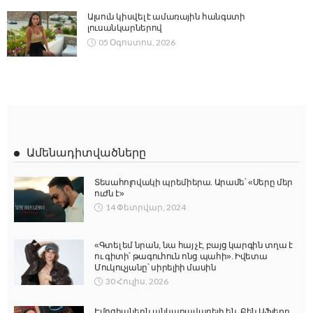
Ալսուն կիսվել է ամառային հանգստի
լուսանկարներով
05 Օգոստոս, 2026
Ամենադիտվածները
Տեսահոլովակի պրեմիերա. Արամե՝ «Սերը մեր
ուժն է»
14 Փետրվար, 2024
«Գտել եմ նրան, նա հայ չէ, բայց կարգին տղա է
ու գիտի՝ թագուհուն ոնց պահի». Իվետա
Մուկուչյանը՝ սիրելիի մասին
30 Հուլիս, 2026
Էմոցիաներն անկառավարելի են. Բեն Աֆլեքը