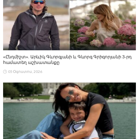
«Ընդմիշտ». Արևիկ Գևորգյանի և Գևորգ Գրիգորյանի 3-րդ
համատեղ աշխատանքը
05 Օգոստոս, 2026