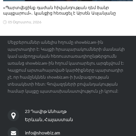
«Պարտվեցինք դաժան հիվանդության դեմ ծանր
պայքարում»․ կյանքից հեռացել է Արսեն Ասլանյանը
05 Օգոստոս, 2026
Մեջբերումներ անելիս հղումը showbiz.am-ին
պարտադիր է: Կայքի հրապարակումների մասնակի
կամ ամբողջական հեռուստառադիոընթերցումն
առանց showbiz.am-ին հղում կատարելու արգելվում է:
Կայքում արտահայտված կարծիքները պարտադիր
չէ, որ համընկնեն showbiz.am-ի խմբագրության
տեսակետի հետ: Գովազդների բովանդակության
համար կայքը պատասխանատվություն չի կրում:
23 Դավիթ Անհաղթ
Երևան, Հայաստան
info@showbiz.am