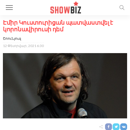
Էմիր Կուստուրիցան պատվաստվել է
կորոնավիրուսի դեմ
ՇոուՆյուզ
12 Փետրվար, 2021 6:30