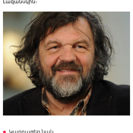
Լազանսկին։
Կարդացեք նաև