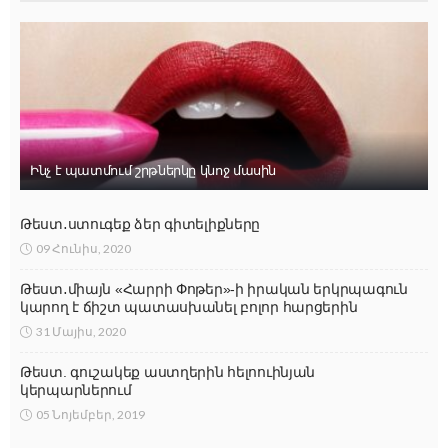
Ինչ է պատմում շրթներկը կնոջ մասին
Թեստ․ստուգեք ձեր գիտելիքները
09 Հունիս, 2020
Թեստ․միայն «Հարրի Փոթեր»-ի իրական երկրպագուն
կարող է ճիշտ պատասխանել բոլոր հարցերին
31 Մայիս, 2020
Թեստ. գուշակեք աստղերին հելոուինյան
կերպարներում
05 Նոյեմբեր, 2019