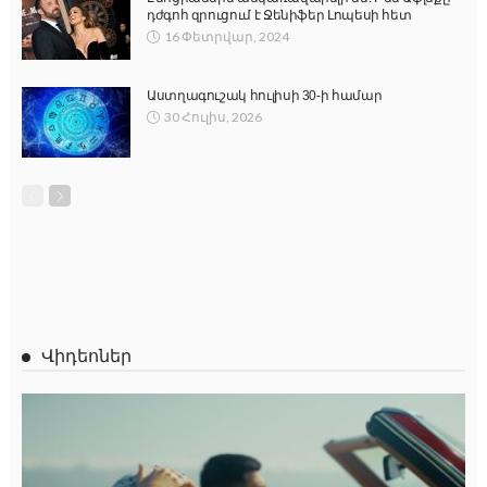
դժգոհ զրուցում է Ջենիֆեր Լոպեսի հետ
16 Փետրվար, 2024
Աստղագուշակ հուլիսի 30-ի համար
30 Հուլիս, 2026
Վիդեոներ