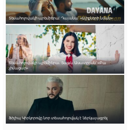
Տեսահոլովակի պրեմիերա. Դայանա՝ «Ալիքների նման»
Տեսահոլովակի պրեմիերա․ Տաթև Ասատրյան՝ «Բա
չիմացար»
Ֆիլիպ Կիրկորովը նոր տեսահոլովակ է ներկայացրել