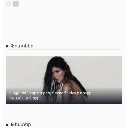
Ֆոտոներ
Քայլի Ջենները դարձել է Acne Studios-ի դեմքը
(լուսանկարներ)
Թեստեր