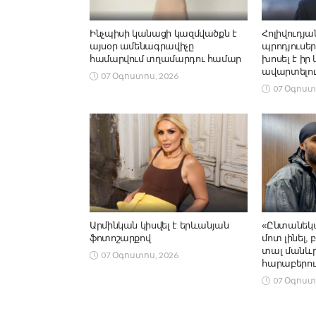
Ինչպիսի կանացի կազմվածքն է
Հոլիվուդյա
այսօր ամենագրավիչը
պրոդյուսեր
համարվում տղամարդու համար
խոսել է իր
ավարտելու
07 Օգոստոս, 2026
07 Օգոստ
Արմինկան կիսվել է երևանյան
«Ընտանեկա
ֆոտոշարքով
մոտ լինել,
տալ մանևրե
07 Օգոստոս, 2026
հարաբերու
07 Օգոստ