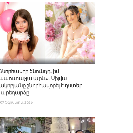
Շնորհավոր ծնունդդ, իմ
ապուտաչյա արև». Սիլվա
ակոբյանը շնորհավորել է դստեր
արեդարձը
07 Օգոստոս, 2026