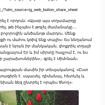
N_/?utm_source=ig_web_button_share_sheet
ել է որդուն։ «Այսօր այս տղամարդը
լ, թե ինչպես է թռչել ժամանակը․․․
մ բոլորովին անծանոթ մարդու։ Մենք
ի ու մահու կռիվ ենք տալիս։ Ես նեղանում
անան է նրան իր մանկական, փոքրիկ տղայի
ցյալում էր և իմ սիրտը հալչում է, ու ես
 չարախոսներին»,- գրել է Սիմոնան։
 մայրության մասին իր տեսլականով․ «Ըստ
տագիրն է. սպասել, դիմանալ, հետևել և
եխան ձեզ ընտրել է որպես ծնող»։