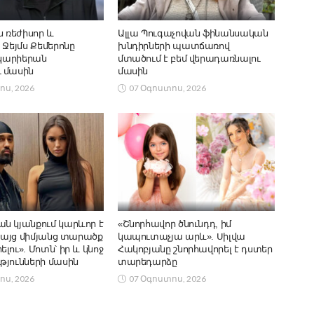
ն ռեժիսոր և
Ալլա Պուգաչովան ֆինանսական
 Ջեյմս Քեմերոնը
խնդիրների պատճառով
 կարիերան
մտածում է բեմ վերադառնալու
 մասին
մասին
ոս, 2026
07 Օգոստոս, 2026
ն կյանքում կարևոր է
«Շնորհավոր ծնունդդ, իմ
 բայց միմյանց տարածք
կապուտաչյա արև». Սիլվա
լու». Մոտն՝ իր և կնոջ
Հակոբյանը շնորհավորել է դստեր
թյունների մասին
տարեդարձը
ոս, 2026
07 Օգոստոս, 2026