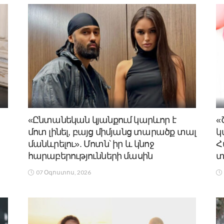
«Ընտանեկան կյանքում կարևոր է
«
մոտ լինել, բայց միմյանց տարածք տալ
կ
մանևրելու». Մոտն՝ իր և կնոջ
Հ
հարաբերությունների մասին
տ
07 Օգոստոս, 2026