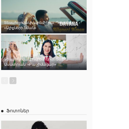
Տեսահոլովակի պրեմիերա. Դայանա՝
«Ալիքների նման»
Տեսահոլովակի պրեմիերա․ Տաթև
Ասատրյան՝ «Բա չիմացար»
Ֆոտոներ