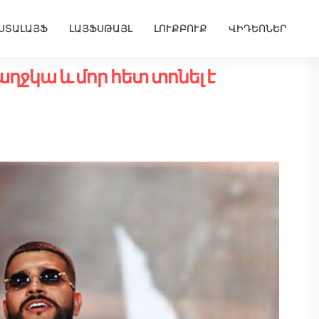
ՍՏԱԼԱՅՖ
ԼԱՅՖՍԹԱՅԼ
ԼՈՒՔԲՈՒՔ
ՎԻԴԵՈՆԵՐ
աղջկա և մոր հետ տոնել է