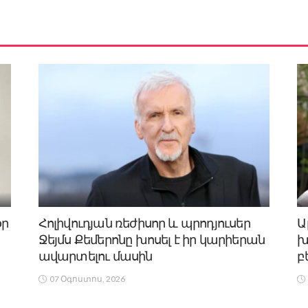
օր
Հոլիվուդյան ռեժիսոր և պրոդյուսեր
Ա
Ջեյմս Քեմերոնը խոսել է իր կարիերան
խ
ավարտելու մասին
բ
07 Օգոստոս, 2026