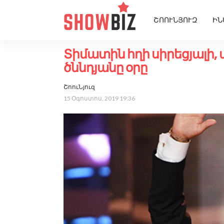
ՇՈՈՒՆՅՈՒԶ
ԻՆ
Տիմատին հղի սիրեցյալի, 
ծննդյանը օրը
ՇոուՆյուզ
15 Օգոստոս, 2019 19:36