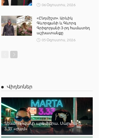
06 Օգոստոս, 2026
«Ընդմիշտ». Արևիկ
Գևորգյանի և Գևորգ
Գրիգորյանի 3-րդ համատեղ
աշխատանքը
05 Օգոստոս, 2026
Վիդեոներ
Տեսահոլովակի պրեմիերա․ Մարտա և
3.33՝ «Ժամ»