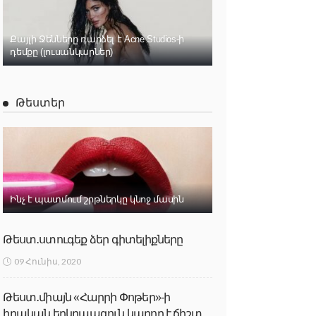
Քայլի Ջենները դարձել է Acne Studios-ի
դեմքը (լուսանկարներ)
Թեստեր
Ինչ է պատմում շրթներկը կնոջ մասին
Թեստ․ստուգեք ձեր գիտելիքները
09 Հունիս, 2020
Թեստ․միայն «Հարրի Փոթեր»-ի
իրական երկրպագուն կարող է ճիշտ