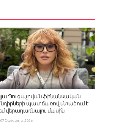
լլա Պուգաչովան ֆինանսական
նդիրների պատճառով մտածում է
եմ վերադառնալու մասին
07 Օգոստոս, 2026