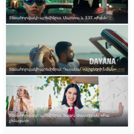
Տեսահոլովակի պրեմիերա․ Մարտա և 3.33՝ «Ժամ»
Տեսահոլովակի պրեմիերա. Դայանա՝ «Ալիքների նման»
Տեսահոլովակի պրեմիերա․ Տաթև Ասատրյան՝ «Բա
չիմացար»