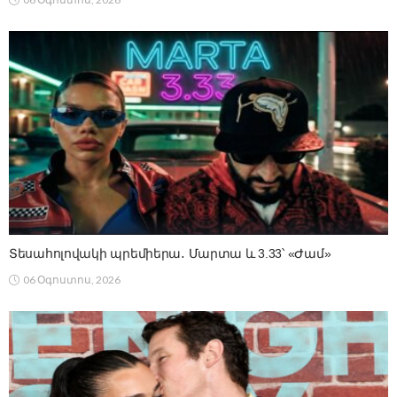
Տեսահոլովակի պրեմիերա․ Մարտա և 3.33՝ «Ժամ»
06 Օգոստոս, 2026