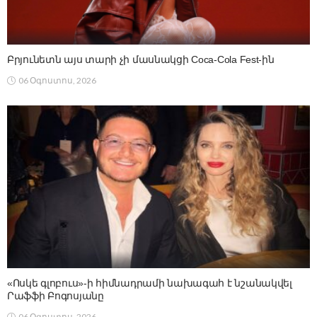
Բրյունետն այս տարի չի մասնակցի Coca-Cola Fest-ին
06 Օգոստոս, 2026
«Ոսկե գլոբուս»-ի հիմնադրամի նախագահ է նշանակվել
Րաֆֆի Բոգոսյանը
06 Օգոստոս, 2026