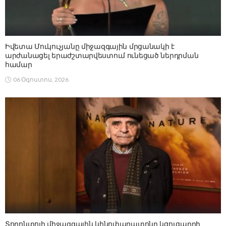
Իվետա Մուկուչյանը միջազգային մրցանակի է
արժանացել երաժշտարվեստում ունեցած ներդրման
համար
06 Օգոստոս, 2026
Տորոնտոյի միջազգային կինոփառատոնը կցուցադրի