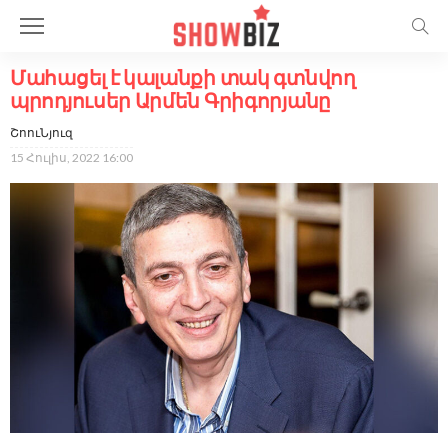
Մահացել է կալանքի տակ գտնվող
պրոդյուսեր Արմեն Գրիգորյանը
ՇոուՆյուզ
15 Հուլիս, 2022 16:00