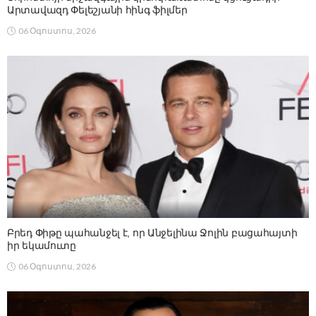
Արտավազդ Փելեշյանի հինգ ֆիլմեր
06 Օգոստոս, 2026
Բրեդ Փիթը պահանջել է, որ Անջելինա Ջոլին բացահայտի
իր եկամուտը
06 Օգոստոս, 2026