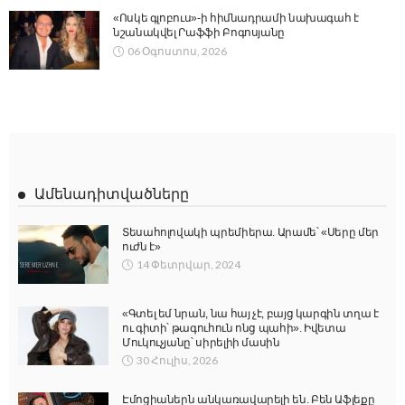
«Ոսկե գլոբուս»-ի հիմնադրամի նախագահ է
նշանակվել Րաֆֆի Բոգոսյանը
06 Օգոստոս, 2026
Ամենադիտվածները
Տեսահոլովակի պրեմիերա. Արամե՝ «Սերը մեր
ուժն է»
14 Փետրվար, 2024
«Գտել եմ նրան, նա հայ չէ, բայց կարգին տղա է
ու գիտի՝ թագուհուն ոնց պահի». Իվետա
Մուկուչյանը՝ սիրելիի մասին
30 Հուլիս, 2026
Էմոցիաներն անկառավարելի են. Բեն Աֆլեքը