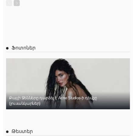
Ֆոտոներ
Քայլի Ջենները դարձել է Acne Studios-ի դեմքը
(լուսանկարներ)
Թեստեր