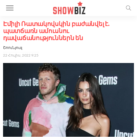
Էմիլի Ռատակովսկին բաժանվել է.
պատճառն ամուսնու
դավաճանություններն են
ՇոուՆյուզ
22 Հուլիս, 2022 9:25