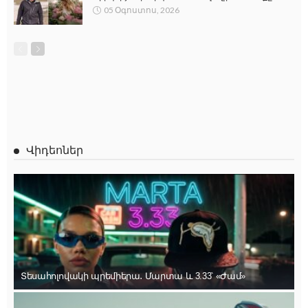
05 Օգոստոս, 2026
Վիդեոներ
Տեսահոլովակի պրեմիերա․ Մարտա և 3.33՝ «Ժամ»