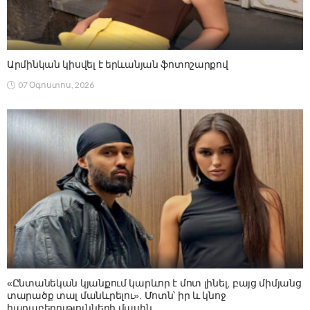
Արմինկան կիսվել է երևանյան ֆոտոշարքով
07 Օգոստոս, 2026
«Ընտանեկան կյանքում կարևոր է մոտ լինել, բայց միմյանց
տարածք տալ մանևրելու». Մոտն՝ իր և կնոջ
հարաբերությունների մասին