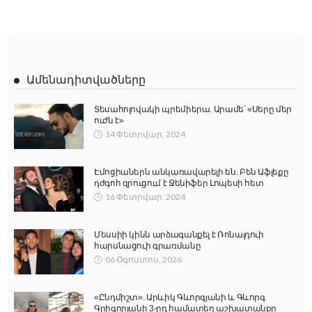
Ամենադիտվածները
Տեսահոլովակի պրեմիերա. Արամե՝ «Սերը մեր
ուժն է»
14 Փետրվար, 2024
Էմոցիաներն անկառավարելի են. Բեն Աֆլեքը
դժգոհ զրուցում է Ջենիֆեր Լոպեսի հետ
16 Փետրվար, 2024
Մեսսիի կինն արձագանքել է Ռոնալդուի
հարսնացուի գրառմանը
06 Օգոստոս, 2026
«Ընդմիշտ». Արևիկ Գևորգյանի և Գևորգ
Գրիգորյանի 3-րդ համատեղ աշխատանքը