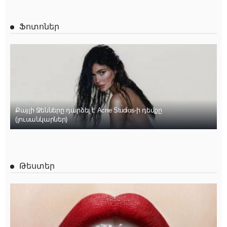
Ֆոտոներ
Քայլի Ջենները դարձել է Acne Studios-ի դեմքը
(լուսանկարներ)
Թեստեր