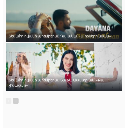
Տեսահոլովակի պրեմիերա. Դայանա՝ «Ալիքների նման»
Տեսահոլովակի պրեմիերա․ Տաթև Ասատրյան՝ «Բա
չիմացար»