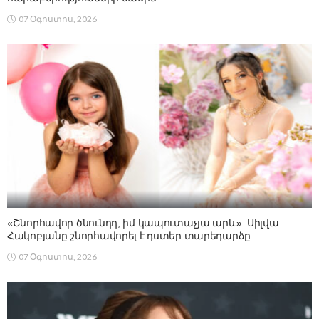
07 Օգոստոս, 2026
«Շնորհավոր ծնունդդ, իմ կապուտաչյա արև». Սիլվա
Հակոբյանը շնորհավորել է դստեր տարեդարձը
07 Օգոստոս, 2026