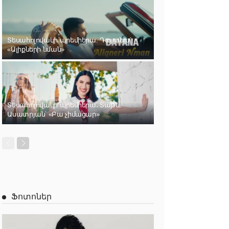
Տեսահոլովակի պրեմիերա. Դայանա՝
«Ալիքների նման»
Տեսահոլովակի պրեմիերա․ Տաթև
Ասատրյան՝ «Բա չիմացար»
Ֆոտոներ