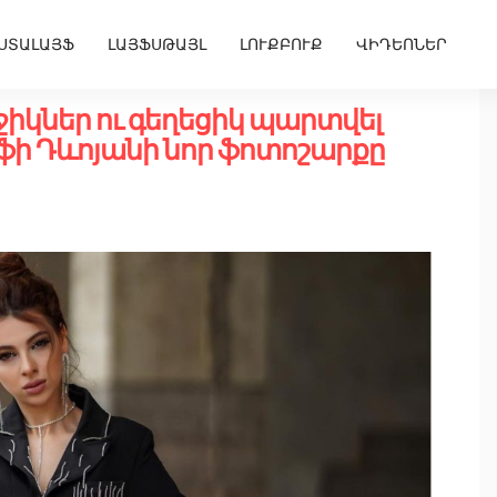
ՍՏԱԼԱՅՖ
ԼԱՅՖՍԹԱՅԼ
ԼՈՒՔԲՈՒՔ
ՎԻԴԵՈՆԵՐ
իկներ ու գեղեցիկ պարտվել
ֆի Դևոյանի նոր ֆոտոշարքը