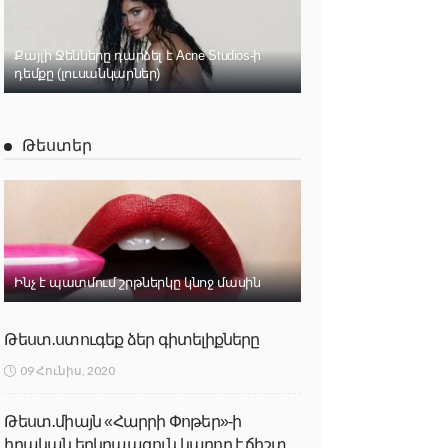
Քայլի Ջենները դարձել է Acne Studios-ի
դեմքը (լուսանկարներ)
Թեստեր
Ինչ է պատմում շրթներկը կնոջ մասին
Թեստ․ստուգեք ձեր գիտելիքները
09 Հունիս, 2020
Թեստ․միայն «Հարրի Փոթեր»-ի
իրական երկրպագուն կարող է ճիշտ