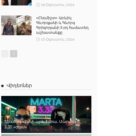
06 Օգոստոս, 2026
«Ընդմիշտ». Արևիկ
Գևորգյանի և Գևորգ
Գրիգորյանի 3-րդ համատեղ
աշխատանքը
05 Օգոստոս, 2026
Վիդեոներ
Տեսահոլովակի պրեմիերա․ Մարտա և
3.33՝ «Ժամ»