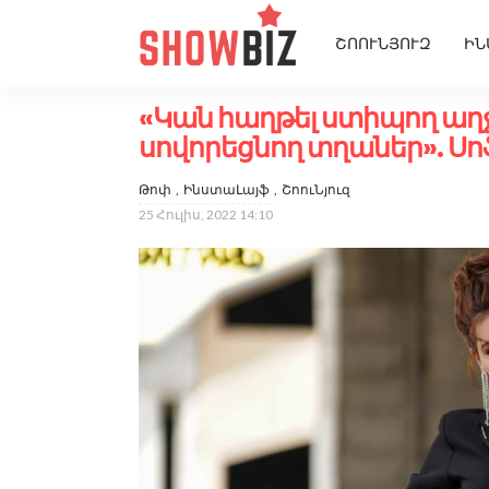
ՇՈՈՒՆՅՈՒԶ
ԻՆ
«Կան հաղթել ստիպող աղջ
սովորեցնող տղաներ». Սո
Թոփ
ԻնստաԼայֆ
ՇոուՆյուզ
25 Հուլիս, 2022 14:10