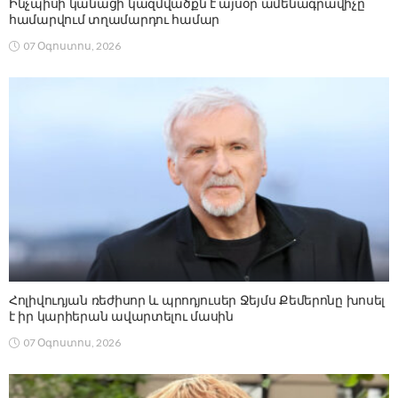
Ինչպիսի կանացի կազմվածքն է այսօր ամենագրավիչը
համարվում տղամարդու համար
07 Օգոստոս, 2026
Հոլիվուդյան ռեժիսոր և պրոդյուսեր Ջեյմս Քեմերոնը խոսել
է իր կարիերան ավարտելու մասին
07 Օգոստոս, 2026