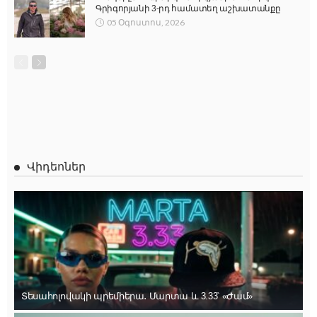
Գրիգորյանի 3-րդ համատեղ աշխատանքը
05 Օգոստոս, 2026
Վիդեոներ
Տեսահոլովակի պրեմիերա․ Մարտա և 3.33՝ «Ժամ»