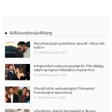
Ամենադիտվածները
Տեսահոլովակի պրեմիերա. Արամե՝ «Սերը մեր
ուժն է»
14 Փետրվար, 2024
Էմոցիաներն անկառավարելի են. Բեն Աֆլեքը
դժգոհ զրուցում է Ջենիֆեր Լոպեսի հետ
16 Փետրվար, 2024
Մեսսիի կինն արձագանքել է Ռոնալդուի
հարսնացուի գրառմանը
06 Օգոստոս, 2026
«Ընդմիշտ». Արևիկ Գևորգյանի և Գևորգ