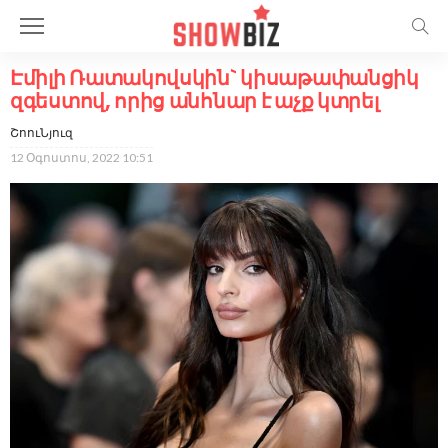
Էմիլի Ռատակովսկին` կիսաթափանցիկ
զգեստով, որից անհնար է աչք կտրել
ՇոուՆյուզ
12 Օգոստոս, 2022 10:51