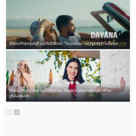
Տեսահոլովակի պրեմիերա. Դայանա՝ «Ալիքների նման»
Տեսահոլովակի պրեմիերա․ Տաթև Ասատրյան՝ «Բա
չիմացար»