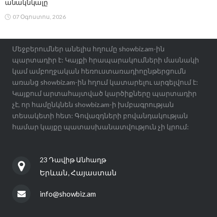
անակնկալը
07 Օգոստոս, 2026
Մեջբերումներ անելիս հղումը showbiz.am-ին
պարտադիր է: Կայքի հրապարակումների մասնակի
կամ ամբողջական հեռուստառադիոընթերցումն
առանց showbiz.am-ին հղում կատարելու արգելվում է:
Կայքում արտահայտված կարծիքները պարտադիր
չէ, որ համընկնեն showbiz.am-ի խմբագրության
տեսակետի հետ: Գովազդների բովանդակության
համար կայքը պատասխանատվություն չի կրում:
23 Դավիթ Անհաղթ
Երևան, Հայաստան
info@showbiz.am