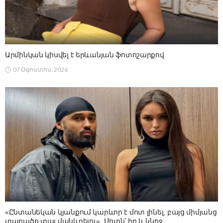
Արմինկան կիսվել է երևանյան ֆոտոշարքով
07 Օգոստոս, 2026
«Ընտանեկան կյանքում կարևոր է մոտ լինել, բայց միմյանց
տարածք տալ մանևրելու». Մոտն՝ իր և կնոջ