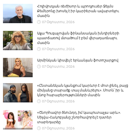
Հոլիվուդյան ռեժիսոր և պրոդյուսեր Ջեյմս
Քեմերոնը խոսել է իր կարիերան ավարտելու
մասին
07 Օգոստոս, 2026
Ալլա Պուգաչովան ֆինանսական խնդիրների
պատճառով մտածում է բեմ վերադառնալու
մասին
07 Օգոստոս, 2026
Արմինկան կիսվել է երևանյան ֆոտոշարքով
07 Օգոստոս, 2026
«Ընտանեկան կյանքում կարևոր է մոտ լինել, բայց
միմյանց տարածք տալ մանևրելու». Մոտն՝ իր և
կնոջ հարաբերությունների մասին
07 Օգոստոս, 2026
«Շնորհավոր ծնունդդ, իմ կապուտաչյա արև».
Սիլվա Հակոբյանը շնորհավորել է դստեր
տարեդարձը
07 Օգոստոս, 2026