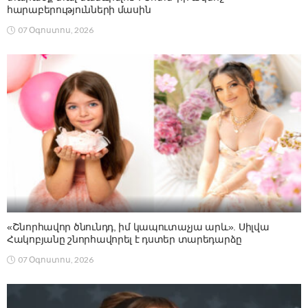
հարաբերությունների մասին
07 Օգոստոս, 2026
«Շնորհավոր ծնունդդ, իմ կապուտաչյա արև». Սիլվա
Հակոբյանը շնորհավորել է դստեր տարեդարձը
07 Օգոստոս, 2026