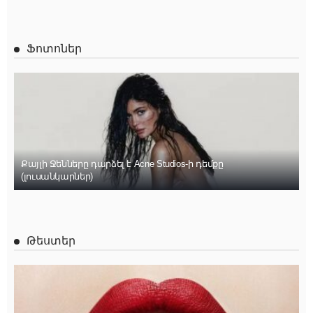
Ֆոտոներ
Քայլի Ջենները դարձել է Acne Studios-ի դեմքը
(լուսանկարներ)
Թեստեր