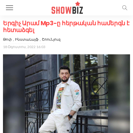
Երգիչ Արամ Mp3-ը հերթական համերգն է
հետաձգել
Թոփ
ԻնստաԼայֆ
ՇոուՆյուզ
18 Օգոստոս, 2022 16:03