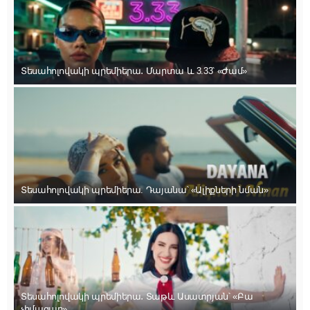
Տեսահոլովակի պրեմիերա․ Մարտա և 3.33՝ «Ժամ»
Տեսահոլովակի պրեմիերա. Դայանա՝ «Ալիքների նման»
Տեսահոլովակի պրեմիերա․ Տաթև Ասատրյան՝ «Բա
չիմացար»