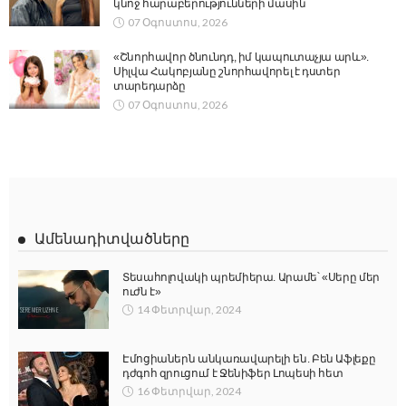
կնոջ հարաբերությունների մասին
07 Օգոստոս, 2026
«Շնորհավոր ծնունդդ, իմ կապուտաչյա արև».
Սիլվա Հակոբյանը շնորհավորել է դստեր
տարեդարձը
07 Օգոստոս, 2026
Ամենադիտվածները
Տեսահոլովակի պրեմիերա. Արամե՝ «Սերը մեր
ուժն է»
14 Փետրվար, 2024
Էմոցիաներն անկառավարելի են. Բեն Աֆլեքը
դժգոհ զրուցում է Ջենիֆեր Լոպեսի հետ
16 Փետրվար, 2024