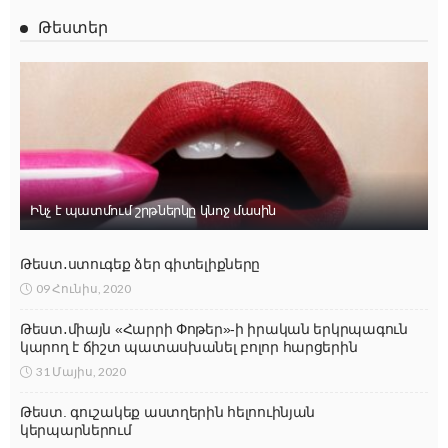
Թեստեր
Ինչ է պատմում շրթներկը կնոջ մասին
Թեստ․ստուգեք ձեր գիտելիքները
09 Հունիս, 2020
Թեստ․միայն «Հարրի Փոթեր»-ի իրական երկրպագուն
կարող է ճիշտ պատասխանել բոլոր հարցերին
31 Մայիս, 2020
Թեստ. գուշակեք աստղերին հելոուինյան
կերպարներում