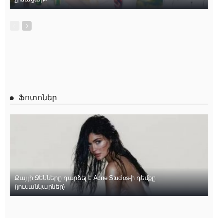
Ֆոտոներ
Քայլի Ջենները դարձել է Acne Studios-ի դեմքը
(լուսանկարներ)