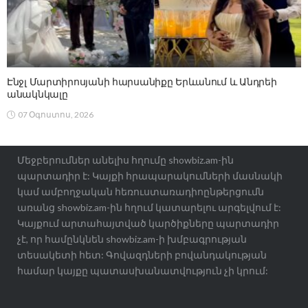
Էնջլ Մարտիրոսյանի հարսանիքը Երևանում և Անդրեի
անակնկալը
07 Օգոստոս, 2026
Մեջբերումներ անելիս հղումը showbiz.am-ին
պարտադիր է: Կայքի հրապարակումների մասնակի
կամ ամբողջական հեռուստառադիոընթերցումն
առանց showbiz.am-ին հղում կատարելու արգելվում է:
Կայքում արտահայտված կարծիքները պարտադիր
չէ, որ համընկնեն showbiz.am-ի խմբագրության
տեսակետի հետ: Գովազդների բովանդակության
համար կայքը պատասխանատվություն չի կրում: