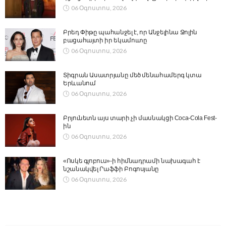
06 Օգոստոս, 2026
Բրեդ Փիթը պահանջել է, որ Անջելինա Ջոլին
բացահայտի իր եկամուտը
06 Օգոստոս, 2026
Տիգրան Ասատրյանը մեծ մենահամերգ կտա
Երևանում
06 Օգոստոս, 2026
Բրյունետն այս տարի չի մասնակցի Coca-Cola Fest-
ին
06 Օգոստոս, 2026
«Ոսկե գլոբուս»-ի հիմնադրամի նախագահ է
նշանակվել Րաֆֆի Բոգոսյանը
06 Օգոստոս, 2026