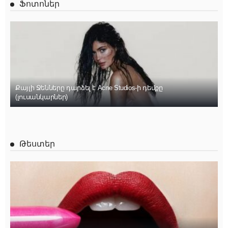
Ֆոտոներ
Քայլի Ջենները դարձել է Acne Studios-ի դեմքը
(լուսանկարներ)
Թեստեր