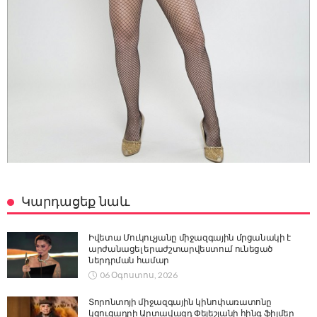
Կարդացեք նաև
Իվետա Մուկուչյանը միջազգային մրցանակի է
արժանացել երաժշտարվեստում ունեցած
ներդրման համար
06 Օգոստոս, 2026
Տորոնտոյի միջազգային կինոփառատոնը
կցուցադրի Արտավազդ Փելեշյանի հինգ ֆիլմեր