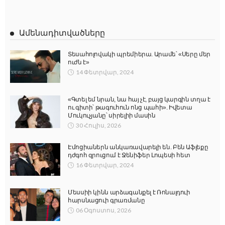
Ամենադիտվածները
Տեսահոլովակի պրեմիերա. Արամե՝ «Սերը մեր
ուժն է»
14 Փետրվար, 2024
«Գտել եմ նրան, նա հայ չէ, բայց կարգին տղա է
ու գիտի՝ թագուհուն ոնց պահի». Իվետա
Մուկուչյանը՝ սիրելիի մասին
30 Հուլիս, 2026
Էմոցիաներն անկառավարելի են. Բեն Աֆլեքը
դժգոհ զրուցում է Ջենիֆեր Լոպեսի հետ
16 Փետրվար, 2024
Մեսսիի կինն արձագանքել է Ռոնալդուի
հարսնացուի գրառմանը
06 Օգոստոս, 2026