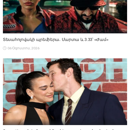
Տեսահոլովակի պրեմիերա․ Մարտա և 3.33՝ «Ժամ»
06 Օգոստոս, 2026