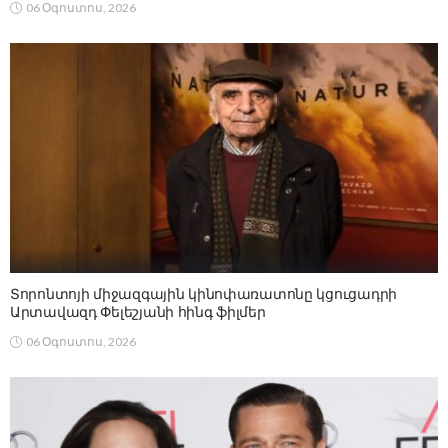
06 Օգոստոս, 2026
Տորոնտոյի միջազգային կինոփառատոնը կցուցադրի
Արտավազդ Փելեշյանի հինգ ֆիլմեր
06 Օգոստոս, 2026