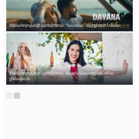
Տեսահոլովակի պրեմիերա. Դայանա՝ «Ալիքների նման»
Տեսահոլովակի պրեմիերա․ Տաթև Ասատրյան՝ «Բա
չիմացար»