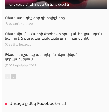
Ինչ է պատմում շրթներկը կնոջ մասին
Թեստ․ստուգեք ձեր գիտելիքները
09 Հունիս, 2020
Թեստ․միայն «Հարրի Փոթեր»-ի իրական երկրպագուն
կարող է ճիշտ պատասխանել բոլոր հարցերին
31 Մայիս, 2020
Թեստ. գուշակեք աստղերին հելոուինյան
կերպարներում
05 Նոյեմբեր, 2019
Միացե՛ք մեզ Facebook-ում