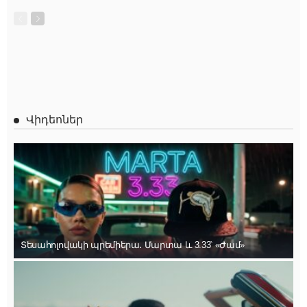
Վիդեոներ
Տեսահոլովակի պրեմիերա․ Մարտա և 3.33՝ «Ժամ»