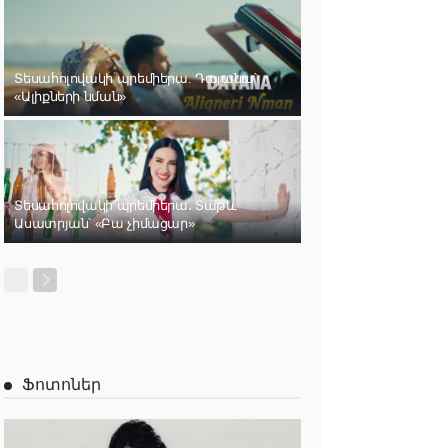
Տեսահոլովակի պրեմիերա. Դայանա՝
«Ալիքների նման»
Տեսահոլովակի պրեմիերա․ Տաթև
Ասատրյան՝ «Բա չիմացար»
Ֆոտոներ