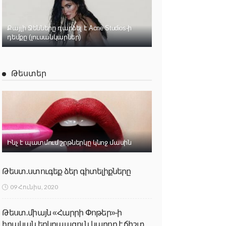
Քայլի Ջենները դարձել է Acne Studios-ի
դեմքը (լուսանկարներ)
Թեստեր
Ինչ է պատմում շրթներկը կնոջ մասին
Թեստ․ստուգեք ձեր գիտելիքները
09 Հունիս, 2020
Թեստ․միայն «Հարրի Փոթեր»-ի
իրական երկրպագուն կարող է ճիշտ