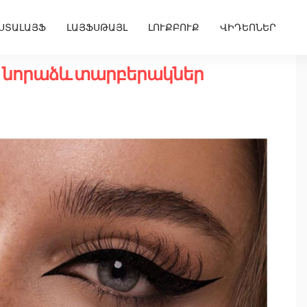
ՍՏԱԼԱՅՖ
ԼԱՅՖՍԹԱՅԼ
ԼՈՒՔԲՈՒՔ
ՎԻԴԵՈՆԵՐ
 նորաձև տարբերակներ