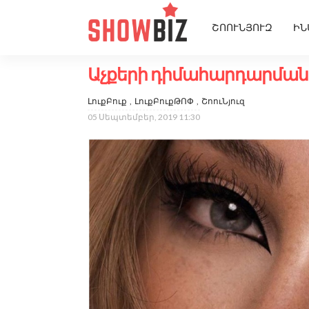
ՇՈՈՒՆՅՈՒԶ
ԻՆ
Աչքերի դիմահարդարման
ԼուքԲուք
ԼուքԲուքԹՈՓ
ՇոուՆյուզ
05 Սեպտեմբեր, 2019 11:30