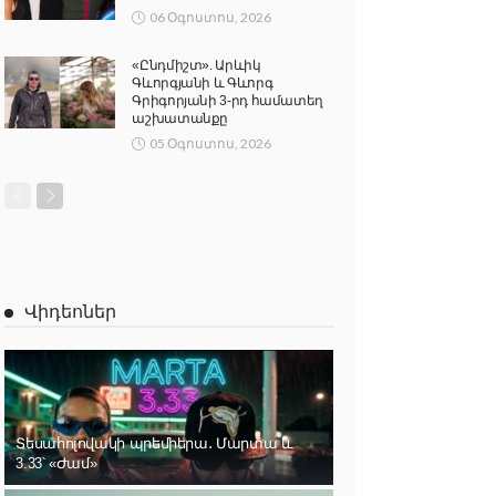
06 Օգոստոս, 2026
«Ընդմիշտ». Արևիկ
Գևորգյանի և Գևորգ
Գրիգորյանի 3-րդ համատեղ
աշխատանքը
05 Օգոստոս, 2026
Վիդեոներ
Տեսահոլովակի պրեմիերա․ Մարտա և
3.33՝ «Ժամ»