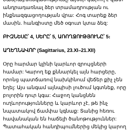
անդրադառնալ ձեր տրամադրության ու
ինքնազգացողության վրա: Հոգ տարեք ձեր
մասին. հանգիստը մեծ օգուտ կտա ձեզ:
ԲԻԶՆԵՍԸ՝ 4, ՍԵՐԸ՝ 5, ԱՌՈՂՋՈՒԹՅՈՒՆԸ՝ 5։
ԱՂԵՂՆԱՎՈՐ (Sagittarius, 23.XI–21.XII)
Օրը հարմար կլինի կարևոր զրույցների
համար: Կարող եք քննարկել այն հարցերը,
որոնց պատճառով նախկինում վեճեր քիչ չեն
եղել: Այս անգամ այնպիսի լուծում կգտնեք, որը
բոլորին դուր կգա: Հաջող կանցնեն
ուղևորությունները և կարևոր չէ, թե ինչ
նպատակով ճամփա կգնաք: Տանից հեռու
հավանական են հաճելի ծանոթություններ:
Պատահական հանդիպումներից մեկից կարող