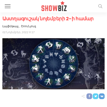
Աստղագուշակ նոյեմբերի 2-ի համար
ԼայֆՍթայլ
ՇոուՆյուզ
02 Նոյեմբեր, 2022 9:17