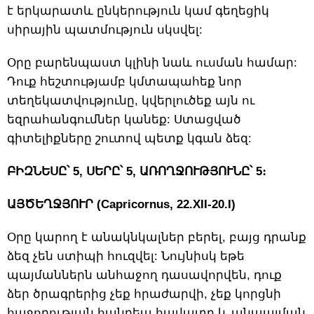
է երկարատև ընկերություն կամ գեղեցիկ
սիրային պատմություն սկսվել:
Օրը բարենպաստ կլինի նաև ուսման համար:
Դուք հեշտությամբ կմտապահեք նոր
տեղեկատվությունը, կվերլուծեք այն ու
եզրահանգումներ կանեք: Ստացված
գիտելիքները շուտով պետք կգան ձեզ:
ԲԻԶՆԵՍԸ՝ 5, ՍԵՐԸ՝ 5, ԱՌՈՂՋՈՒԹՅՈՒՆԸ՝ 5։
ԱՅԾԵՂՋՅՈՒՐ (Capricornus, 22.XII-20.I)
Օրը կարող է անակնկալներ բերել, բայց դրանք
ձեզ չեն ստիպի հուզվել: Նույնիսկ եթե
պայմաններն անհաջող դասավորվեն, դուք
ձեր ծրագրերից չեք հրաժարվի, չեք կորցնի
հաջողության հանդեպ հավատը և անպայման