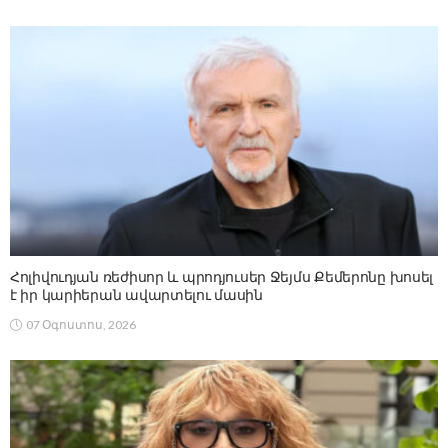
Հոլիվուդյան ռեժիսոր և պրոդյուսեր Ջեյմս Քեմերոնը խոսել
է իր կարիերան ավարտելու մասին
07 Օգոստոս, 2026