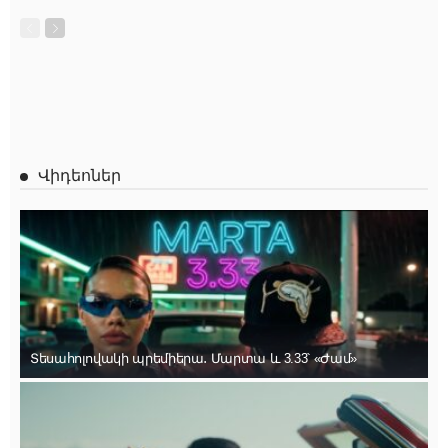
Վիդեոներ
Տեսահոլովակի պրեմիերա․ Մարտա և 3.33՝ «Ժամ»