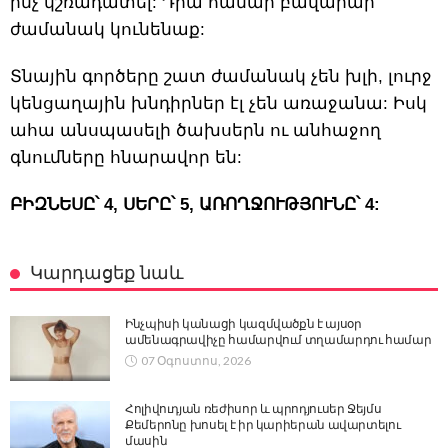
ինչ կշռադատել: Դրա համար բավարար
ժամանակ կունենաք:
Տնային գործերը շատ ժամանակ չեն խլի, լուրջ
կենցաղային խնդիրներ էլ չեն առաջանա: Իսկ
ահա անսպասելի ծախսերն ու անհաջող
գնումները հնարավոր են:
ԲԻԶՆԵՍԸ՝ 4, ՍԵՐԸ՝ 5, ԱՌՈՂՋՈՒԹՅՈՒՆԸ՝ 4:
Կարդացեք նաև
Ինչպիսի կանացի կազմվածքն է այսօր
ամենագրավիչը համարվում տղամարդու համար
07 Օգոստոս, 2026
Հոլիվուդյան ռեժիսոր և պրոդյուսեր Ջեյմս
Քեմերոնը խոսել է իր կարիերան ավարտելու
մասին