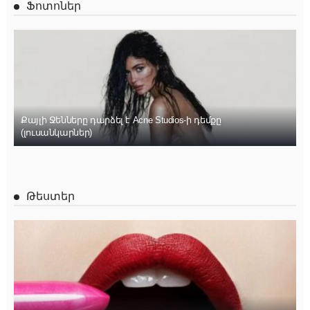
Ֆոտոներ
Քայլի Ջենները դարձել է Acne Studios-ի դեմքը
(լուսանկարներ)
Թեստեր