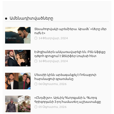
Ամենադիտվածները
Տեսահոլովակի պրեմիերա. Արամե՝ «Սերը մեր
ուժն է»
14 Փետրվար, 2024
Էմոցիաներն անկառավարելի են. Բեն Աֆլեքը
դժգոհ զրուցում է Ջենիֆեր Լոպեսի հետ
16 Փետրվար, 2024
Մեսսիի կինն արձագանքել է Ռոնալդուի
հարսնացուի գրառմանը
06 Օգոստոս, 2026
«Ընդմիշտ». Արևիկ Գևորգյանի և Գևորգ
Գրիգորյանի 3-րդ համատեղ աշխատանքը
05 Օգոստոս, 2026