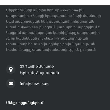
Մեջբերումներ անելիս հղումը showbiz.am-ին
պարտադիր է: Կայքի հրապարակումների մասնակի
կամ ամբողջական հեռուստառադիոընթերցումն
առանց showbiz.am-ին հղում կատարելու արգելվում է:
Կայքում արտահայտված կարծիքները պարտադիր
չէ, որ համընկնեն showbiz.am-ի խմբագրության
տեսակետի հետ: Գովազդների բովանդակության
համար կայքը պատասխանատվություն չի կրում:
23 Դավիթ Անհաղթ
Երևան, Հայաստան
info@showbiz.am
Մենք սոցցանցերում