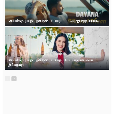
Տեսահոլովակի պրեմիերա. Դայանա՝ «Ալիքների նման»
Տեսահոլովակի պրեմիերա․ Տաթև Ասատրյան՝ «Բա
չիմացար»