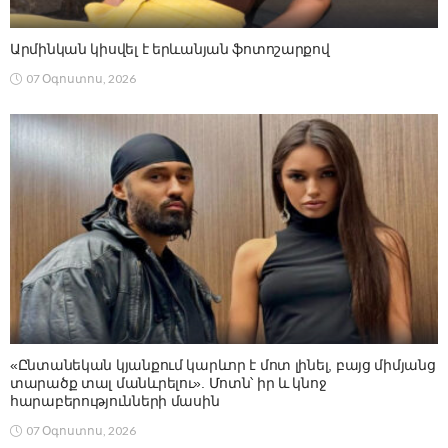
Արմինկան կիսվել է երևանյան ֆոտոշարքով
07 Օգոստոս, 2026
«Ընտանեկան կյանքում կարևոր է մոտ լինել, բայց միմյանց
տարածք տալ մանևրելու». Մոտն՝ իր և կնոջ
հարաբերությունների մասին
07 Օգոստոս, 2026