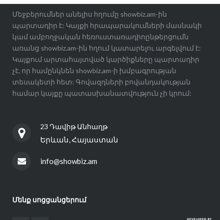
Մեջբերումներ անելիս հղումը showbiz.am-ին
պարտադիր է: Կայքի հրապարակումների մասնակի
կամ ամբողջական հեռուստառադիոընթերցումն
առանց showbiz.am-ին հղում կատարելու արգելվում է:
Կայքում արտահայտված կարծիքները պարտադիր
չէ, որ համընկնեն showbiz.am-ի խմբագրության
տեսակետի հետ: Գովազդների բովանդակության
համար կայքը պատասխանատվություն չի կրում:
23 Դավիթ Անհաղթ
Երևան, Հայաստան
info@showbiz.am
Մենք սոցցանցերում