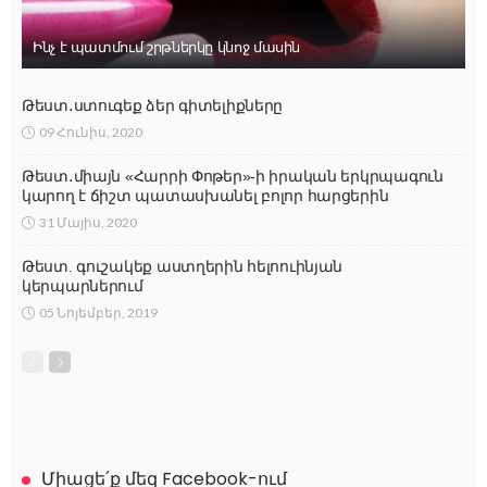
Ինչ է պատմում շրթներկը կնոջ մասին
Թեստ․ստուգեք ձեր գիտելիքները
09 Հունիս, 2020
Թեստ․միայն «Հարրի Փոթեր»-ի իրական երկրպագուն
կարող է ճիշտ պատասխանել բոլոր հարցերին
31 Մայիս, 2020
Թեստ. գուշակեք աստղերին հելոուինյան
կերպարներում
05 Նոյեմբեր, 2019
Միացե՛ք մեզ Facebook-ում