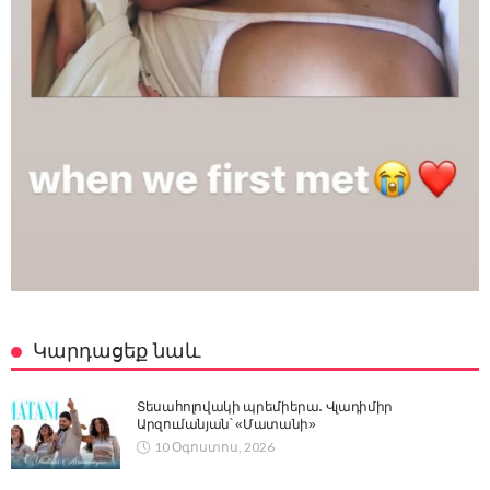
Կարդացեք նաև
Տեսահոլովակի պրեմիերա․ Վլադիմիր
Արզումանյան՝ «Մատանի»
10 Օգոստոս, 2026