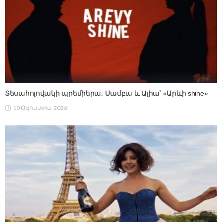
Տեսահոլովակի պրեմիերա. Մամբա և Ալիա՝ «Արևի shine»
10 Օգոստոս, 2026