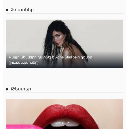
Ֆոտոներ
Քայլի Ջենները դարձել է Acne Studios-ի դեմքը
(լուսանկարներ)
Թեստեր