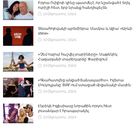
Բրյուս Ուիլիսի կինը պատմել է, որ նշանված է եղել
ուրիշի հետ, երբ նրանք հանդիպել են
10 Օգոստոս, 2026
Տեսահոլովակի պրեմիերա. Մամբա և Ալիա՝ «Արևի
shine»
10 Օգոստոս, 2026
«Չեմ ուզում հաշվել տարիները». Սաթենիկ
Հազարյանի տարեդարձը՝ Փարիզում
10 Օգոստոս, 2026
«Գնահատվեց անցած ճանապարհս»․ Իվետա
Մուկուչյանը՝ BIAF-ում ստացած մրցանակի մասին
10 Օգոստոս, 2026
Էնրիկե Իգլեսիասը նորածին որդու հետ
լուսանկար է հրապարակել
10 Օգոստոս, 2026