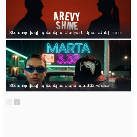
Տեսահոլովակի պրեմիերա. Մամբա և Ալիա՝ «Արևի shine»
Տեսահոլովակի պրեմիերա․ Մարտա և 3.33՝ «Ժամ»