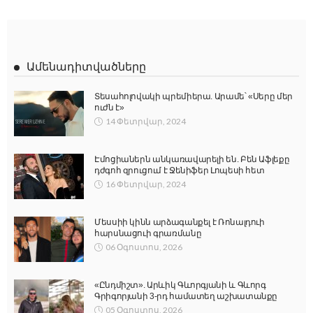
Ամենադիտվածները
Տեսահոլովակի պրեմիերա. Արամե՝ «Սերը մեր
ուժն է»
14 Փետրվար, 2024
Էմոցիաներն անկառավարելի են. Բեն Աֆլեքը
դժգոհ զրուցում է Ջենիֆեր Լոպեսի հետ
16 Փետրվար, 2024
Մեսսիի կինն արձագանքել է Ռոնալդուի
հարսնացուի գրառմանը
06 Օգոստոս, 2026
«Ընդմիշտ». Արևիկ Գևորգյանի և Գևորգ
Գրիգորյանի 3-րդ համատեղ աշխատանքը
05 Օգոստոս, 2026