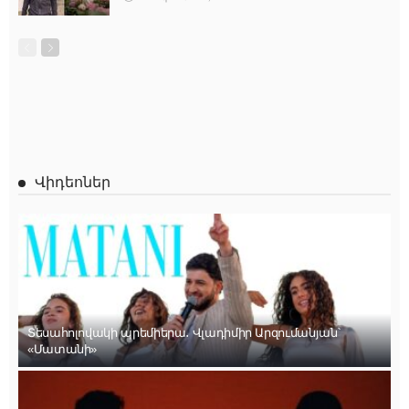
Վիդեոներ
Տեսահոլովակի պրեմիերա․ Վլադիմիր Արզումանյան՝
«Մատանի»