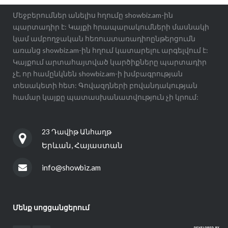
Մեջբերումներ անելիս հղումը showbiz.am-ին
պարտադիր է: Կայքի հրապարակումների մասնակի
կամ ամբողջական հեռուստառադիոընթերցումն
առանց showbiz.am-ին հղում կատարելու արգելվում է:
Կայքում արտահայտված կարծիքները պարտադիր
չէ, որ համընկնեն showbiz.am-ի խմբագրության
տեսակետի հետ: Գովազդների բովանդակության
համար կայքը պատասխանատվություն չի կրում:
23 Դավիթ Անհաղթ
Երևան, Հայաստան
info@showbiz.am
Մենք սոցցանցերում