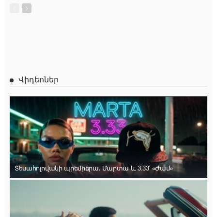
Վիդեոներ
Տեսահոլովակի պրեմիերա․ Մարտա և 3.33՝ «Ժամ»