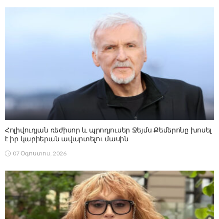
Հոլիվուդյան ռեժիսոր և պրոդյուսեր Ջեյմս Քեմերոնը խոսել
է իր կարիերան ավարտելու մասին
07 Օգոստոս, 2026