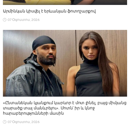
Արմինկան կիսվել է երևանյան ֆոտոշարքով
07 Օգոստոս, 2026
«Ընտանեկան կյանքում կարևոր է մոտ լինել, բայց միմյանց
տարածք տալ մանևրելու». Մոտն՝ իր և կնոջ
հարաբերությունների մասին
07 Օգոստոս, 2026