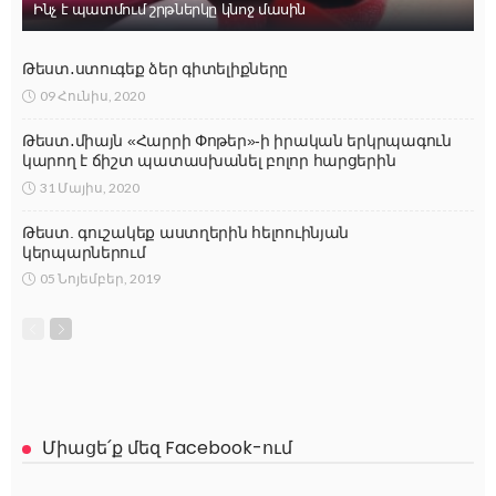
Ինչ է պատմում շրթներկը կնոջ մասին
Թեստ․ստուգեք ձեր գիտելիքները
09 Հունիս, 2020
Թեստ․միայն «Հարրի Փոթեր»-ի իրական երկրպագուն
կարող է ճիշտ պատասխանել բոլոր հարցերին
31 Մայիս, 2020
Թեստ. գուշակեք աստղերին հելոուինյան
կերպարներում
05 Նոյեմբեր, 2019
Միացե՛ք մեզ Facebook-ում