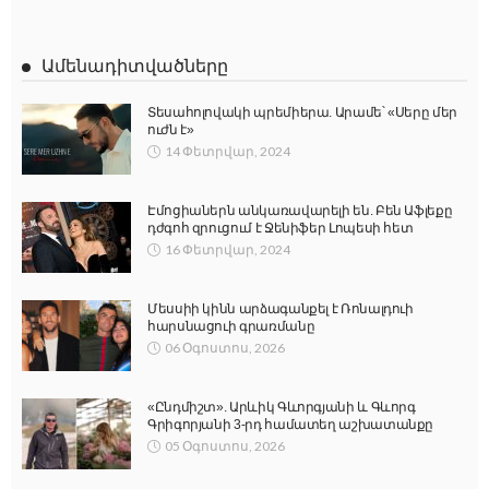
Ամենադիտվածները
Տեսահոլովակի պրեմիերա. Արամե՝ «Սերը մեր
ուժն է»
14 Փետրվար, 2024
Էմոցիաներն անկառավարելի են. Բեն Աֆլեքը
դժգոհ զրուցում է Ջենիֆեր Լոպեսի հետ
16 Փետրվար, 2024
Մեսսիի կինն արձագանքել է Ռոնալդուի
հարսնացուի գրառմանը
06 Օգոստոս, 2026
«Ընդմիշտ». Արևիկ Գևորգյանի և Գևորգ
Գրիգորյանի 3-րդ համատեղ աշխատանքը
05 Օգոստոս, 2026