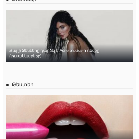
Քայլի Ջենները դարձել է Acne Studios-ի դեմքը
(լուսանկարներ)
Թեստեր