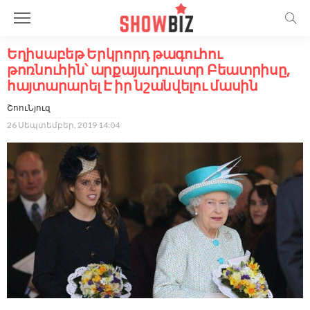
Եղիսաբեթ Երկրորդ թագուհու
թոռնուհին՝ արքայադուստր Բեատրիսը,
հայտարարել Է իր նշանվելու մասին
ՇոուՆյուզ
26 Սեպտեմբեր, 2019 14:04