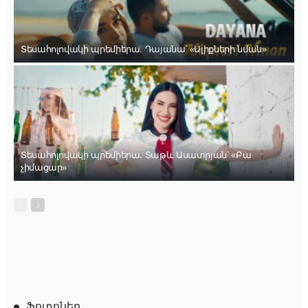
Տեսահոլովակի պրեմիերա. Դայանա՝ «Ալիքների նման»
Տեսահոլովակի պրեմիերա․ Տաթև Ասատրյան՝ «Բա
չիմացար»
Ֆոտոներ