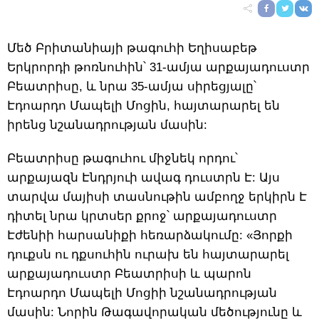
Մեծ Բրիտանիայի թագուհի Եղիսաբեթ
Երկրորդի թոռնուհին՝ 31-ամյա արքայադուստր
Բեատրիսը, և նրա 35-ամյա սիրեցյալը՝
Էդոարդո Մապելի Մոցին, հայտարարել են
իրենց նշանադրության մասին:
Բեատրիսը թագուհու միջնեկ որդու՝
արքայազն Էնդրյուի ավագ դուստրն Է: Այս
տարվա մայիսի տասնութին ամբողջ երկիրն Է
դիտել նրա կրտսեր քրոջ՝ արքայադուստր
Էժենիի հարսանիքի հեռարձակումը: «Յորքի
դուքսն ու դքսուհին ուրախ են հայտարարել
արքայադուստր Բեատրիսի և պարոն
Էդոարդո Մապելի Մոցիի նշանադրության
մասին: Նորին Թագավորական մեծությունը և