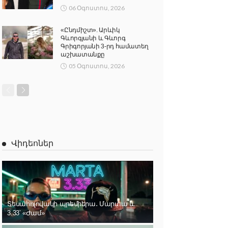
06 Օգոստոս, 2026
«Ընդմիշտ». Արևիկ
Գևորգյանի և Գևորգ
Գրիգորյանի 3-րդ համատեղ
աշխատանքը
05 Օգոստոս, 2026
Վիդեոներ
Տեսահոլովակի պրեմիերա․ Մարտա և
3.33՝ «Ժամ»