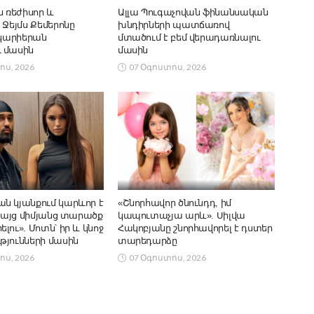
ն ռեժիսոր և
Ալլա Պուգաչովան ֆինանսական
 Ջեյմս Քեմերոնը
խնդիրների պատճառով
 կարիերան
մտածում է բեմ վերադառնալու
 մասին
մասին
ոս, 2026
07 Օգոստոս, 2026
ն կյանքում կարևոր է
«Շնորհավոր ծնունդդ, իմ
 բայց միմյանց տարածք
կապուտաչյա արև». Սիլվա
լու». Մոտն՝ իր և կնոջ
Հակոբյանը շնորհավորել է դստեր
թյունների մասին
տարեդարձը
ոս, 2026
07 Օգոստոս, 2026