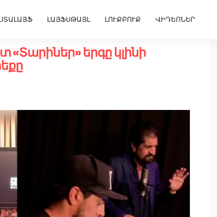
ՍՏԱԼԱՅՖ
ԼԱՅՖՍԹԱՅԼ
ԼՈՒՔԲՈՒՔ
ՎԻԴԵՈՆԵՐ
 «Տարիներ» երգը կլինի
րեքը