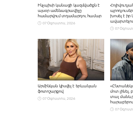
Ինչպիսի կանացի կազմվածքն է
Հոլիվուդյա
այսօր ամենագրավիչը
պրոդյուսեր
համարվում տղամարդու համար
խոսել է իր
ավարտելու
07 Օգոստոս, 2026
07 Օգոստ
Արմինկան կիսվել է երևանյան
«Ընտանեկա
ֆոտոշարքով
մոտ լինել,
տալ մանևրե
07 Օգոստոս, 2026
հարաբերու
07 Օգոստ