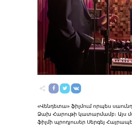
«Վենդետա» ֆիլմում որպես սաուն
Ձախ Հարութի կատարմամբ։ Այս 
ֆիլմի պրոդյուսեր Սերգեյ Հայրապ