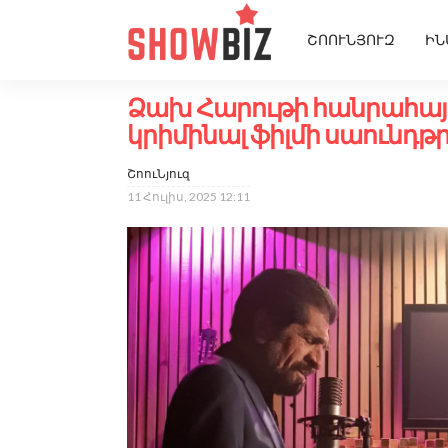
ՇՈՈՒՆՅՈՒԶ
ԻՆ
Ձախ Հարութի հանրահայտ
կրիմինալ ֆիլմի սաունդթ
ՇոուՆյուզ
11 Հուլիս, 2025 12:11