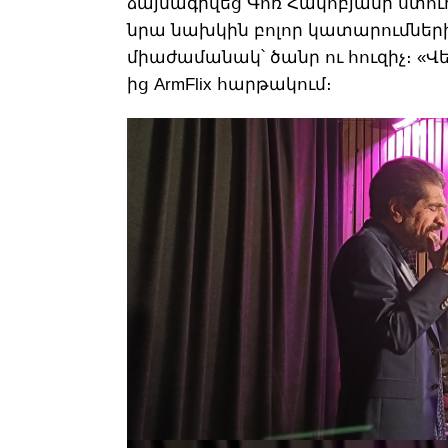
ձայնագրվեց Գոռ Հակոբյանի ստու
նրա նախկին բոլոր կատարումներից
միաժամանակ՝ ծանր ու հուզիչ։ «Վե
ից ArmFlix հարթակում։