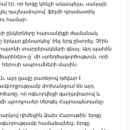
մ էր, որ երգը կհնչի ակապելա, սակայն
ցել դաշնամուրով՝ ֆիլմի դրամատիկ
ու համար։
ոսի ընկերները հարսանիքի ժամանակ
 երկար քննարկեց՝ ինչ երգ ընտրել։ Չէին
հայտնի տարբերակների գնալ։ Այդ պահին
Տարիներ»-ը՝ մի ստեղծագործություն, որի
ի հերոսի ապրումների մասին։
ւն, այդ ցավը բառերով դժվար է
 ամբողջությամբ փոխանցում են այդ
ատճառը, որ ոգևորվեցի գաղափարով և
իլմի պրոդյուսեր Սերգեյ Հայրապետյանը։
արկով դիմեցին Ձախ Հարութին՝ երգը
ոգևորությամբ համաձայնեց։ Երգը