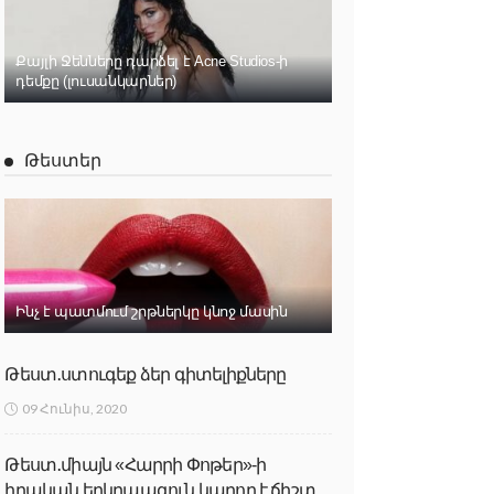
Քայլի Ջենները դարձել է Acne Studios-ի
դեմքը (լուսանկարներ)
Թեստեր
Ինչ է պատմում շրթներկը կնոջ մասին
Թեստ․ստուգեք ձեր գիտելիքները
09 Հունիս, 2020
Թեստ․միայն «Հարրի Փոթեր»-ի
իրական երկրպագուն կարող է ճիշտ