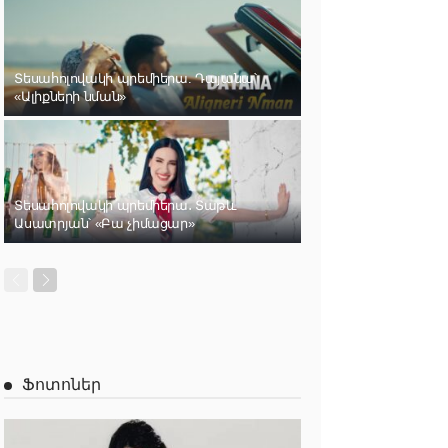
Տեսահոլովակի պրեմիերա. Դայանա՝
«Ալիքների նման»
Տեսահոլովակի պրեմիերա․ Տաթև
Ասատրյան՝ «Բա չիմացար»
Ֆոտոներ