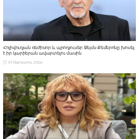
Հոլիվուդյան ռեժիսոր և պրոդյուսեր Ջեյմս Քեմերոնը խոսել
է իր կարիերան ավարտելու մասին
07 Օգոստոս, 2026