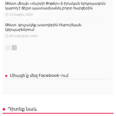
Թեստ․միայն «Հարրի Փոթեր»-ի իրական երկրպագուն
կարող է ճիշտ պատասխանել բոլոր հարցերին
31 Մայիս, 2020
Թեստ. գուշակեք աստղերին հելոուինյան
կերպարներում
05 Նոյեմբեր, 2019
Միացե՛ք մեզ Facebook-ում
Դիտեք նաև