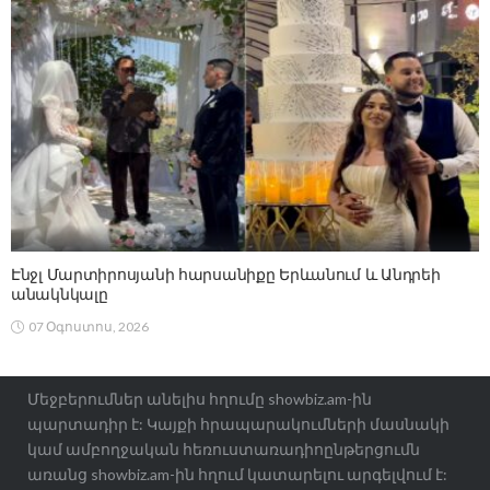
Էնջլ Մարտիրոսյանի հարսանիքը Երևանում և Անդրեի
անակնկալը
07 Օգոստոս, 2026
Մեջբերումներ անելիս հղումը showbiz.am-ին
պարտադիր է: Կայքի հրապարակումների մասնակի
կամ ամբողջական հեռուստառադիոընթերցումն
առանց showbiz.am-ին հղում կատարելու արգելվում է: