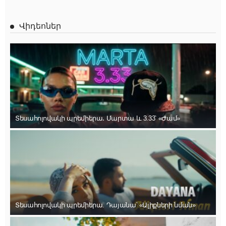
Վիդեոներ
Տեսահոլովակի պրեմիերա․ Մարտա և 3.33՝ «Ժամ»
Տեսահոլովակի պրեմիերա. Դայանա՝ «Ալիքների նման»