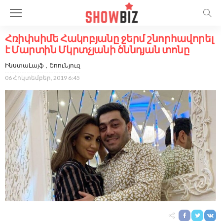
Հռիփսիմե Հակոբյանը ջերմ շնորհավորել
է Մարտին Մկրտչյանի ծննդյան տոնը
ԻնստաԼայֆ
ՇոուՆյուզ
06 Հոկտեմբեր, 2019 6:45