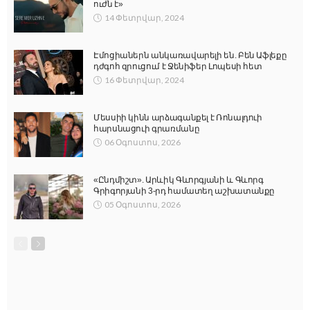
ուժն է»
14 Փետրվար, 2024
Էմոցիաներն անկառավարելի են. Բեն Աֆլեքը
դժգոհ զրուցում է Ջենիֆեր Լոպեսի հետ
16 Փետրվար, 2024
Մեսսիի կինն արձագանքել է Ռոնալդուի
հարսնացուի գրառմանը
06 Օգոստոս, 2026
«Ընդմիշտ». Արևիկ Գևորգյանի և Գևորգ
Գրիգորյանի 3-րդ համատեղ աշխատանքը
05 Օգոստոս, 2026