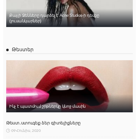
Քայլի Ջենները դարձել է Acne Studios-ի դեմքը
(լուսանկարներ)
Թեստեր
Ինչ է պատմում շրթներկը կնոջ մասին
Թեստ․ստուգեք ձեր գիտելիքները
09 Հունիս, 2020