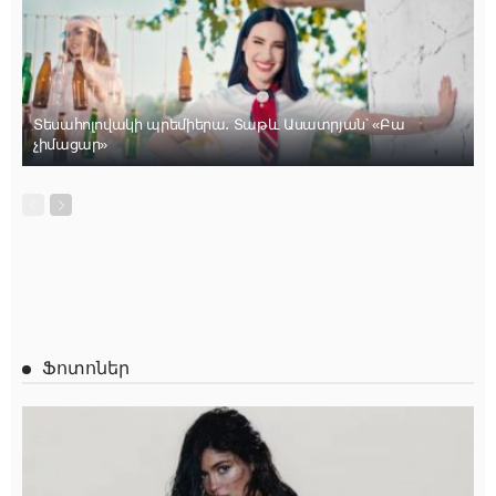
Տեսահոլովակի պրեմիերա․ Տաթև Ասատրյան՝ «Բա
չիմացար»
Ֆոտոներ