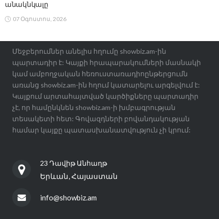
անակնկալը
07 Օգոստոս, 2026
Մեջբերումներ անելիս հղումը showbiz.am-ին
պարտադիր է: Կայքի հրապարակումների մասնակի
կամ ամբողջական հեռուստառադիոընթերցումն
առանց showbiz.am-ին հղում կատարելու արգելվում է:
Կայքում արտահայտված կարծիքները պարտադիր
չէ, որ համընկնեն showbiz.am-ի խմբագրության
տեսակետի հետ: Գովազդների բովանդակության
համար կայքը պատասխանատվություն չի կրում:
23 Դավիթ Անհաղթ
Երևան, Հայաստան
info@showbiz.am