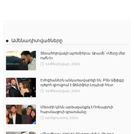
Ամենադիտվածները
Տեսահոլովակի պրեմիերա. Արամե՝ «Սերը մեր
ուժն է»
14 Փետրվար, 2024
Էմոցիաներն անկառավարելի են. Բեն Աֆլեքը
դժգոհ զրուցում է Ջենիֆեր Լոպեսի հետ
16 Փետրվար, 2024
Մեսսիի կինն արձագանքել է Ռոնալդուի
հարսնացուի գրառմանը
06 Օգոստոս, 2026
«Ընդմիշտ». Արևիկ Գևորգյանի և Գևորգ