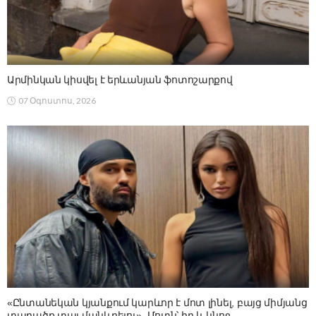
Արմինկան կիսվել է երևանյան ֆոտոշարքով
07 Օգոստոս, 2026
«Ընտանեկան կյանքում կարևոր է մոտ լինել, բայց միմյանց
տարածք տալ մանևրելու». Մոտն՝ իր և կնոջ