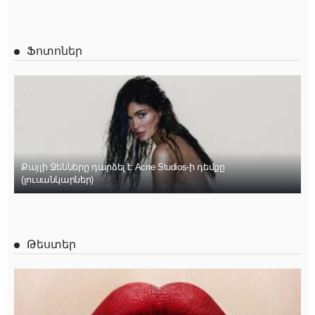
Ֆոտոներ
Քայլի Ջենները դարձել է Acne Studios-ի դեմքը
(լուսանկարներ)
Թեստեր