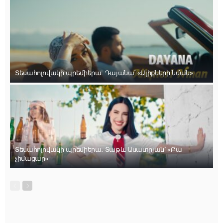
Տեսահոլովակի պրեմիերա. Դայանա՝ «Ալիքների նման»
Տեսահոլովակի պրեմիերա․ Տաթև Ասատրյան՝ «Բա
չիմացար»