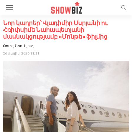
Նոր կադրեր՝ Վլադիմիր Մսրյանի ու
Հռիփսիմե Նահապետյանի
մասնակցությամբ «Մոնթե» ֆիլմից
Թոփ
ՇոուՆյուզ
26 Մայիս, 2026 11:11