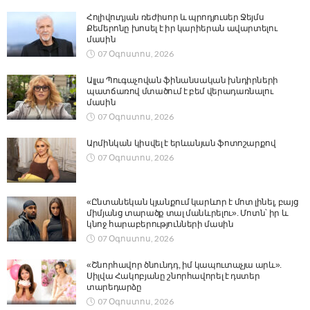
Հոլիվուդյան ռեժիսոր և պրոդյուսեր Ջեյմս
Քեմերոնը խոսել է իր կարիերան ավարտելու
մասին
07 Օգոստոս, 2026
Ալլա Պուգաչովան ֆինանսական խնդիրների
պատճառով մտածում է բեմ վերադառնալու
մասին
07 Օգոստոս, 2026
Արմինկան կիսվել է երևանյան ֆոտոշարքով
07 Օգոստոս, 2026
«Ընտանեկան կյանքում կարևոր է մոտ լինել, բայց
միմյանց տարածք տալ մանևրելու». Մոտն՝ իր և
կնոջ հարաբերությունների մասին
07 Օգոստոս, 2026
«Շնորհավոր ծնունդդ, իմ կապուտաչյա արև».
Սիլվա Հակոբյանը շնորհավորել է դստեր
տարեդարձը
07 Օգոստոս, 2026