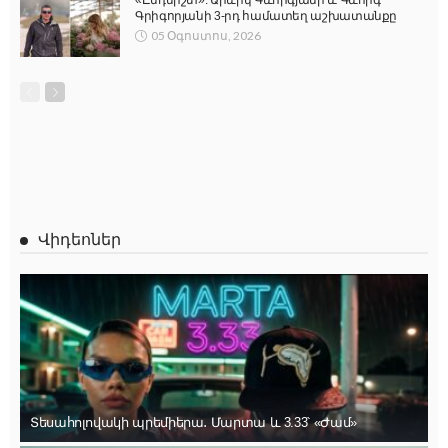
Գրիգորյանի 3-րդ համատեղ աշխատանքը
05 Օգոստոս, 2026
Վիդեոներ
Տեսահոլովակի պրեմիերա․ Մարտա և 3.33՝ «Ժամ»