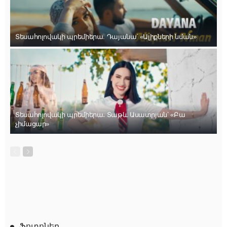
Տեսահոլովակի պրեմիերա. Դայանա՝ «Ալիքների նման»
Տեսահոլովակի պրեմիերա․ Տաթև Ասատրյան՝ «Բա
չիմացար»
Ֆոտոներ