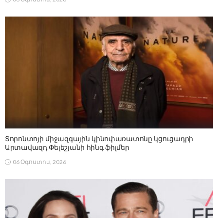
Տորոնտոյի միջազգային կինոփառատոնը կցուցադրի
Արտավազդ Փելեշյանի հինգ ֆիլմեր
06 Օգոստոս, 2026