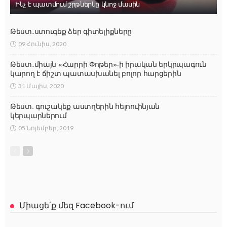
Ինչ է պատմում շրթներկը կնոջ մասին
Թեստ․ստուգեք ձեր գիտելիքները
09 Հունիս, 2020
Թեստ․միայն «Հարրի Փոթեր»-ի իրական երկրպագուն
կարող է ճիշտ պատասխանել բոլոր հարցերին
31 Մայիս, 2020
Թեստ. գուշակեք աստղերին հելոուինյան
կերպարներում
05 Նոյեմբեր, 2019
Միացե՛ք մեզ Facebook-ում