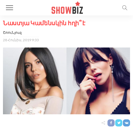
Նաստյա Կամենսկին հղի՞ է
ՇոուՆյուզ
28 Հունիս, 2019 9:33