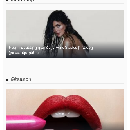
Քայլի Ջենները դարձել է Acne Studios-ի դեմքը
(լուսանկարներ)
Թեստեր