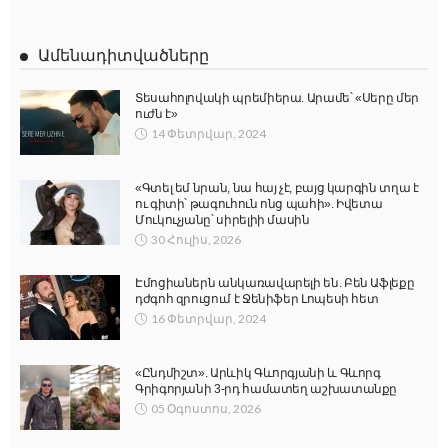
Ամենադիտվածները
Տեսահոլովակի պրեմիերա. Արամե՝ «Սերը մեր
ուժն է»
14 Փետրվար, 2024
«Գտել եմ նրան, նա հայ չէ, բայց կարգին տղա է
ու գիտի՝ թագուհուն ոնց պահի». Իվետա
Մուկուչյանը՝ սիրելիի մասին
30 Հուլիս, 2026
Էմոցիաներն անկառավարելի են. Բեն Աֆլեքը
դժգոհ զրուցում է Ջենիֆեր Լոպեսի հետ
16 Փետրվար, 2024
«Ընդմիշտ». Արևիկ Գևորգյանի և Գևորգ
Գրիգորյանի 3-րդ համատեղ աշխատանքը
05 Օգոստոս, 2026