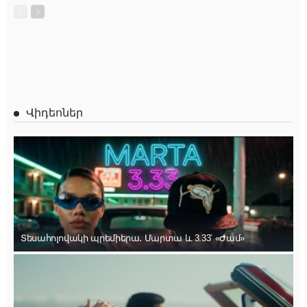
Վիդեոներ
Տեսահոլովակի պրեմիերա․ Մարտա և 3.33՝ «Ժամ»