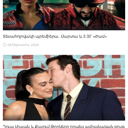
Տեսահոլովակի պրեմիերա․ Մարտա և 3.33՝ «Ժամ»
06 Օգոստոս, 2026
Դուա Լիպան և Քալում Թըրները որպես ամուսնական զույգ