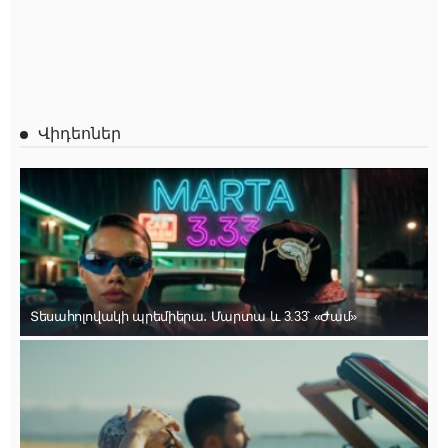
Վիդեոներ
Տեսահոլովակի պրեմիերա․ Մարտա և 3.33՝ «Ժամ»