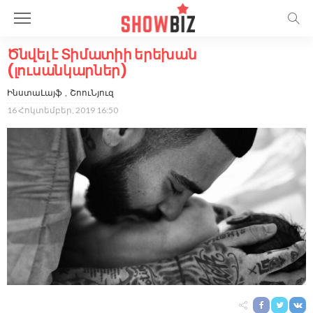
Ծնվել է Տիմատիի երեխան
(լուսանկարներ)
ԻնստաԼայֆ
ՇոուՆյուզ
16 Հոկտեմբեր, 2019 16:50