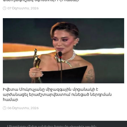
07 Օգոստոս, 2026
Իվետա Մուկուչյանը միջազգային մրցանակի է
արժանացել երաժշտարվեստում ունեցած ներդրման
համար
06 Օգոստոս, 2026
Մեջբերումներ անելիս հղումը showbiz.am-ին