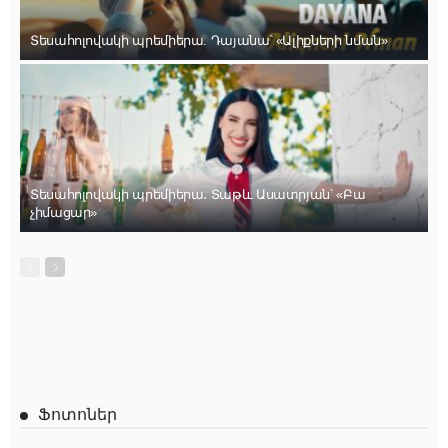
Տեսահոլովակի պրեմիերա. Դայանա՝ «Ալիքների նման»
Տեսահոլովակի պրեմիերա․ Տաթև Ասատրյան՝ «Բա
չիմացար»
Ֆոտոներ