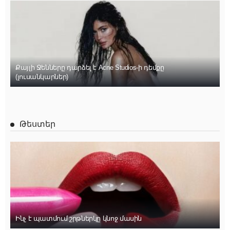
Քայլի Ջենները դարձել է Acne Studios-ի դեմքը
(լուսանկարներ)
Թեստեր
Ինչ է պատմում շրթներկը կնոջ մասին