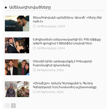
Ամենադիտվածները
Տեսահոլովակի պրեմիերա. Արամե՝ «Սերը մեր
ուժն է»
14 Փետրվար, 2024
Էմոցիաներն անկառավարելի են. Բեն Աֆլեքը
դժգոհ զրուցում է Ջենիֆեր Լոպեսի հետ
16 Փետրվար, 2024
Մեսսիի կինն արձագանքել է Ռոնալդուի
հարսնացուի գրառմանը
06 Օգոստոս, 2026
«Ընդմիշտ». Արևիկ Գևորգյանի և Գևորգ
Գրիգորյանի 3-րդ համատեղ աշխատանքը
05 Օգոստոս, 2026