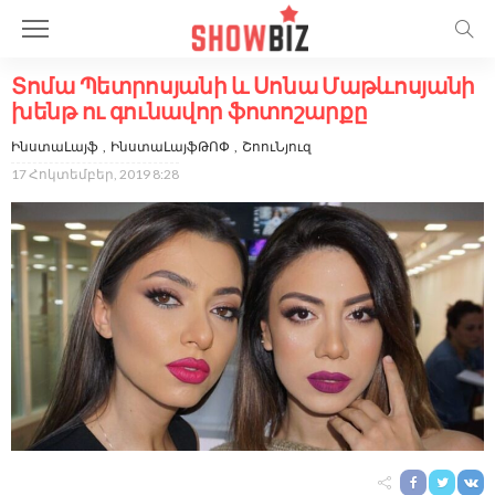
Տոմա Պետրոսյանի և Սոնա Մաթևոսյանի
խենթ ու գունավոր ֆոտոշարքը
ԻնստաԼայֆ
ԻնստաԼայֆԹՈՓ
ՇոուՆյուզ
17 Հոկտեմբեր, 2019 8:28