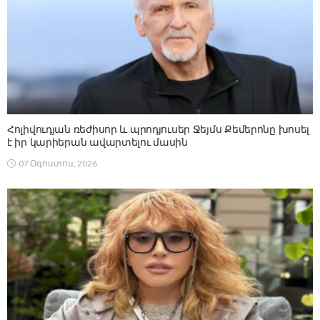
Հոլիվուդյան ռեժիսոր և պրոդյուսեր Ջեյմս Քեմերոնը խոսել
է իր կարիերան ավարտելու մասին
07 Օգոստոս, 2026