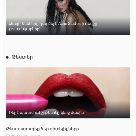
Քայլի Ջենները դարձել է Acne Studios-ի դեմքը
(լուսանկարներ)
Թեստեր
Ինչ է պատմում շրթներկը կնոջ մասին
Թեստ․ստուգեք ձեր գիտելիքները