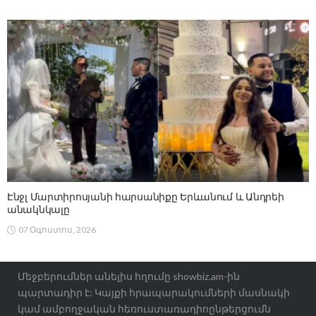
Էնջլ Մարտիրոսյանի հարսանիքը Երևանում և Անդրեի
անակնկալը
07 Օգոստոս, 2026
Մեջբերումներ անելիս հղումը showbiz.am-ին
պարտադիր է: Կայքի հրապարակումների մասնակի
կամ ամբողջական հեռուստառադիոընթերցումն