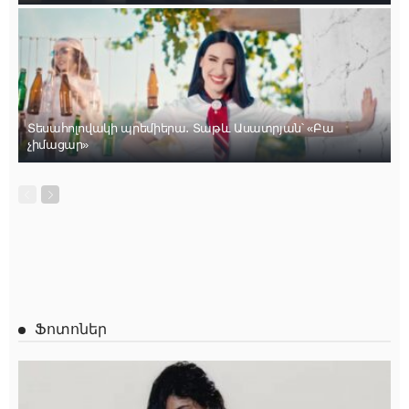
Տեսահոլովակի պրեմիերա․ Տաթև Ասատրյան՝ «Բա
չիմացար»
Ֆոտոներ