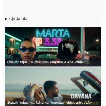
Վիդեոներ
Տեսահոլովակի պրեմիերա․ Մարտա և 3.33՝ «Ժամ»
Տեսահոլովակի պրեմիերա. Դայանա՝ «Ալիքների նման»