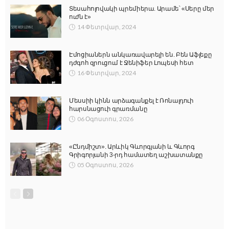
Տեսահոլովակի պրեմիերա. Արամե՝ «Սերը մեր
ուժն է»
14 Փետրվար, 2024
Էմոցիաներն անկառավարելի են. Բեն Աֆլեքը
դժգոհ զրուցում է Ջենիֆեր Լոպեսի հետ
16 Փետրվար, 2024
Մեսսիի կինն արձագանքել է Ռոնալդուի
հարսնացուի գրառմանը
06 Օգոստոս, 2026
«Ընդմիշտ». Արևիկ Գևորգյանի և Գևորգ
Գրիգորյանի 3-րդ համատեղ աշխատանքը
05 Օգոստոս, 2026