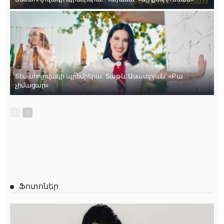
Տեսահոլովակի պրեմիերա․ Տաթև Ասատրյան՝ «Բա
չիմացար»
Ֆոտոներ