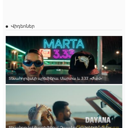
Վիդեոներ
Տեսահոլովակի պրեմիերա․ Մարտա և 3.33՝ «Ժամ»
Տեսահոլովակի պրեմիերա. Դայանա՝ «Ալիքների նման»