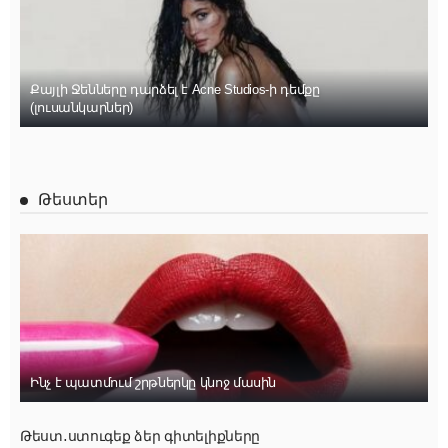
Քայլի Ջենները դարձել է Acne Studios-ի դեմքը
(լուսանկարներ)
Թեստեր
Ինչ է պատմում շրթներկը կնոջ մասին
Թեստ․ստուգեք ձեր գիտելիքները