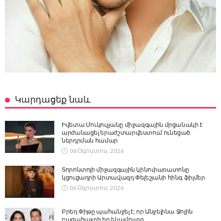
Կարդացեք նաև
Իվետա Մուկուչյանը միջազգային մրցանակի է
արժանացել երաժշտարվեստում ունեցած
ներդրման համար
06 Օգոստոս, 2026
Տորոնտոյի միջազգային կինոփառատոնը
կցուցադրի Արտավազդ Փելեշյանի հինգ ֆիլմեր
06 Օգոստոս, 2026
Բրեդ Փիթը պահանջել է, որ Անջելինա Ջոլին
բացահայտի իր եկամուտը