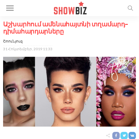
Աշխարհում ամենահայտնի տղամարդ-
դիմահարդարները
ՇոուՆյուզ
31 Հոկտեմբեր, 2019 11:33