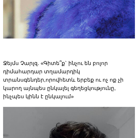
Ջեյմս Չարլզ. «Գիտե՞ք` ինչու են բոլոր
դիմահարդար տղամարդիկ
տրանսգենդեր,որովհետև երբեք ու ոչ ոք չի
կարող այնպես ընկալել գեղեցկությունը,
ինչպես կինն է ընկալում»