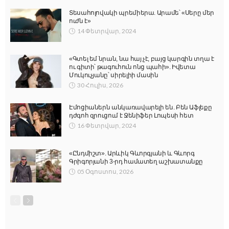
Տեսահոլովակի պրեմիերա. Արամե՝ «Սերը մեր
ուժն է»
14 Փետրվար, 2024
«Գտել եմ նրան, նա հայ չէ, բայց կարգին տղա է
ու գիտի՝ թագուհուն ոնց պահի». Իվետա
Մուկուչյանը՝ սիրելիի մասին
30 Հուլիս, 2026
Էմոցիաներն անկառավարելի են. Բեն Աֆլեքը
դժգոհ զրուցում է Ջենիֆեր Լոպեսի հետ
16 Փետրվար, 2024
«Ընդմիշտ». Արևիկ Գևորգյանի և Գևորգ
Գրիգորյանի 3-րդ համատեղ աշխատանքը
05 Օգոստոս, 2026