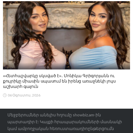
«Հետհաշվարկը սկսված է»․ Մոնիկա Գրիգորյանն ու
քույրիկը միասին սպասում են իրենց առաջնեկի լույս
աշխարհ գալուն
06 Օգոստոս, 2026
Մեջբերումներ անելիս հղումը showbiz.am-ին
պարտադիր է: Կայքի հրապարակումների մասնակի
կամ ամբողջական հեռուստառադիոընթերցումն