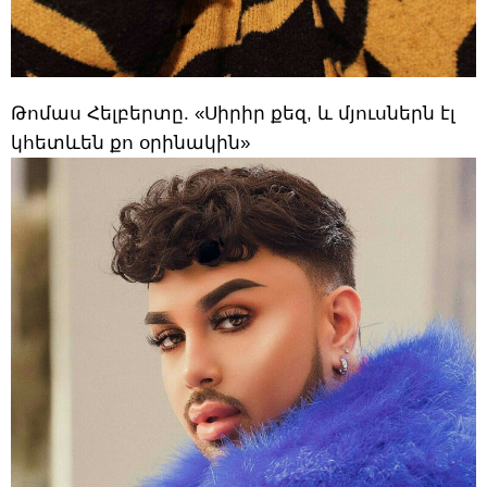
Թոմաս Հելբերտը. «Սիրիր քեզ, և մյուսներն էլ
կհետևեն քո օրինակին»