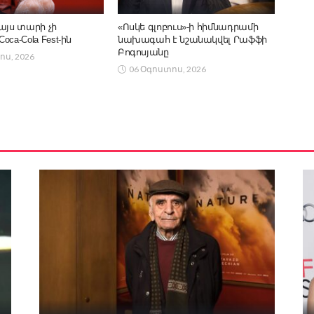
այս տարի չի
«Ոսկե գլոբուս»-ի հիմնադրամի
ca-Cola Fest-ին
նախագահ է նշանակվել Րաֆֆի
Բոգոսյանը
ոս, 2026
06 Օգոստոս, 2026