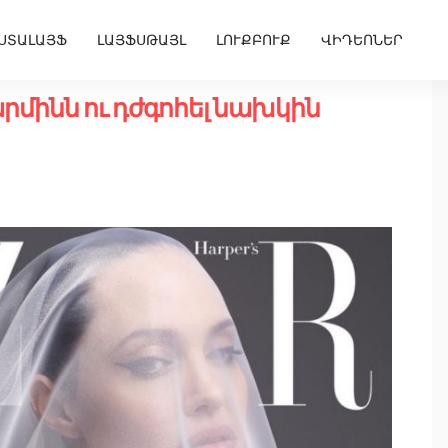
ՍՏԱԼԱՅՖ
ԼԱՅՖՍԹԱՅԼ
ԼՈՒՔԲՈՒՔ
ՎԻԴԵՈՆԵՐ
արմինն ու դժգոհել նախկին