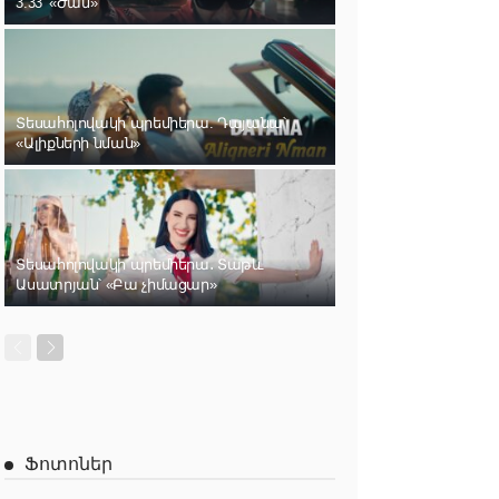
3.33՝ «Ժամ»
Տեսահոլովակի պրեմիերա. Դայանա՝
«Ալիքների նման»
Տեսահոլովակի պրեմիերա․ Տաթև
Ասատրյան՝ «Բա չիմացար»
Ֆոտոներ