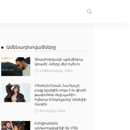
Ամենադիտվածները
Տեսահոլովակի պրեմիերա.
Արամե՝ «Սերը մեր ուժն է»
14 Փետրվար, 2024
«Գտել եմ նրան, նա հայ չէ,
բայց կարգին տղա է ու գիտի՝
թագուհուն ոնց պահի».
Իվետա Մուկուչյանը՝ սիրելիի
մասին
30 Հուլիս, 2026
Էմոցիաներն
անկառավարելի են. Բեն