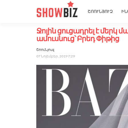
ՇՈՈՒՆՅՈՒԶ
ԻՆ
Ջոլին ցուցադրել է մերկ մ
ամուսնուց՝ Բրեդ Փիթից
ՇոուՆյուզ
07 Նոյեմբեր, 2019 7:29