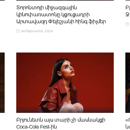
Տորոնտոյի միջազգային
Բ
կինոփառատոնը կցուցադրի
Ջ
Արտավազդ Փելեշյանի հինգ ֆիլմեր
06 Օգոստոս, 2026
Բրյունետն այս տարի չի մասնակցի
«
Coca-Cola Fest-ին
ն