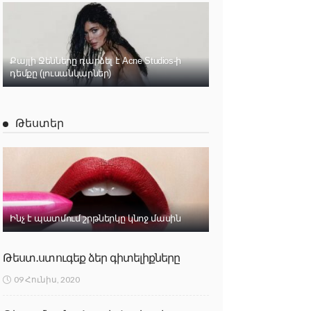
Քայլի Ջենները դարձել է Acne Studios-ի
դեմքը (լուսանկարներ)
Թեստեր
Ինչ է պատմում շրթներկը կնոջ մասին
Թեստ․ստուգեք ձեր գիտելիքները
09 Հունիս, 2020