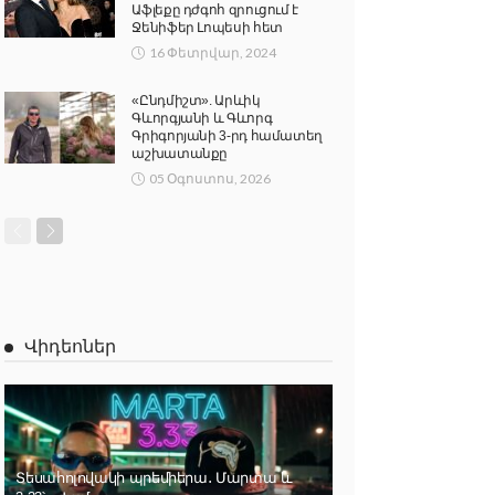
Աֆլեքը դժգոհ զրուցում է
Ջենիֆեր Լոպեսի հետ
16 Փետրվար, 2024
«Ընդմիշտ». Արևիկ
Գևորգյանի և Գևորգ
Գրիգորյանի 3-րդ համատեղ
աշխատանքը
05 Օգոստոս, 2026
Վիդեոներ
Տեսահոլովակի պրեմիերա․ Մարտա և