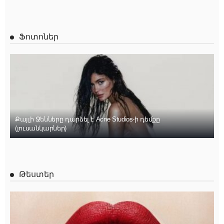
Ֆոտոներ
Քայլի Ջենները դարձել է Acne Studios-ի դեմքը
(լուսանկարներ)
Թեստեր