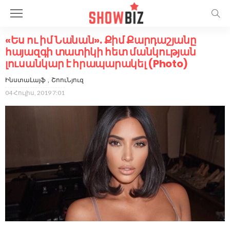
«Ես ու իմ Նանան». Քիմ Քարդաշյանը
հայազգի տատիկի հետ մանկության
լուսանկար է հրապարակել (Photo)
ԻնստաԼայֆ
ՇոուՆյուզ
04 Հուլիս, 2019 7:01