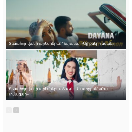
Տեսահոլովակի պրեմիերա. Դայանա՝ «Ալիքների նման»
Տեսահոլովակի պրեմիերա․ Տաթև Ասատրյան՝ «Բա
չիմացար»