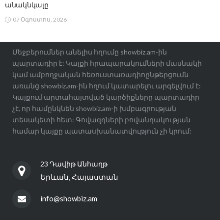
անակնկալը
07 Օգոստոս, 2026
Մեջբերումներ անելիս հղումը showbiz.am-ին
պարտադիր է: Կայքի հրապարակումների մասնակի
կամ ամբողջական հեռուստառադիոընթերցումն
առանց showbiz.am-ին հղում կատարելու արգելվում է:
Կայքում արտահայտված կարծիքները պարտադիր
չէ, որ համընկնեն showbiz.am-ի խմբագրության
տեսակետի հետ: Գովազդների բովանդակության
համար կայքը պատասխանատվություն չի կրում:
23 Դավիթ Անհաղթ
Երևան, Հայաստան
info@showbiz.am