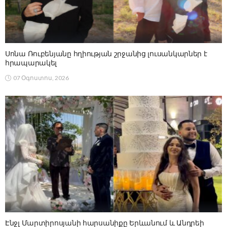
Սոնա Ռուբենյանը հղիության շրջանից լուսանկարներ է
հրապարակել
07 Օգոստոս, 2026
Էնջլ Մարտիրոսյանի հարսանիքը Երևանում և Անդրեի