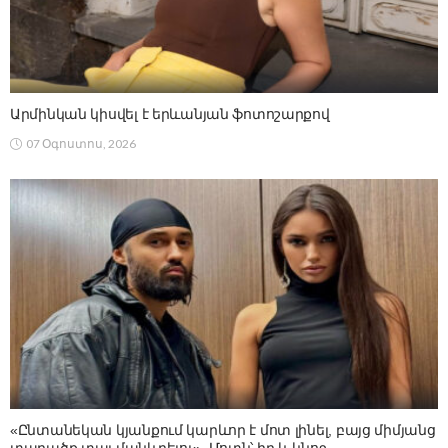
Արմինկան կիսվել է երևանյան ֆոտոշարքով
07 Օգոստոս, 2026
«Ընտանեկան կյանքում կարևոր է մոտ լինել, բայց միմյանց
տարածք տալ մանևրելու». Մոտն՝ իր և կնոջ