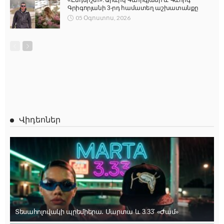
«Ընդմիշտ». Արևիկ Գևորգյանի և Գևորգ
Գրիգորյանի 3-րդ համատեղ աշխատանքը
05 Օգոստոս, 2026
Վիդեոներ
Տեսահոլովակի պրեմիերա․ Մարտա և 3.33՝ «Ժամ»