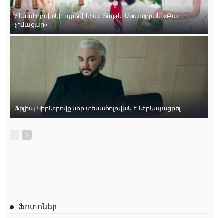
Տեսահոլովակի պրեմիերա․ Տաթև Ասատրյան՝ «Բա
չիմացար»
Ֆիլիպ Կիրկորովը նոր տեսահոլովակ է ներկայացրել
Ֆոտոներ