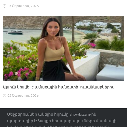
05 Օգոստոս, 2026
Ալսուն կիսվել է ամառային հանգստի լուսանկարներով
05 Օգոստոս, 2026
Մեջբերումներ անելիս հղումը showbiz.am-ին
պարտադիր է: Կայքի հրապարակումների մասնակի