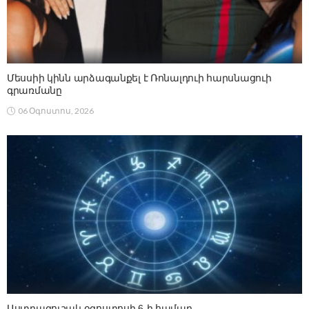
Մեսսիի կինն արձագանքել է Ռոնալդուի հարսնացուի
գրառմանը
06 Օգոստոս, 2026
Աստղագուշակ օգոստոսի 6-ի համար