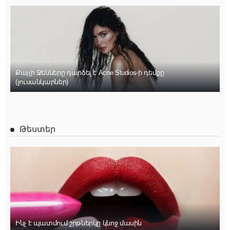
Քայլի Ջենները դարձել է Acne Studios-ի դեմքը
(լուսանկարներ)
Թեստեր
Ինչ է պատմում շրթներկը կնոջ մասին