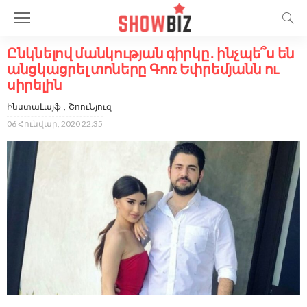
Ընկնելով մանկության գիրկը․ ինչպե՞ս են
անցկացրել տոները Գոռ Եփրեմյանն ու
սիրելին
ԻնստաԼայֆ
ՇոուՆյուզ
06 Հունվար, 2020 22:35