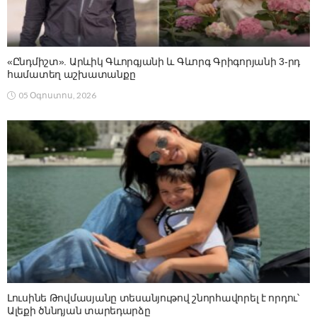
«Ընդմիշտ». Արևիկ Գևորգյանի և Գևորգ Գրիգորյանի 3-րդ
համատեղ աշխատանքը
05 Օգոստոս, 2026
Լուսինե Թովմասյանը տեսանյութով շնորհավորել է որդու՝
Ալեքի ծննդյան տարեդարձը