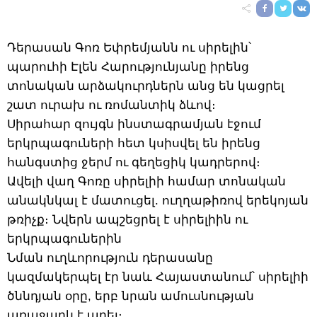
Դերասան Գոռ Եփրեմյանն ու սիրելին՝
պարուհի Էլեն Հարությունյանը իրենց
տոնական արձակուրդներն անց են կացրել
շատ ուրախ ու ռոմանտիկ ձևով։
Սիրահար զույգն ինստագրամյան էջում
երկրպագուների հետ կսիսվել են իրենց
հանգստից ջերմ ու գեղեցիկ կադրերով։
Ավելի վաղ Գոռը սիրելիի համար տոնական
անակնկալ է մատուցել. ուղղաթիռով երեկոյան
թռիչք։ Նվերն ապշեցրել է սիրելիին ու
երկրպագուներին
Նման ուղևորություն դերասանը
կազմակերպել էր նաև Հայաստանում՝ սիրելիի
ծննդյան օրը, երբ նրան ամուսնության
առաջարկ է արել։