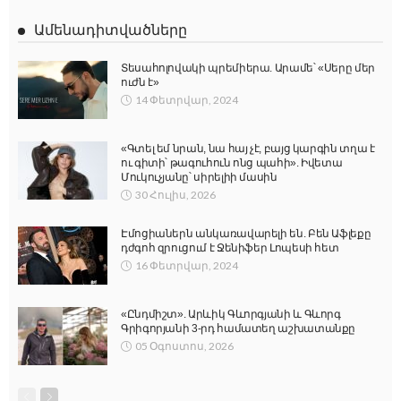
Ամենադիտվածները
Տեսահոլովակի պրեմիերա. Արամե՝ «Սերը մեր
ուժն է»
14 Փետրվար, 2024
«Գտել եմ նրան, նա հայ չէ, բայց կարգին տղա է
ու գիտի՝ թագուհուն ոնց պահի». Իվետա
Մուկուչյանը՝ սիրելիի մասին
30 Հուլիս, 2026
Էմոցիաներն անկառավարելի են. Բեն Աֆլեքը
դժգոհ զրուցում է Ջենիֆեր Լոպեսի հետ
16 Փետրվար, 2024
«Ընդմիշտ». Արևիկ Գևորգյանի և Գևորգ
Գրիգորյանի 3-րդ համատեղ աշխատանքը
05 Օգոստոս, 2026