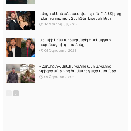
Էմոցիաներն անկառավարելի են. Բեն Աֆլեքը
դժգոհ զրուցում է Ջենիֆեր Լոպեսի հետ
16 Փետրվար, 2024
Մեսսիի կինն արձագանքել է Ռոնալդուի
հարսնացուի գրառմանը
06 Օգոստոս, 2026
«Ընդմիշտ». Արևիկ Գևորգյանի և Գևորգ
Գրիգորյանի 3-րդ համատեղ աշխատանքը
05 Օգոստոս, 2026