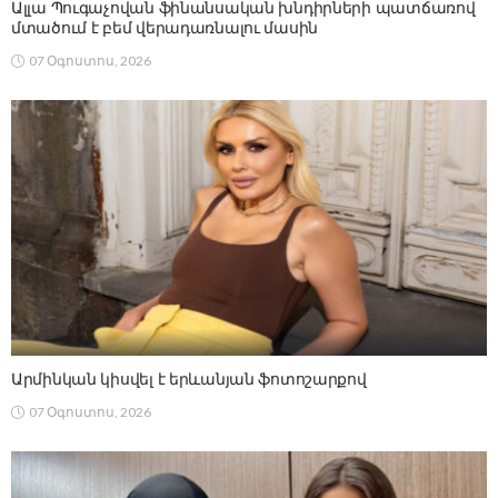
Ալլա Պուգաչովան ֆինանսական խնդիրների պատճառով
մտածում է բեմ վերադառնալու մասին
07 Օգոստոս, 2026
Արմինկան կիսվել է երևանյան ֆոտոշարքով
07 Օգոստոս, 2026