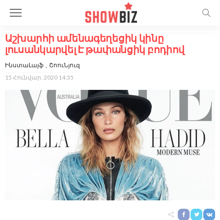
Աշխարհի ամենագեղեցիկ կինը
լուսանկարվել Է թափանցիկ բոդիով
ԻնստաԼայֆ
ՇոուՆյուզ
15 Հունվար, 2020 14:35