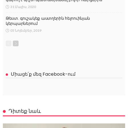
31 Մայիս, 2020
Թեստ. գուշակեք աստղերին հելոուինյան
կերպարներում
05 Նոյեմբեր, 2019
Միացե՛ք մեզ Facebook-ում
Դիտեք նաև