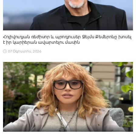
Հոլիվուդյան ռեժիսոր և պրոդյուսեր Ջեյմս Քեմերոնը խոսել
է իր կարիերան ավարտելու մասին
07 Օգոստոս, 2026