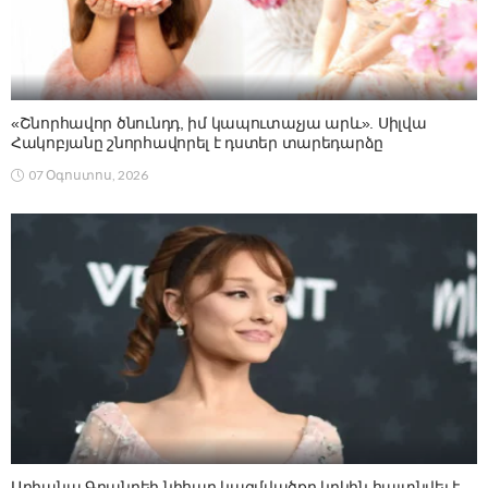
«Շնորհավոր ծնունդդ, իմ կապուտաչյա արև». Սիլվա
Հակոբյանը շնորհավորել է դստեր տարեդարձը
07 Օգոստոս, 2026
Արիանա Գրանդեի նիհար կազմվածքը կրկին հայտնվել է