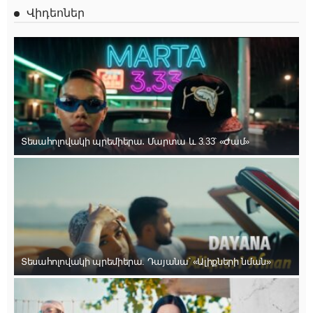
Վիդեոներ
Տեսահոլովակի պրեմիերա․ Մարտա և 3.33՝ «Ժամ»
Տեսահոլովակի պրեմիերա. Դայանա՝ «Ալիքների նման»