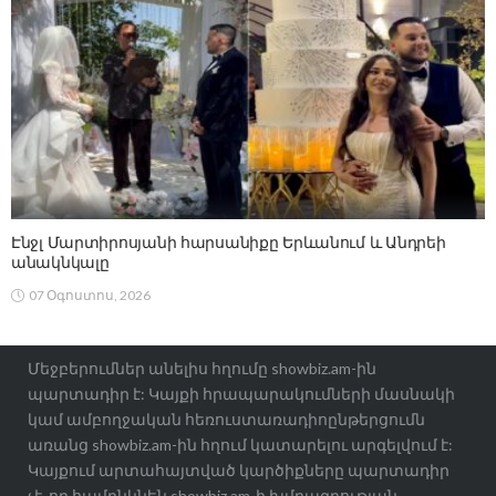
Էնջլ Մարտիրոսյանի հարսանիքը Երևանում և Անդրեի
անակնկալը
07 Օգոստոս, 2026
Մեջբերումներ անելիս հղումը showbiz.am-ին
պարտադիր է: Կայքի հրապարակումների մասնակի
կամ ամբողջական հեռուստառադիոընթերցումն
առանց showbiz.am-ին հղում կատարելու արգելվում է:
Կայքում արտահայտված կարծիքները պարտադիր
չէ, որ համընկնեն showbiz.am-ի խմբագրության