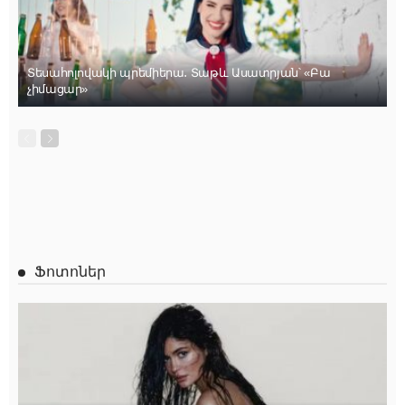
Տեսահոլովակի պրեմիերա․ Տաթև Ասատրյան՝ «Բա
չիմացար»
Ֆոտոներ