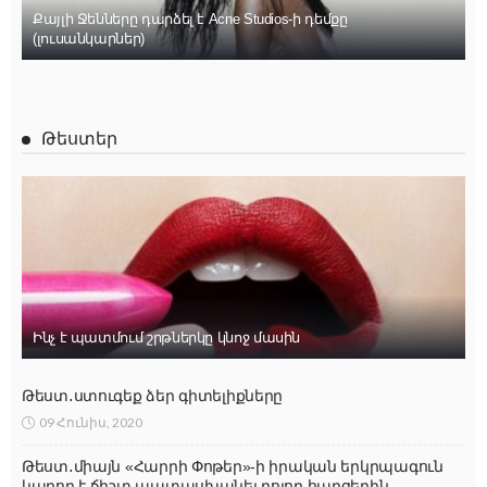
Քայլի Ջենները դարձել է Acne Studios-ի դեմքը
(լուսանկարներ)
Թեստեր
Ինչ է պատմում շրթներկը կնոջ մասին
Թեստ․ստուգեք ձեր գիտելիքները
09 Հունիս, 2020
Թեստ․միայն «Հարրի Փոթեր»-ի իրական երկրպագուն
կարող է ճիշտ պատասխանել բոլոր հարցերին