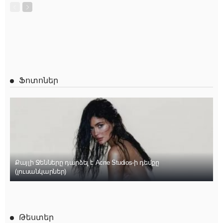
Ֆոտոներ
Քայլի Ջենները դարձել է Acne Studios-ի դեմքը
(լուսանկարներ)
Թեստեր