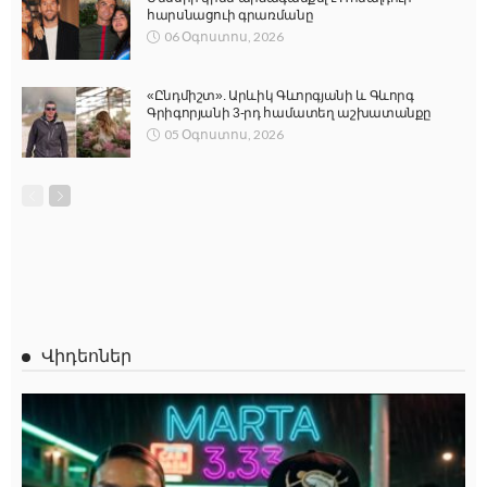
հարսնացուի գրառմանը
06 Օգոստոս, 2026
«Ընդմիշտ». Արևիկ Գևորգյանի և Գևորգ
Գրիգորյանի 3-րդ համատեղ աշխատանքը
05 Օգոստոս, 2026
Վիդեոներ