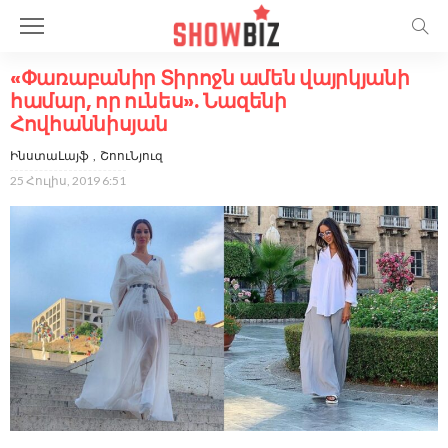
«Փառաբանիր Տիրոջն ամեն վայրկյանի
համար, որ ունես». Նազենի
Հովհաննիսյան
ԻնստաԼայֆ
ՇոուՆյուզ
25 Հուլիս, 2019 6:51