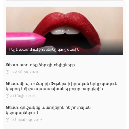
Ինչ է պատմում շրթներկը կնոջ մասին
Թեստ․ստուգեք ձեր գիտելիքները
09 Հունիս, 2020
Թեստ․միայն «Հարրի Փոթեր»-ի իրական երկրպագուն
կարող է ճիշտ պատասխանել բոլոր հարցերին
31 Մայիս, 2020
Թեստ. գուշակեք աստղերին հելոուինյան
կերպարներում
05 Նոյեմբեր, 2019