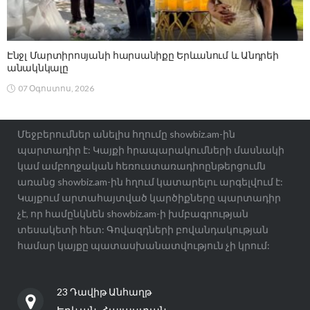
Էնջլ Մարտիրոսյանի հարսանիքը Երևանում և Անդրեի
անակնկալը
07 Օգոստոս, 2026
Մեջբերումներ անելիս հղումը showbiz.am-ին
պարտադիր է: Կայքի հրապարակումների մասնակի
կամ ամբողջական հեռուստառադիոընթերցումն
առանց showbiz.am-ին հղում կատարելու արգելվում է:
Կայքում արտահայտված կարծիքները պարտադիր
չէ, որ համընկնեն showbiz.am-ի խմբագրության
տեսակետի հետ: Գովազդների բովանդակության
համար կայքը պատասխանատվություն չի կրում:
23 Դավիթ Անհաղթ