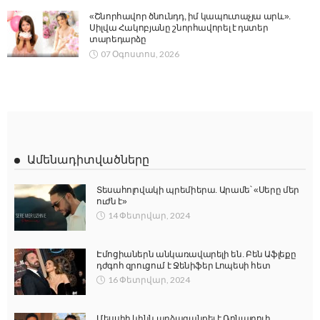
«Շնորհավոր ծնունդդ, իմ կապուտաչյա արև».
Սիլվա Հակոբյանը շնորհավորել է դստեր
տարեդարձը
07 Օգոստոս, 2026
Ամենադիտվածները
Տեսահոլովակի պրեմիերա. Արամե՝ «Սերը մեր
ուժն է»
14 Փետրվար, 2024
Էմոցիաներն անկառավարելի են. Բեն Աֆլեքը
դժգոհ զրուցում է Ջենիֆեր Լոպեսի հետ
16 Փետրվար, 2024
Մեսսիի կինն արձագանքել է Ռոնալդուի