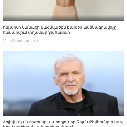
Ինչպիսի կանացի կազմվածքն է այսօր ամենագրավիչը
համարվում տղամարդու համար
07 Օգոստոս, 2026
Հոլիվուդյան ռեժիսոր և պրոդյուսեր Ջեյմս Քեմերոնը խոսել
է իր կարիերան ավարտելու մասին