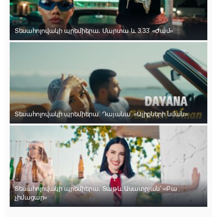
Տեսահոլովակի պրեմիերա․ Մարտա և 3.33՝ «Ժամ»
Տեսահոլովակի պրեմիերա. Դայանա՝ «Ալիքների նման»
Տեսահոլովակի պրեմիերա․ Տաթև Ասատրյան՝ «Բա
չիմացար»