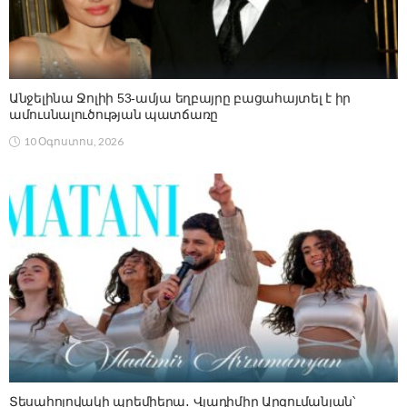
Անջելինա Ջոլիի 53-ամյա եղբայրը բացահայտել է իր
ամուսնալուծության պատճառը
10 Օգոստոս, 2026
Տեսահոլովակի պրեմիերա․ Վլադիմիր Արզումանյան՝