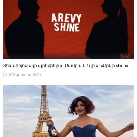
Տեսահոլովակի պրեմիերա. Մամբա և Ալիա՝ «Արևի shine»
10 Օգոստոս, 2026