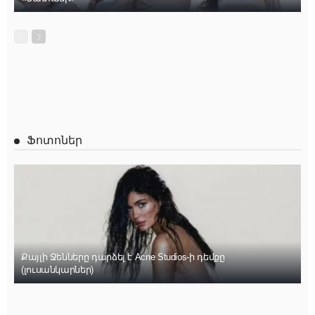
Ֆոտոներ
Քայլի Ջենները դարձել է Acne Studios-ի դեմքը
(լուսանկարներ)