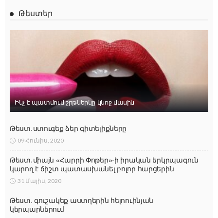
Թեստեր
Ինչ է պատմում շրթներկը կնոջ մասին
Թեստ․ստուգեք ձեր գիտելիքները
09 Հունիս, 2020
Թեստ․միայն «Հարրի Փոթեր»-ի իրական երկրպագուն
կարող է ճիշտ պատասխանել բոլոր հարցերին
31 Մայիս, 2020
Թեստ. գուշակեք աստղերին հելոուինյան
կերպարներում