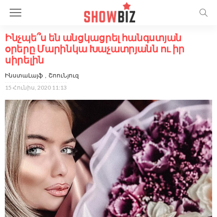
Ինչպե՞ս են անցկացրել հանգստյան
օրերը Մարինկա Խաչատրյանն ու իր
սիրելին
ԻնստաԼայֆ
ՇոուՆյուզ
15 Հունիս, 2020 11:13