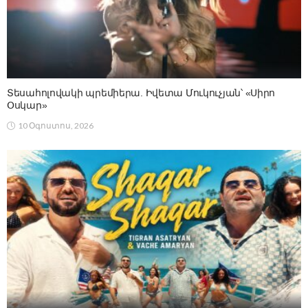
Տեսահոլովակի պրեմիերա. Իվետա Մուկուչյան՝ «Սիրո
Օսկար»
10 Օգոստոս, 2026