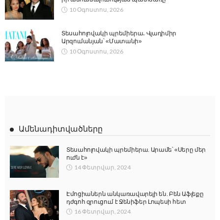
10 Օգոստոս, 2026
Տեսահոլովակի պրեմիերա․ Վլադիմիր
Արզումանյան՝ «Մատանի»
10 Օգոստոս, 2026
Ամենադիտվածները
Տեսահոլովակի պրեմիերա. Արամե՝ «Սերը մեր
ուժն է»
14 Փետրվար, 2024
Էմոցիաներն անկառավարելի են. Բեն Աֆլեքը
դժգոհ զրուցում է Ջենիֆեր Լոպեսի հետ
16 Փետրվար, 2024