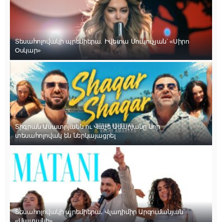
Տեսահոլովակի պրեմիերա. Իվետա Մուկուչյան՝ «Սիրո
Օսկար»
Տիգրան Ասատրյանն ու Վաչե Ամարյանը նոր
տեսահոլովակ են ներկայացրել
Տեսահոլովակի պրեմիերա․ Վլադիմիր Արզումանյան՝
«Մատանի»