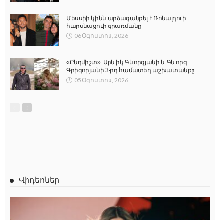
Մեսսիի կինն արձագանքել է Ռոնալդուի
հարսնացուի գրառմանը
06 Օգոստոս, 2026
«Ընդմիշտ». Արևիկ Գևորգյանի և Գևորգ
Գրիգորյանի 3-րդ համատեղ աշխատանքը
05 Օգոստոս, 2026
Վիդեոներ