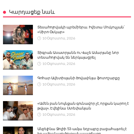
Կարդացեք նաև
Տեսահոլովակի պրեմիերա. Իվետա Մուկուչյան՝
«Սիրո Օսկար»
10 Օգոստոս, 2026
Տիգրան Ասատրյանն ու Վաչե Ամարյանը նոր
տեսահոլովակ են ներկայացրել
10 Օգոստոս, 2026
Գոհար Ավետիսյանի ծովափնյա ֆոտոշարքը
10 Օգոստոս, 2026
«Ամեն բան նույնքան գունավոր չէ, որքան կարող է
թվալ»․ Էվելինա Ստեփանյան
10 Օգոստոս, 2026
Անջելինա Ջոլիի 53-ամյա եղբայրը բացահայտել է
իր ամուսնալուծության պատճառը