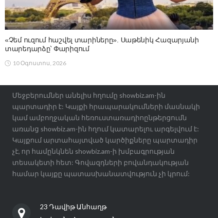
«Չեմ ուզում հաշվել տարիները». Սաթենիկ Հազարյանի
տարեդարձը՝ Փարիզում
10 Օգոստոս, 2026
Մեջբերումներ անելիս հղումը showbiz.am-ին
պարտադիր է: Կայքի հրապարակումների մասնակի
կամ ամբողջական հեռուստառադիոընթերցումն
առանց showbiz.am-ին հղում կատարելու արգելվում է:
Կայքում արտահայտված կարծիքները պարտադիր
չէ, որ համընկնեն showbiz.am-ի խմբագրության
տեսակետի հետ: Գովազդների բովանդակության
համար կայքը պատասխանատվություն չի կրում:
23 Դավիթ Անհաղթ