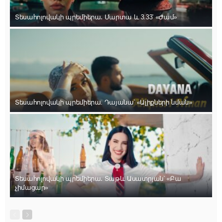
Տեսահոլովակի պրեմիերա․ Մարտա և 3.33՝ «Ժամ»
Տեսահոլովակի պրեմիերա. Դայանա՝ «Ալիքների նման»
Տեսահոլովակի պրեմիերա․ Տաթև Ասատրյան՝ «Բա
չիմացար»