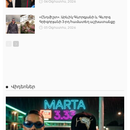
06 Օգոստոս, 2026
«Ընդմիշտ». Արևիկ Գևորգյանի և Գևորգ
Գրիգորյանի 3-րդ համատեղ աշխատանքը
05 Օգոստոս, 2026
Վիդեոներ