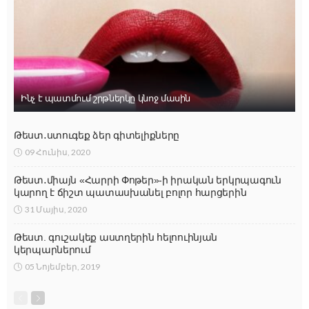
Ինչ է պատմում շրթներկը կնոջ մասին
Թեստ․ստուգեք ձեր գիտելիքները
09 Հունիս, 2020
Թեստ․միայն «Հարրի Փոթեր»-ի իրական երկրպագուն
կարող է ճիշտ պատասխանել բոլոր հարցերին
31 Մայիս, 2020
Թեստ. գուշակեք աստղերին հելոուինյան
կերպարներում
05 Նոյեմբեր, 2019