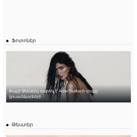
Ֆոտոներ
Քայլի Ջենները դարձել է Acne Studios-ի դեմքը
(լուսանկարներ)
Թեստեր