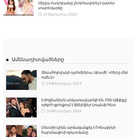
Սիլվա Հակոբյանը շնորհավորել է դստեր
տարեդարձը
07 Օգոստոս, 2026
Ամենադիտվածները
Տեսահոլովակի պրեմիերա. Արամե՝ «Սերը մեր
ուժն է»
14 Փետրվար, 2024
Էմոցիաներն անկառավարելի են. Բեն Աֆլեքը
դժգոհ զրուցում է Ջենիֆեր Լոպեսի հետ
16 Փետրվար, 2024
Մեսսիի կինն արձագանքել է Ռոնալդուի
հարսնացուի գրառմանը