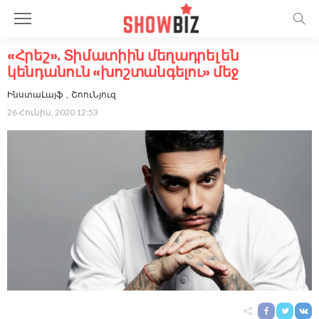
«Հրեշ». Տիմատիին մեղադրել են
կենդանուն «խոշտանգելու» մեջ
ԻնստաԼայֆ
ՇոուՆյուզ
26 Հունիս, 2020 12:53