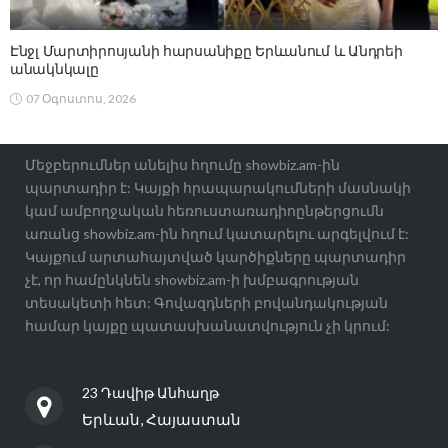
Էնջլ Մարտիրոսյանի հարսանիքը Երևանում և Անդրեի
անակնկալը
07 Օգոստոս, 2026
Մեջբերումներ անելիս հղումը showbiz.am-ին
պարտադիր է: Կայքի հրապարակումների մասնակի
կամ ամբողջական հեռուստառադիոընթերցումն
առանց showbiz.am-ին հղում կատարելու արգելվում է:
Կայքում արտահայտված կարծիքները պարտադիր
չէ, որ համընկնեն showbiz.am-ի խմբագրության
տեսակետի հետ: Գովազդների բովանդակության
համար կայքը պատասխանատվություն չի կրում:
23 Դավիթ Անհաղթ
Երևան, Հայաստան