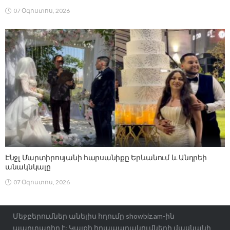
07 Օգոստոս, 2026
Էնջլ Մարտիրոսյանի հարսանիքը Երևանում և Անդրեի
անակնկալը
07 Օգոստոս, 2026
Մեջբերումներ անելիս հղումը showbiz.am-ին
պարտադիր է: Կայքի հրապարակումների մասնակի