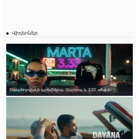
Վիդեոներ
Տեսահոլովակի պրեմիերա․ Մարտա և 3.33՝ «Ժամ»