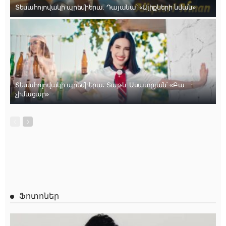
Տեսահոլովակի պրեմիերա. Դայանա՝ «Ալիքների նման»
Տեսահոլովակի պրեմիերա․ Տաթև Ասատրյան՝ «Բա
չիմացար»
Ֆոտոներ