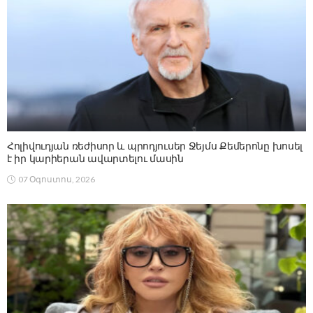
Հոլիվուդյան ռեժիսոր և պրոդյուսեր Ջեյմս Քեմերոնը խոսել
է իր կարիերան ավարտելու մասին
07 Օգոստոս, 2026