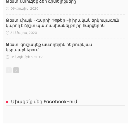
Թեստ․ստուգեք ձեր գիտելիքները
09 Հունիս, 2020
Թեստ․միայն «Հարրի Փոթեր»-ի իրական երկրպագուն
կարող է ճիշտ պատասխանել բոլոր հարցերին
31 Մայիս, 2020
Թեստ. գուշակեք աստղերին հելոուինյան
կերպարներում
05 Նոյեմբեր, 2019
Միացե՛ք մեզ Facebook-ում