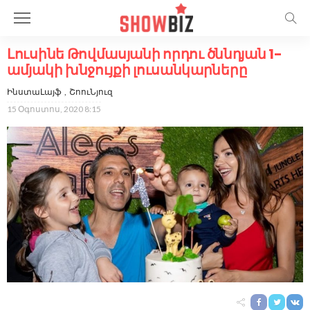
Լուսինե Թովմասյանի որդու ծննդյան 1-
ամյակի խնջույքի լուսանկարները
ԻնստաԼայֆ
ՇոուՆյուզ
15 Օգոստոս, 2020 8:15