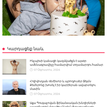
Կարդացեք նաև
Ինչպիսի կանացի կազմվածքն է այսօր
ամենագրավիչը համարվում տղամարդու համար
07 Օգոստոս, 2026
Հոլիվուդյան ռեժիսոր և պրոդյուսեր Ջեյմս
Քեմերոնը խոսել է իր կարիերան ավարտելու
մասին
07 Օգոստոս, 2026
Ալլա Պուգաչովան ֆինանսական խնդիրների
պատճառով մտածում է բեմ վերադառնալու