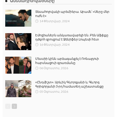
Ամենադիտվածները
Տեսահոլովակի պրեմիերա. Արամե՝ «Սերը մեր
ուժն է»
14 Փետրվար, 2024
Էմոցիաներն անկառավարելի են. Բեն Աֆլեքը
դժգոհ զրուցում է Ջենիֆեր Լոպեսի հետ
16 Փետրվար, 2024
Մեսսիի կինն արձագանքել է Ռոնալդուի
հարսնացուի գրառմանը
06 Օգոստոս, 2026
«Ընդմիշտ». Արևիկ Գևորգյանի և Գևորգ
Գրիգորյանի 3-րդ համատեղ աշխատանքը
05 Օգոստոս, 2026