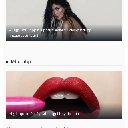
Քայլի Ջենները դարձել է Acne Studios-ի դեմքը
(լուսանկարներ)
Թեստեր
Ինչ է պատմում շրթներկը կնոջ մասին