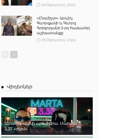
06 Օգոստոս, 2026
«Ընդմիշտ». Արևիկ
Գևորգյանի և Գևորգ
Գրիգորյանի 3-րդ համատեղ
աշխատանքը
05 Օգոստոս, 2026
Վիդեոներ
Տեսահոլովակի պրեմիերա․ Մարտա և
3.33՝ «Ժամ»