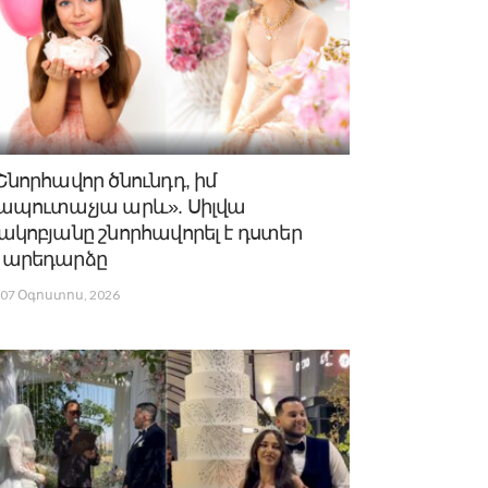
Շնորհավոր ծնունդդ, իմ
ապուտաչյա արև». Սիլվա
ակոբյանը շնորհավորել է դստեր
արեդարձը
07 Օգոստոս, 2026