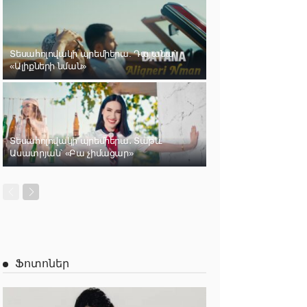
Տեսահոլովակի պրեմիերա. Դայանա՝
«Ալիքների նման»
Տեսահոլովակի պրեմիերա․ Տաթև
Ասատրյան՝ «Բա չիմացար»
Ֆոտոներ