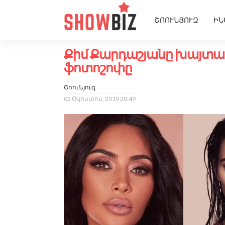
ՇՈՈՒՆՅՈՒԶ
ԻՆ
Քիմ Քարդաշյանը խայտառ
ֆոտոշոփը
ՇոուՆյուզ
02 Օգոստոս, 2019 20:49