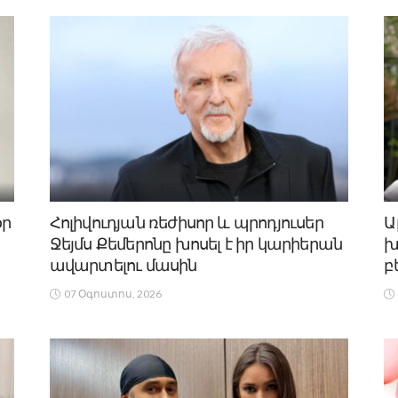
օր
Հոլիվուդյան ռեժիսոր և պրոդյուսեր
Ա
Ջեյմս Քեմերոնը խոսել է իր կարիերան
խ
ավարտելու մասին
բ
07 Օգոստոս, 2026