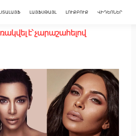
ՍՏԱԼԱՅՖ
ԼԱՅՖՍԹԱՅԼ
ԼՈՒՔԲՈՒՔ
ՎԻԴԵՈՆԵՐ
ակվել է՝ չարաշահելով