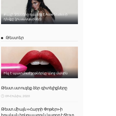
Քայլի Ջենները դարձել է Acne Studios-ի
դեմքը (լուսանկարներ)
Թեստեր
Ինչ է պատմում շրթներկը կնոջ մասին
Թեստ․ստուգեք ձեր գիտելիքները
09 Հունիս, 2020
Թեստ․միայն «Հարրի Փոթեր»-ի
իրական երկրպագուն կարող է ճիշտ