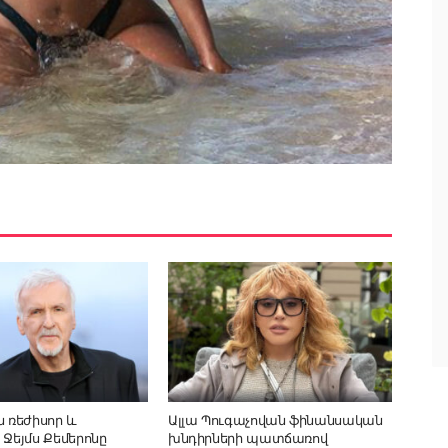
ն ռեժիսոր և
Ալլա Պուգաչովան ֆինանսական
 Ջեյմս Քեմերոնը
խնդիրների պատճառով