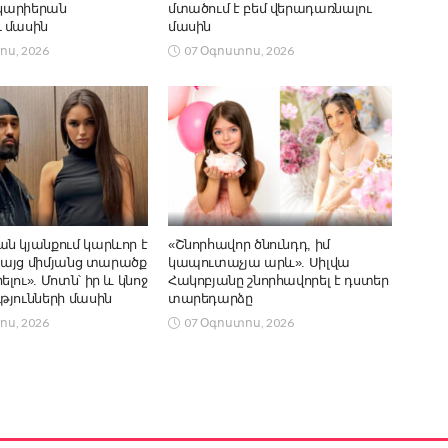
 կարիերան
մտածում է բեմ վերադառնալու
 մասին
մասին
ոս, 2026
07 Օգոստոս, 2026
ն կյանքում կարևոր է
«Շնորհավոր ծնունդդ, իմ
 բայց միմյանց տարածք
կապուտաչյա արև». Սիլվա
լու». Մոտն՝ իր և կնոջ
Հակոբյանը շնորհավորել է դստեր
թյունների մասին
տարեդարձը
ոս, 2026
07 Օգոստոս, 2026