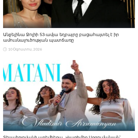
Անջելինա Ջոլիի 53-ամյա եղբայրը բացահայտել է իր
ամուսնալուծության պատճառը
10 Օգոստոս, 2026
Տեսահոլովակի պրեմիերա․ Վլադիմիր Արզումանյան՝