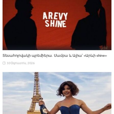
Տեսահոլովակի պրեմիերա. Մամբա և Ալիա՝ «Արևի shine»
10 Օգոստոս, 2026