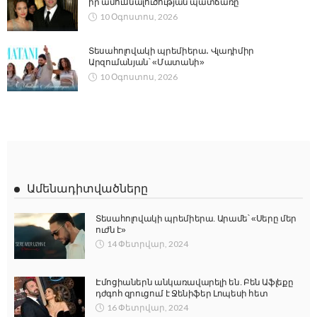
իր ամուսնալուծության պատճառը
10 Օգոստոս, 2026
Տեսահոլովակի պրեմիերա․ Վլադիմիր
Արզումանյան՝ «Մատանի»
10 Օգոստոս, 2026
Ամենադիտվածները
Տեսահոլովակի պրեմիերա. Արամե՝ «Սերը մեր
ուժն է»
14 Փետրվար, 2024
Էմոցիաներն անկառավարելի են. Բեն Աֆլեքը
դժգոհ զրուցում է Ջենիֆեր Լոպեսի հետ
16 Փետրվար, 2024