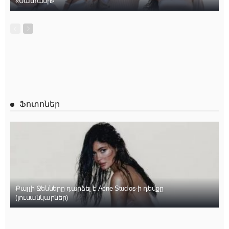
«Մատանի»
Ֆոտոներ
Քայլի Ջենները դարձել է Acne Studios-ի դեմքը
(լուսանկարներ)