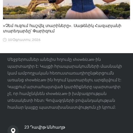
«Չեմ ուզում հաշվել տարիները». Սաթենիկ Հազարյանի
տարեդարձը՝ Փարիզում
10 Օգոստոս, 2026
Մեջբերումներ անելիս հղումը showbiz.am-ին
պարտադիր է: Կայքի հրապարակումների մասնակի
կամ ամբողջական հեռուստառադիոընթերցումն
առանց showbiz.am-ին հղում կատարելու արգելվում է:
Կայքում արտահայտված կարծիքները պարտադիր
չէ, որ համընկնեն showbiz.am-ի խմբագրության
տեսակետի հետ: Գովազդների բովանդակության
համար կայքը պատասխանատվություն չի կրում:
23 Դավիթ Անհաղթ