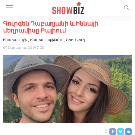
Գուրգեն Դաբաղյանի և Իննայի
մեղրամիսը Բալիում
ԻնստաԼայֆ
ԻնստաԼայֆԹՈՓ
ՇոուՆյուզ
09 Օգոստոս, 2019 7:00