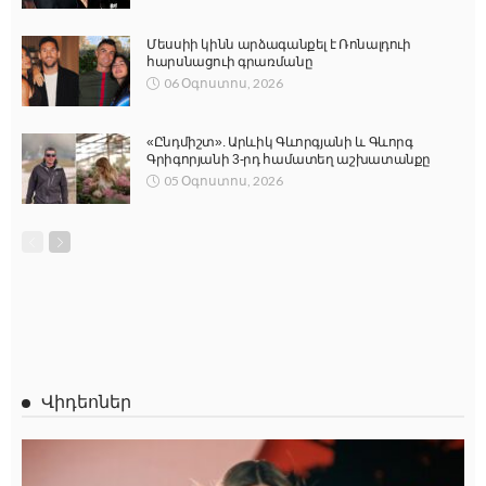
Մեսսիի կինն արձագանքել է Ռոնալդուի
հարսնացուի գրառմանը
06 Օգոստոս, 2026
«Ընդմիշտ». Արևիկ Գևորգյանի և Գևորգ
Գրիգորյանի 3-րդ համատեղ աշխատանքը
05 Օգոստոս, 2026
Վիդեոներ