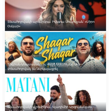
Տեսահոլովակի պրեմիերա. Իվետա Մուկուչյան՝ «Սիրո
Օսկար»
Տիգրան Ասատրյանն ու Վաչե Ամարյանը նոր
տեսահոլովակ են ներկայացրել
Տեսահոլովակի պրեմիերա․ Վլադիմիր Արզումանյան՝