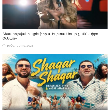
Տեսահոլովակի պրեմիերա. Իվետա Մուկուչյան՝ «Սիրո
Օսկար»
10 Օգոստոս, 2026