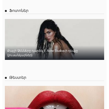
Ֆոտոներ
Քայլի Ջենները դարձել է Acne Studios-ի դեմքը
(լուսանկարներ)
Թեստեր