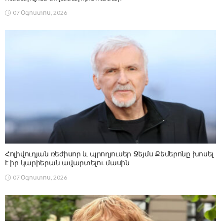
07 Օգոստոս, 2026
Հոլիվուդյան ռեժիսոր և պրոդյուսեր Ջեյմս Քեմերոնը խոսել
է իր կարիերան ավարտելու մասին
07 Օգոստոս, 2026