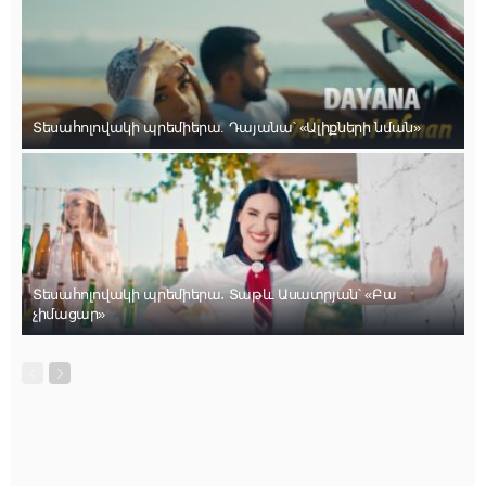
Տեսահոլովակի պրեմիերա. Դայանա՝ «Ալիքների նման»
Տեսահոլովակի պրեմիերա․ Տաթև Ասատրյան՝ «Բա
չիմացար»