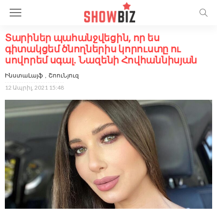
Տարիներ պահանջվեցին, որ ես
գիտակցեմ ծնողներիս կորուստը ու
սովորեմ սգալ․ Նազենի Հովհաննիսյան
ԻնստաԼայֆ
ՇոուՆյուզ
12 Ապրիլ, 2021 15:48