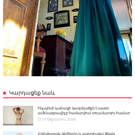
Կարդացեք նաև
Ինչպիսի կանացի կազմվածքն է այսօր
ամենագրավիչը համարվում տղամարդու համար
07 Օգոստոս, 2026
Հոլիվուդյան ռեժիսոր և պրոդյուսեր Ջեյմս