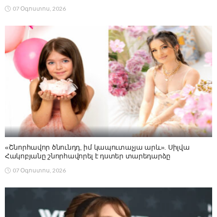
07 Օգոստոս, 2026
«Շնորհավոր ծնունդդ, իմ կապուտաչյա արև». Սիլվա
Հակոբյանը շնորհավորել է դստեր տարեդարձը
07 Օգոստոս, 2026