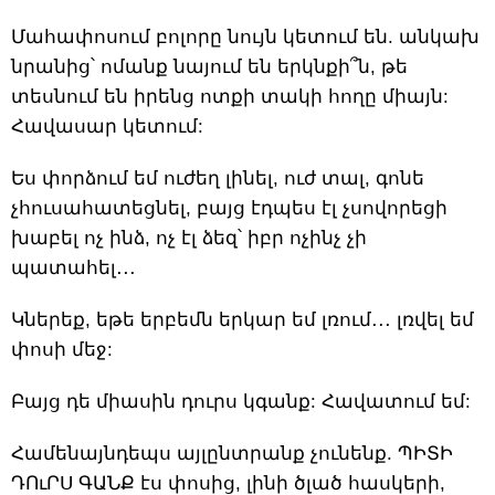
Մահափոսում բոլորը նույն կետում են. անկախ
նրանից՝ ոմանք նայում են երկնքի՞ն, թե
տեսնում են իրենց ոտքի տակի հողը միայն:
Հավասար կետում:
Ես փորձում եմ ուժեղ լինել, ուժ տալ, գոնե
չհուսահատեցնել, բայց էդպես էլ չսովորեցի
խաբել ոչ ինձ, ոչ էլ ձեզ՝ իբր ոչինչ չի
պատահել․․․
Կներեք, եթե երբեմն երկար եմ լռում․․․ լռվել եմ
փոսի մեջ:
Բայց դե միասին դուրս կգանք: Հավատում եմ:
Համենայնդեպս այլընտրանք չունենք. ՊԻՏԻ
ԴՈւՐՍ ԳԱՆՔ էս փոսից, լինի ծլած հասկերի,