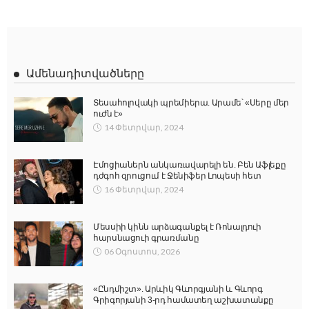
Ամենադիտվածները
Տեսահոլովակի պրեմիերա. Արամե՝ «Սերը մեր
ուժն է»
14 Փետրվար, 2024
Էմոցիաներն անկառավարելի են. Բեն Աֆլեքը
դժգոհ զրուցում է Ջենիֆեր Լոպեսի հետ
16 Փետրվար, 2024
Մեսսիի կինն արձագանքել է Ռոնալդուի
հարսնացուի գրառմանը
06 Օգոստոս, 2026
«Ընդմիշտ». Արևիկ Գևորգյանի և Գևորգ
Գրիգորյանի 3-րդ համատեղ աշխատանքը