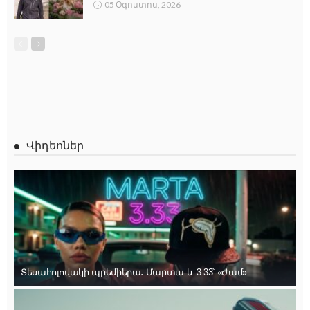
05 Օգոստոս, 2026
Վիդեոներ
Տեսահոլովակի պրեմիերա․ Մարտա և 3.33՝ «Ժամ»