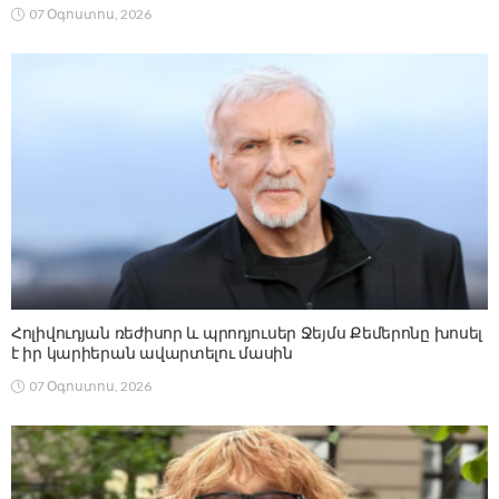
07 Օգոստոս, 2026
Հոլիվուդյան ռեժիսոր և պրոդյուսեր Ջեյմս Քեմերոնը խոսել
է իր կարիերան ավարտելու մասին
07 Օգոստոս, 2026