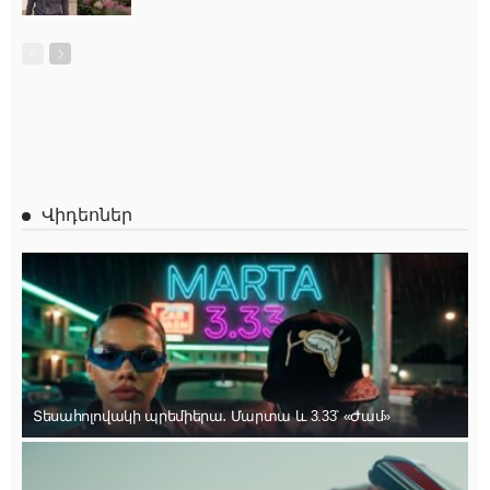
Վիդեոներ
Տեսահոլովակի պրեմիերա․ Մարտա և 3.33՝ «Ժամ»