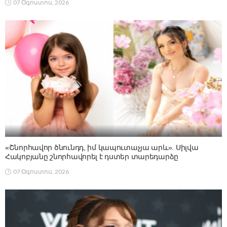
07 Օգոստոս, 2026
«Շնորհավոր ծնունդդ, իմ կապուտաչյա արև». Սիլվա
Հակոբյանը շնորհավորել է դստեր տարեդարձը
07 Օգոստոս, 2026