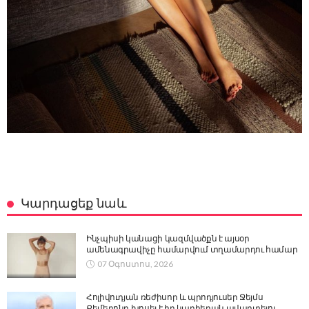
Կարդացեք նաև
Ինչպիսի կանացի կազմվածքն է այսօր
ամենագրավիչը համարվում տղամարդու համար
07 Օգոստոս, 2026
Հոլիվուդյան ռեժիսոր և պրոդյուսեր Ջեյմս
Քեմերոնը խոսել է իր կարիերան ավարտելու