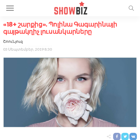
«18+ շարքից». Պոլինա Գագարինայի
գայթակղիչ լուսանկարները
ՇոուՆյուզ
03 Սեպտեմբեր, 2019 8:30