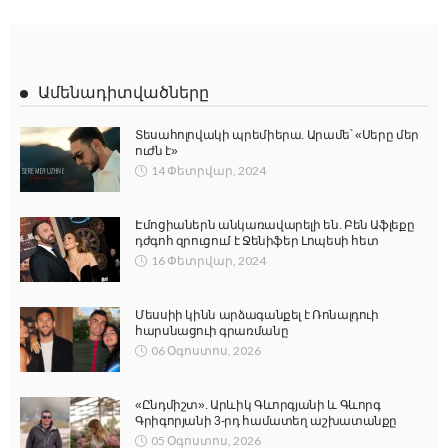
Ամենադիտվածները
Տեսահոլովակի պրեմիերա. Արամե՝ «Սերը մեր
ուժն է»
14 Փետրվար, 2024
Էմոցիաներն անկառավարելի են. Բեն Աֆլեքը
դժգոհ զրուցում է Ջենիֆեր Լոպեսի հետ
16 Փետրվար, 2024
Մեսսիի կինն արձագանքել է Ռոնալդուի
հարսնացուի գրառմանը
06 Օգոստոս, 2026
«Ընդմիշտ». Արևիկ Գևորգյանի և Գևորգ
Գրիգորյանի 3-րդ համատեղ աշխատանքը
05 Օգոստոս, 2026