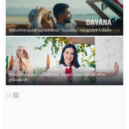
Տեսահոլովակի պրեմիերա. Դայանա՝ «Ալիքների նման»
Տեսահոլովակի պրեմիերա․ Տաթև Ասատրյան՝ «Բա
չիմացար»