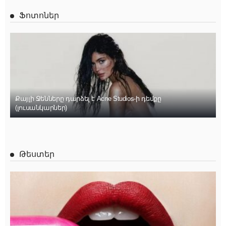
Ֆոտոներ
Քայլի Ջենները դարձել է Acne Studios-ի դեմքը
(լուսանկարներ)
Թեստեր