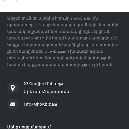
Մեջբերումներ անելիս հղումը showbiz.am-ին
պարտադիր է: Կայքի հրապարակումների մասնակի
կամ ամբողջական հեռուստառադիոընթերցումն
առանց showbiz.am-ին հղում կատարելու արգելվում է:
Կայքում արտահայտված կարծիքները պարտադիր
չէ, որ համընկնեն showbiz.am-ի խմբագրության
տեսակետի հետ: Գովազդների բովանդակության
համար կայքը պատասխանատվություն չի կրում:
23 Դավիթ Անհաղթ
Երևան, Հայաստան
info@showbiz.am
Մենք սոցցանցերում