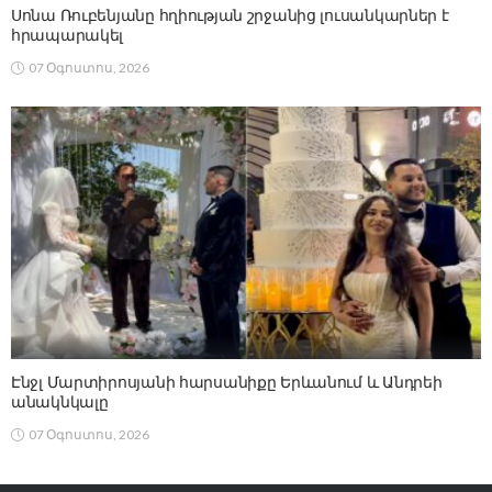
Սոնա Ռուբենյանը հղիության շրջանից լուսանկարներ է
հրապարակել
07 Օգոստոս, 2026
Էնջլ Մարտիրոսյանի հարսանիքը Երևանում և Անդրեի
անակնկալը
07 Օգոստոս, 2026