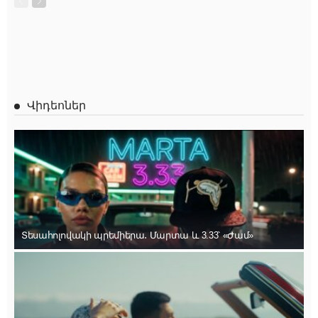
Վիդեոներ
Տեսահոլովակի պրեմիերա․ Մարտա և 3.33՝ «Ժամ»