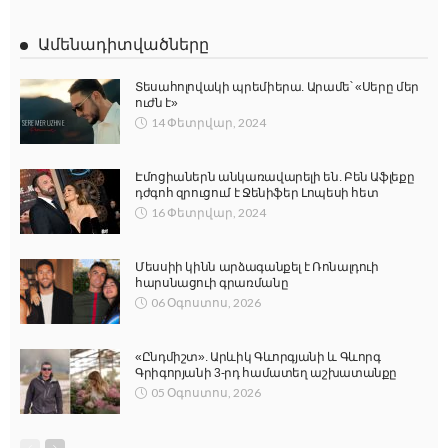
Ամենադիտվածները
Տեսահոլովակի պրեմիերա. Արամե՝ «Սերը մեր
ուժն է»
14 Փետրվար, 2024
Էմոցիաներն անկառավարելի են. Բեն Աֆլեքը
դժգոհ զրուցում է Ջենիֆեր Լոպեսի հետ
16 Փետրվար, 2024
Մեսսիի կինն արձագանքել է Ռոնալդուի
հարսնացուի գրառմանը
06 Օգոստոս, 2026
«Ընդմիշտ». Արևիկ Գևորգյանի և Գևորգ
Գրիգորյանի 3-րդ համատեղ աշխատանքը
05 Օգոստոս, 2026