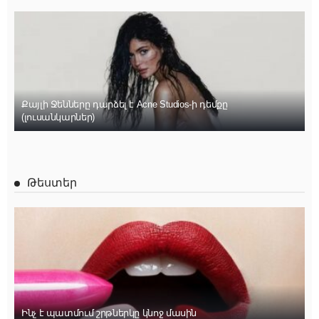
Քայլի Ջենները դարձել է Acne Studios-ի դեմքը
(լուսանկարներ)
Թեստեր
Ինչ է պատմում շրթներկը կնոջ մասին