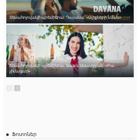
Տեսահոլովակի պրեմիերա. Դայանա՝ «Ալիքների նման»
Տեսահոլովակի պրեմիերա․ Տաթև Ասատրյան՝ «Բա
չիմացար»
Ֆոտոներ