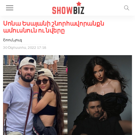
Սոնա Եսայանի շնորհավորանքն
ամուսնուն ու նվերը
ՇոուՆյուզ
30 Օգոստոս, 2022 17:18