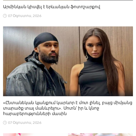
Արմինկան կիսվել է երևանյան ֆոտոշարքով
07 Օգոստոս, 2026
«Ընտանեկան կյանքում կարևոր է մոտ լինել, բայց միմյանց
տարածք տալ մանևրելու». Մոտն՝ իր և կնոջ
հարաբերությունների մասին
07 Օգոստոս, 2026