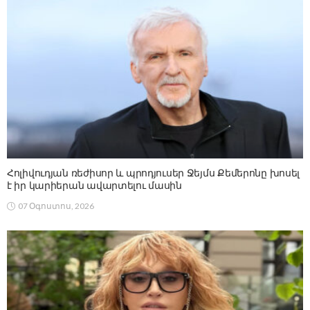
Հոլիվուդյան ռեժիսոր և պրոդյուսեր Ջեյմս Քեմերոնը խոսել
է իր կարիերան ավարտելու մասին
07 Օգոստոս, 2026