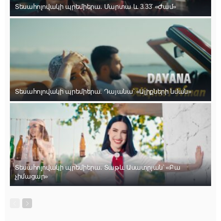
Տեսահոլովակի պրեմիերա․ Մարտա և 3.33՝ «Ժամ»
Տեսահոլովակի պրեմիերա. Դայանա՝ «Ալիքների նման»
Տեսահոլովակի պրեմիերա․ Տաթև Ասատրյան՝ «Բա
չիմացար»