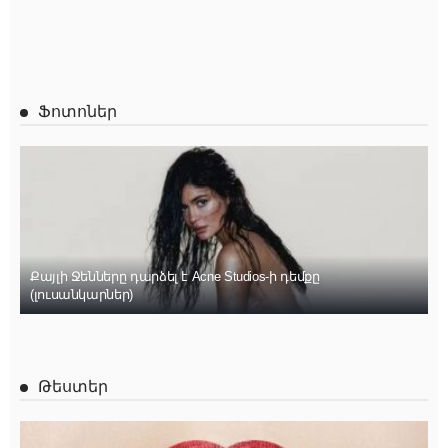
Ֆոտոներ
Քայլի Ջենները դարձել է Acne Studios-ի դեմքը
(լուսանկարներ)
Թեստեր