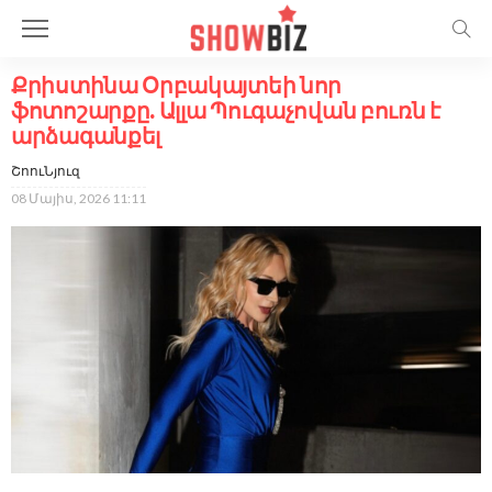
Քրիստինա Օրբակայտեի նոր
ֆոտոշարքը. Ալլա Պուգաչովան բուռն է
արձագանքել
ՇոուՆյուզ
08 Մայիս, 2026 11:11