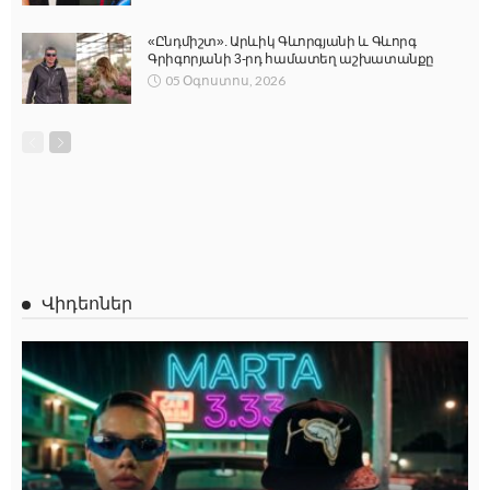
«Ընդմիշտ». Արևիկ Գևորգյանի և Գևորգ
Գրիգորյանի 3-րդ համատեղ աշխատանքը
05 Օգոստոս, 2026
Վիդեոներ