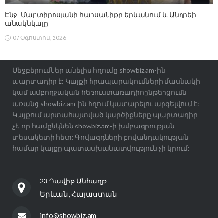
Էնջլ Մարտիրոսյանի հարսանիքը Երևանում և Անդրեի
անակնկալը
07 Օգոստոս, 2026
Մեջբերումներ անելիս հղումը showbiz.am-ին
պարտադիր է: Կայքի հրապարակումների մասնակի
կամ ամբողջական հեռուստառադիոընթերցումն
առանց showbiz.am-ին հղում կատարելու արգելվում է:
Կայքում արտահայտված կարծիքները պարտադիր
չէ, որ համընկնեն showbiz.am-ի խմբագրության
տեսակետի հետ: Գովազդների բովանդակության
համար կայքը պատասխանատվություն չի կրում:
23 Դավիթ Անհաղթ
Երևան, Հայաստան
info@showbiz.am