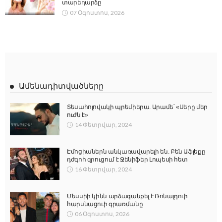
տարեդարձը
07 Օգոստոս, 2026
Ամենադիտվածները
Տեսահոլովակի պրեմիերա. Արամե՝ «Սերը մեր
ուժն է»
14 Փետրվար, 2024
Էմոցիաներն անկառավարելի են. Բեն Աֆլեքը
դժգոհ զրուցում է Ջենիֆեր Լոպեսի հետ
16 Փետրվար, 2024
Մեսսիի կինն արձագանքել է Ռոնալդուի
հարսնացուի գրառմանը
06 Օգոստոս, 2026