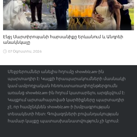
Էնջլ Մարտիրոսյանի հարսանիքը Երևանում և Անդրեի
անակնկալը
07 Օգոստոս, 2026
Մեջբերումներ անելիս հղումը showbiz.am-ին
պարտադիր է: Կայքի հրապարակումների մասնակի
կամ ամբողջական հեռուստառադիոընթերցումն
առանց showbiz.am-ին հղում կատարելու արգելվում է:
Կայքում արտահայտված կարծիքները պարտադիր
չէ, որ համընկնեն showbiz.am-ի խմբագրության
տեսակետի հետ: Գովազդների բովանդակության
համար կայքը պատասխանատվություն չի կրում: