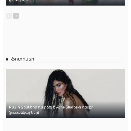
Ֆոտոներ
Քայլի Ջենները դարձել է Acne Studios-ի դեմքը
(լուսանկարներ)