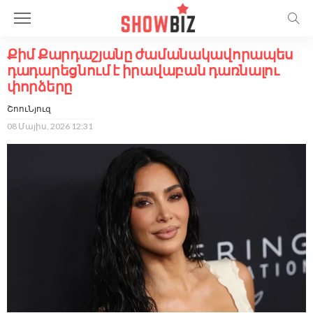
Քիմ Քարդաշյանը ժամանակավորապես
դադարեցնում է իրավաբան դառնալու
փորձերը
ՇոուՆյուզ
08 Մայիս, 2026 12:31