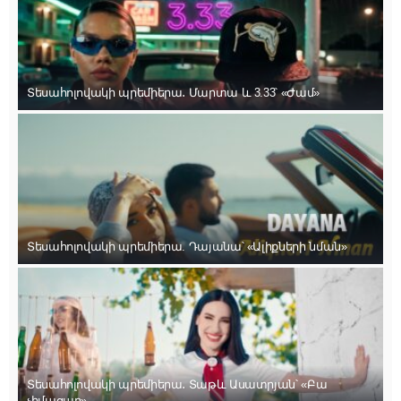
Տեսահոլովակի պրեմիերա․ Մարտա և 3.33՝ «Ժամ»
Տեսահոլովակի պրեմիերա. Դայանա՝ «Ալիքների նման»
Տեսահոլովակի պրեմիերա․ Տաթև Ասատրյան՝ «Բա
չիմացար»